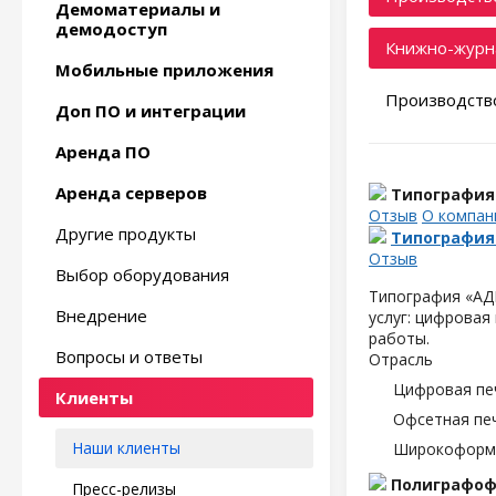
Демоматериалы и
демодоступ
Книжно-журн
Мобильные приложения
Производство
Доп ПО и интеграции
Аренда ПО
Аренда серверов
Типография
Отзыв
О компан
Другие продукты
Типография
Отзыв
Выбор оборудования
Типография «АДМ
Внедрение
услуг: цифровая
работы.
Вопросы и ответы
Отрасль
Цифровая пе
Клиенты
Офсетная пе
Наши клиенты
Широкоформа
Полиграфо
Пресс-релизы