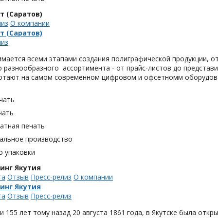
т (Саратов)
лиз
О компании
т (Саратов)
лиз
мается всеми этапами создания полиграфической продукции, от
 разнообразного ассортимента - от прайс-листов до представи
отают на самом современном цифровом и офсетномм оборудов
чать
чать
тная печать
альное производство
о упаковки
инг Якутия
та
Отзыв
Пресс-релиз
О компании
инг Якутия
та
Отзыв
Пресс-релиз
и 155 лет тому назад 20 августа 1861 года, в Якутске была откр