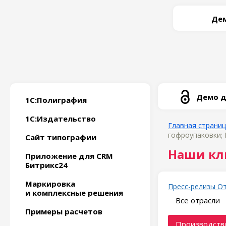
Дем
Демо д
1С:Полиграфия
1С:Издательство
Главная страни
гофроупаковки;
Сайт типографии
Наши кл
Приложение для CRM
Битрикс24
Маркировка
Пресс-релизы
О
и комплексные решения
Все отрасли
Примеры расчетов
Производство