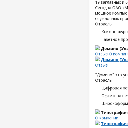
19 заглавных и 
Сегодня ОАО «М
мощное компьют
отделочных про
Отрасль
Книжно-журн
Газетное пр
Домино (Ула
Отзыв
О компан
Домино (Ула
Отзыв
"Домино" это ун
Отрасль
Цифровая пе
Офсетная пе
Широкоформа
Типография 
О компании
Типография 