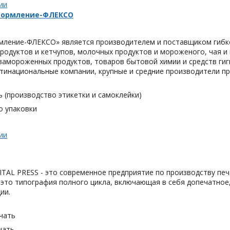
ии
формление-ФЛЕКСО
ление-ФЛЕКСО» является производителем и поставщиком гибко
одуктов и кетчупов, молочных продуктов и мороженого, чая и к
замороженных продуктов, товаров бытовой химии и средств гиг
тинациональные компании, крупные и средние производители пр
 (производство этикетки и самоклейки)
о упаковки
ии
TAL PRESS - это современное предприятие по производству печ
 это типография полного цикла, включающая в себя допечатное
ии.
чать
чать