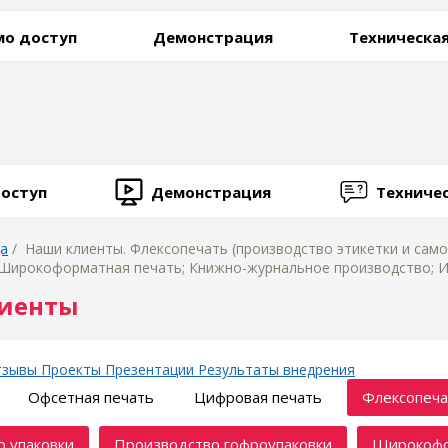
о доступ
Демонстрация
Техническа
оступ
Демонстрация
Техниче
ца
/ Наши клиенты. Флексопечать (производство этикетки и само
 Широкоформатная печать; Книжно-журнальное производство; Из
иенты
тзывы
Проекты
Презентации
Результаты внедрения
Офсетная печать
Цифровая печать
Флексопеча
 упаковки
Производство гофроупаковки
Широкофо