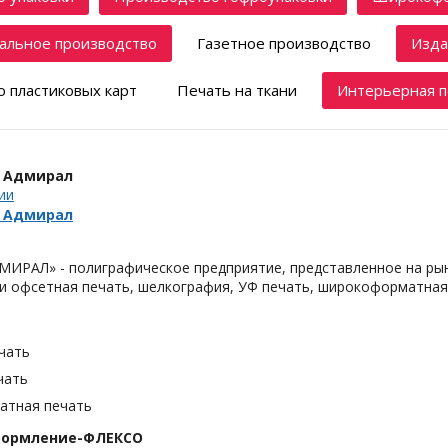
альное производство
Газетное производство
Изда
 пластиковых карт
Печать на ткани
Интерьерная п
 Адмирал
ии
 Адмирал
ИРАЛ» - полиграфическое предприятие, представленное на рын
 и офсетная печать, шелкография, УФ печать, широкоформатная 
чать
чать
тная печать
формление-ФЛЕКСО