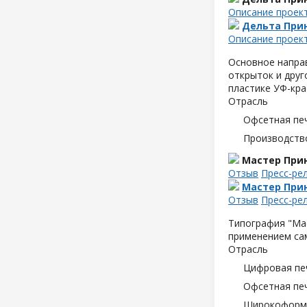
Описание проек
Дельта При
Описание проек
Основное направ
открыток и друг
пластике УФ-кра
Отрасль
Офсетная пе
Производств
Мастер Прин
Отзыв
Пресс-ре
Мастер Прин
Отзыв
Пресс-ре
Типография "Мас
применением са
Отрасль
Цифровая пе
Офсетная пе
Широкоформа