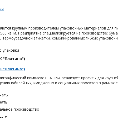
ии
яется крупным производителем упаковочных материалов для п
500 кв. м. Предприятие специализируется на производстве: бу
 термоусадочной этикетки, комбинированных гибких упаковочны
о упаковки
К "Платина")
К "Платина")
играфический комплекс PLATINA реализует проекты для крупне
ению юбилейных, имиджевых и социальных проектов в рамках е
чать
чать
альное производство
нт Т