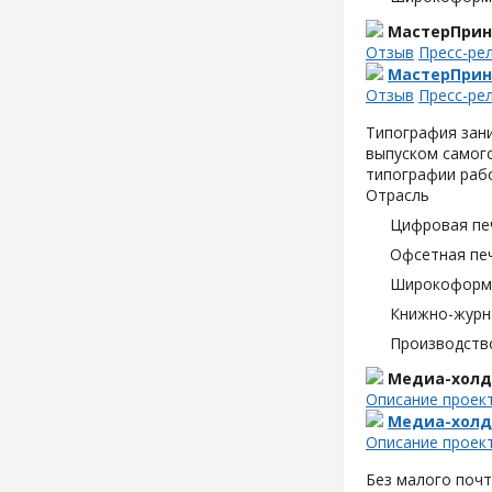
МастерПрин
Отзыв
Пресс-ре
МастерПрин
Отзыв
Пресс-ре
Типография зани
выпуском самого
типографии раб
Отрасль
Цифровая пе
Офсетная пе
Широкоформа
Книжно-журн
Производств
Медиа-холд
Описание проек
Медиа-холд
Описание проек
Без малого почт