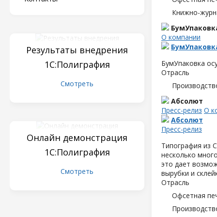
Книжно-журн
БумУпаковк
О компании
БумУпаковк
Результаты внедрения
1С:Полиграфия
БумУпаковка осу
Отрасль
Смотреть
Производств
Абсолют
Пресс-релиз
О к
Абсолют
Пресс-релиз
Онлайн демонстрация
Типография из С
1С:Полиграфия
несколько мног
это дает возмож
Смотреть
вырубки и склейк
Отрасль
Офсетная пе
Производств