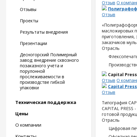
Отзыв
О компан
Полиграфо
Отзывы
Отзыв
Проекты
«Полиграфоформ
масложировых пр
Результаты внедрения
приготовления, 
заказчиков
муль
Презентации
Отрасль
Десногорский Полимерный
Флексопечать
завод: внедрение сквозного
Производств
позаказного учёта и
порулонной
Capital Press
прослеживаемости в
Отзыв
О компан
производстве гибкой
Capital Press
упаковки
Отзыв
Техническая поддержка
Типография CAPI
CAPITAL PRESS -
Цены
готовой продукц
Отрасль
О компании
Цифровая пе
Контакты
Офсетная пе