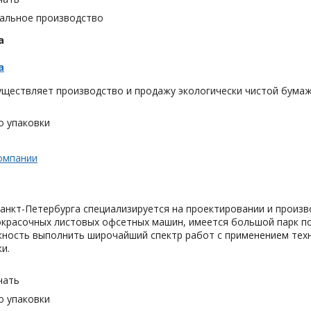
альное производство
а
а
ществляет производство и продажу экологически чистой бумаж
о упаковки
омпании
анкт-Петербурга специализируется на проектировании и произв
окрасочных листовых офсетных машин, имеется большой парк по
ность выполнить широчайший спектр работ с применением техно
и.
чать
о упаковки