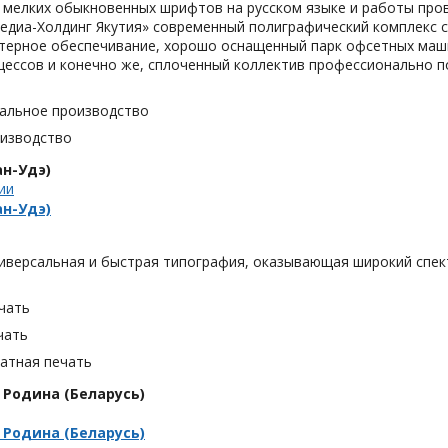
6 мелких обыкновенных шрифтов на русском языке и работы про
едиа-Холдинг Якутия» современный полиграфический комплекс 
ерное обеспечивание, хорошо оснащенный парк офсетных машин
цессов и конечно же, сплоченный коллектив профессионально п
альное производство
оизводство
н-Удэ)
ии
н-Удэ)
иверсальная и быстрая типография, оказывающая широкий спект
чать
чать
тная печать
Родина (Беларусь)
Родина (Беларусь)