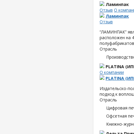
Ламинпак
Отзыв
О компан
Ламинпак
Отзыв
“ЛАМИНПАК” явл
расположен на 4
полуфабрикатов,
Отрасль
Производств
PLATINA (ИП
О компании
PLATINA (ИП
Издательско-пол
подход к воплощ
Отрасль
Цифровая пе
Офсетная пе
Книжно-журн
Дельта При