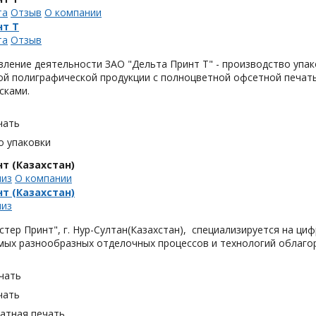
та
Отзыв
О компании
нт Т
та
Отзыв
ление деятельности ЗАО "Дельта Принт Т" - производство упако
ой полиграфической продукции с полноцветной офсетной печать
сками.
чать
о упаковки
т (Казахстан)
лиз
О компании
т (Казахстан)
лиз
тер Принт", г. Нур-Султан(Казахстан), специализируется на ци
мых разнообразных отделочных процессов и технологий облаго
чать
чать
тная печать