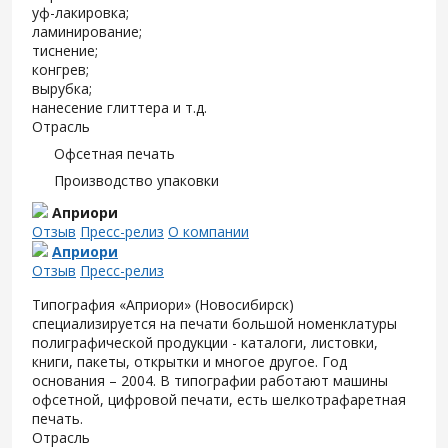
уф-лакировка;
ламинирование;
тиснение;
конгрев;
вырубка;
нанесение глиттера и т.д.
Отрасль
Офсетная печать
Производство упаковки
Априори
Отзыв
Пресс-релиз
О компании
Априори
Отзыв
Пресс-релиз
Типография «Априори» (Новосибирск)
специализируется на печати большой номенклатуры
полиграфической продукции - каталоги, листовки,
книги, пакеты, открытки и многое другое. Год
основания – 2004. В типографии работают машины
офсетной, цифровой печати, есть шелкотрафаретная
печать.
Отрасль