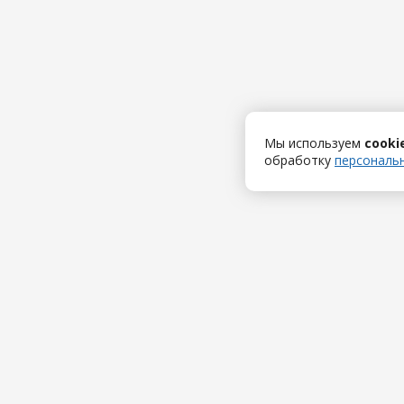
Мы используем
cooki
обработку
персональ
Продукты
Сервисы
1С:Полиграфия
Мобильны
1С:Издательство
Дополнит