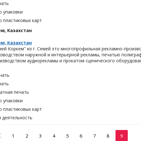
чать
о упаковки
о пластиковых карт
м, Казахстан
м, Казахстан
ей Коркем" из г. Семей это многопрофильная рекламно-произво
изводством наружной и интерьерной рекламы, печатью полиграф
изводством аудиорекламы и прокатом сценического оборудован
чать
чать
тная печать
о упаковки
о пластиковых карт
я деятельность
1
2
3
4
5
6
7
8
9