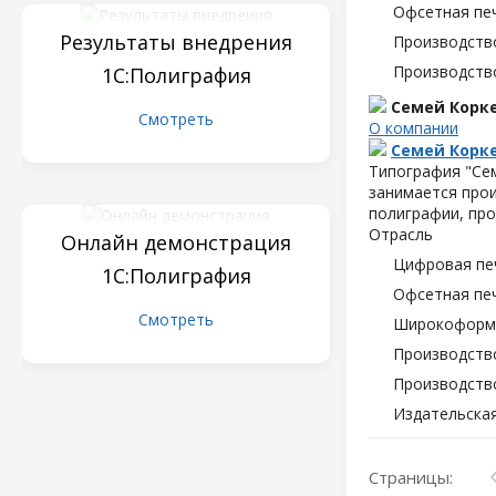
Офсетная пе
Результаты внедрения
Производств
Производств
1С:Полиграфия
Семей Корке
Смотреть
О компании
Семей Корке
Типография "Сем
занимается про
полиграфии, про
Отрасль
Онлайн демонстрация
Цифровая пе
1С:Полиграфия
Офсетная пе
Смотреть
Широкоформа
Производств
Производств
Издательска
Страницы: