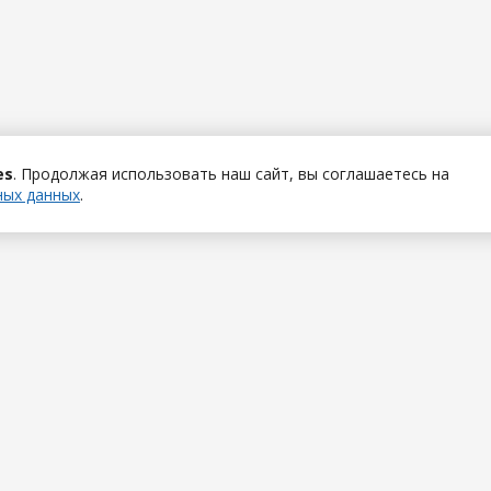
es
. Продолжая использовать наш сайт, вы соглашаетесь на
ных данных
.
Полезная информация
е приложения
Примеры расчетов
ельное ПО
Вопросы и ответы