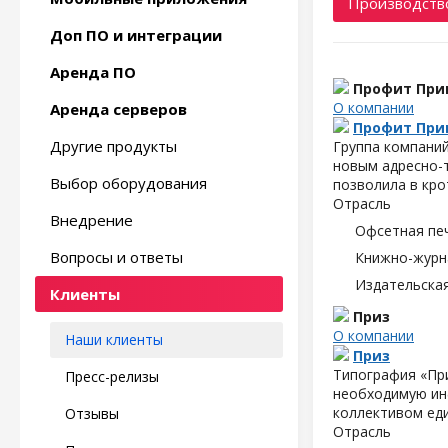
Производство
Доп ПО и интеграции
Аренда ПО
Профит При
О компании
Аренда серверов
Профит При
Другие продукты
Группа компаний
новым адресно-
Выбор оборудования
позволила в кро
Отрасль
Внедрение
Офсетная пе
Вопросы и ответы
Книжно-журн
Издательска
Клиенты
Приз
О компании
Наши клиенты
Приз
Типография «При
Пресс-релизы
необходимую ин
коллективом ед
Отзывы
Отрасль