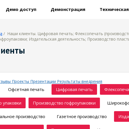
Демо доступ
Демонстрация
Техническа
ца
/ Наши клиенты. Цифровая печать; Флексопечать (производств
фроупаковки; Издательская деятельность; Производство пласти
лиенты
тзывы
Проекты
Презентации
Результаты внедрения
Офсетная печать
Цифровая печать
Флексопеча
 упаковки
Производство гофроупаковки
Широкофо
альное производство
Газетное производство
Изда