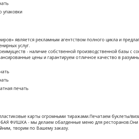
чать
о упаковки
иров» является рекламным агентством полного цикла и предлаг
енирных услуг.
преимуществ - наличие собственной производственной базы с 
ансированные цены и гарантируем отличное качество в разумны
чать
чать
тная печать
ластиковые карты огромными тиражами.Печатаем буклеты/визитк
ОБАЯ ФИШКА - мы делаем обалденные меню для ресторанов.Они в
йним, творим по Вашему заказу.