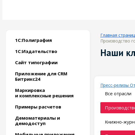
Главная страни
1С:Полиграфия
Производство го
Наши к
1С:Издательство
Сайт типографии
Приложение для CRM
Битрикс24
Пресс-релизы
О
Маркировка
Все отрасли
и комплексные решения
Примеры расчетов
Производство
Демоматериалы и
Книжно-журн
демодоступ
Мобильные приложения