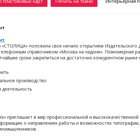
 пластиковых карт
Печать на ткани
Интерьерная п
нт
нт
 «СТОЛИЦА» положила свое начало открытием Издательского до
телефонным справочником «Москва на ладони». Планомерная р
тчайшие сроки закрепиться на достаточно конкурентном рынке 
чать
альное производство
я деятельность
з» приглашает в мир профессиональной и высококачественной 
формацию о направлениях работы и возможностях типографии,
иномышленников.