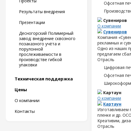
Проекты
Офсетная пе
Производств
Результаты внедрения
Сувениров
Презентации
О компании
Сувениров
Десногорский Полимерный
Компания «Сувен
завод: внедрение сквозного
рекламных и сув
позаказного учёта и
Одно из наших 
порулонной
предлагаем сбал
прослеживаемости в
производстве гибкой
Отрасль
упаковки
Цифровая пе
Офсетная пе
Техническая поддержка
Широкоформа
Цены
Картаун
О компании
О компании
Картаун
Изготавливаем п
Контакты
пленке и др. ОС
Креативим, диза
Отрасль