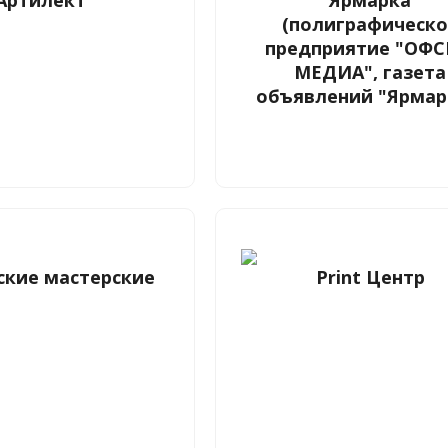
Артилект
Ярмарка
(полиграфическо
предприятие "ОФС
МЕДИА", газета
объявлений "Ярмар
ские мастерские
Print Центр