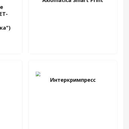
Axiomatica Smart Print
е
ЕТ-
ка")
Интеркримпресс