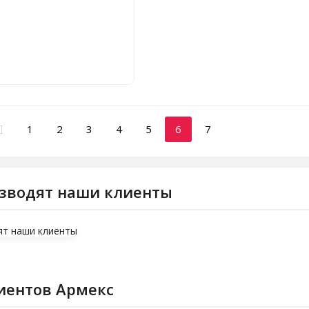
1
2
3
4
5
6
7
изводят наши клиенты
иентов Армекс