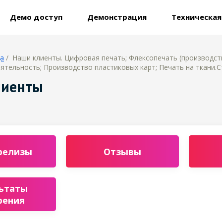
Демо доступ
Демонстрация
Техническа
ца
/ Наши клиенты. Цифровая печать; Флексопечать (производств
ятельность; Производство пластиковых карт; Печать на ткани.С
лиенты
релизы
Отзывы
ьтаты
рения