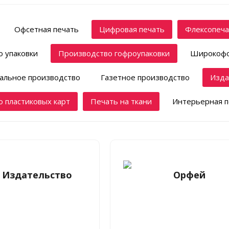
Офсетная печать
Цифровая печать
Флексопеча
 упаковки
Производство гофроупаковки
Широкофо
альное производство
Газетное производство
Изда
 пластиковых карт
Печать на ткани
Интерьерная п
 Издательство
Орфей