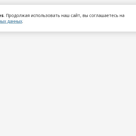
es
. Продолжая использовать наш сайт, вы соглашаетесь на
ных данных
.
Полезная информация
е приложения
Примеры расчетов
ельное ПО
Вопросы и ответы
О
Выбор оборудования
рверов
Внедрение
кс24
Техническая поддержка