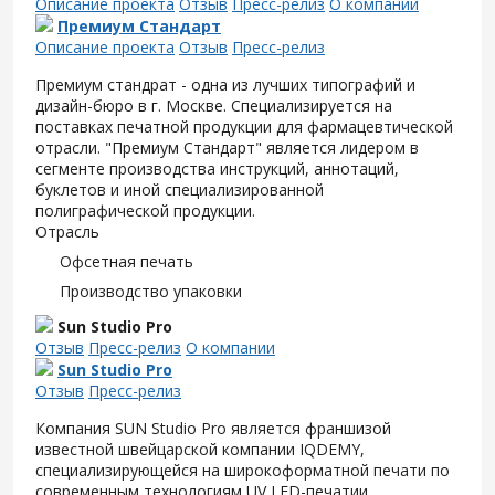
Описание проекта
Отзыв
Пресс-релиз
О компании
Премиум Стандарт
Описание проекта
Отзыв
Пресс-релиз
Премиум стандрат - одна из лучших типографий и
дизайн-бюро в г. Москве. Специализируется на
поставках печатной продукции для фармацевтической
отрасли. "Премиум Стандарт" является лидером в
сегменте производства инструкций, аннотаций,
буклетов и иной специализированной
полиграфической продукции.
Отрасль
Офсетная печать
Производство упаковки
Sun Studio Pro
Отзыв
Пресс-релиз
О компании
Sun Studio Pro
Отзыв
Пресс-релиз
Компания SUN Studio Pro является франшизой
известной швейцарской компании IQDEMY,
специализирующейся на широкоформатной печати по
современным технологиям UV LED-печатии