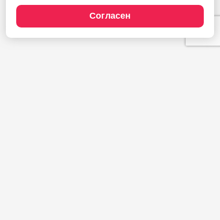
Согласен
Продукты
1С:Полиграфия
1С:Издательство
1С:Фотоуслуги
Сайт типографии
Демодоступ