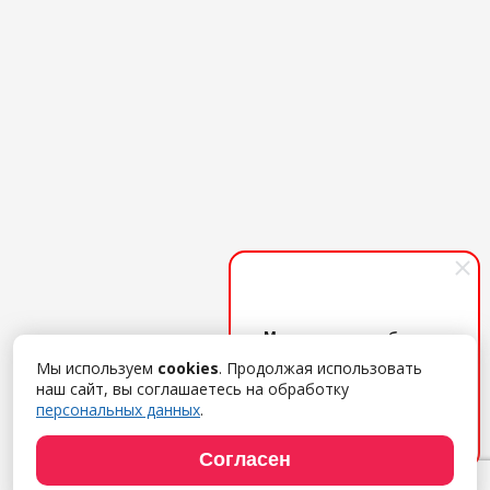
Менеджер по работе с
клиентами
Мы используем
cookies
. Продолжая использовать
Поможем с выбором ПО,
наш сайт, вы соглашаетесь на обработку
дадим удаленный демо-
персональных данных
.
доступ, расскажем об
услугах. Обращайтесь!
Согласен