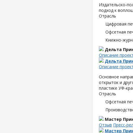
Издательско-пол
подход к воплощ
Отрасль
Цифровая пе
Офсетная пе
Книжно-журн
Дельта При
Описание проек
Дельта При
Описание проек
Основное направ
открыток и друг
пластике УФ-кра
Отрасль
Офсетная пе
Производств
Мастер Прин
Отзыв
Пресс-ре
Мастер Прин