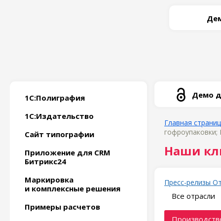
Дем
Демо д
1С:Полиграфия
1С:Издательство
Главная страни
гофроупаковки;
Сайт типографии
Наши кл
Приложение для CRM
Битрикс24
Маркировка
Пресс-релизы
О
и комплексные решения
Все отрасли
Примеры расчетов
Производство