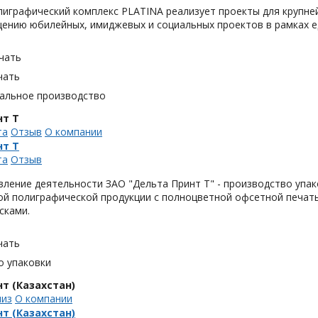
играфический комплекс PLATINA реализует проекты для крупне
ению юбилейных, имиджевых и социальных проектов в рамках е
чать
чать
альное производство
нт Т
та
Отзыв
О компании
нт Т
та
Отзыв
ление деятельности ЗАО "Дельта Принт Т" - производство упако
ой полиграфической продукции с полноцветной офсетной печать
сками.
чать
о упаковки
т (Казахстан)
лиз
О компании
т (Казахстан)