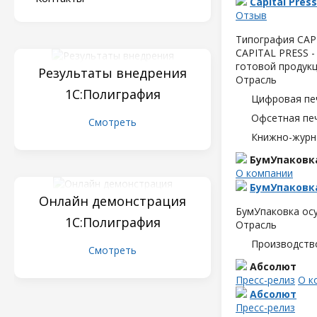
Capital Press
Отзыв
Типография CAPI
CAPITAL PRESS -
готовой продукц
Результаты внедрения
Отрасль
1С:Полиграфия
Цифровая пе
Офсетная пе
Смотреть
Книжно-журн
БумУпаковк
О компании
БумУпаковк
Онлайн демонстрация
БумУпаковка осу
1С:Полиграфия
Отрасль
Производств
Смотреть
Абсолют
Пресс-релиз
О к
Абсолют
Пресс-релиз