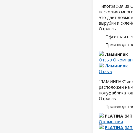
Типография из С
несколько мног
это дает возмож
вырубки и склейк
Отрасль
Офсетная пе
Производств
Ламинпак
Отзыв
О компан
Ламинпак
Отзыв
“ЛАМИНПАК” явл
расположен на 4
полуфабрикатов,
Отрасль
Производств
PLATINA (ИП
О компании
PLATINA (ИП