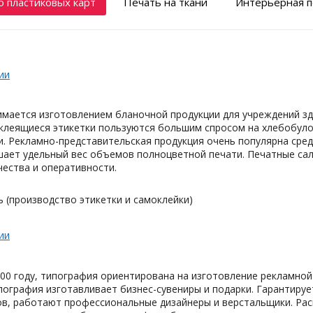
 пластиковых карт
Печать на ткани
Интерьерная п
ии
имается изготовлением бланочной продукции для учреждений з
оклеящиеся этикетки пользуются большим спросом на хлебобуло
 Рекламно-представительская продукция очень популярна сред
шает удельный вес объемов полноцветной печати. Печатные са
ества и оперативности.
 (производство этикетки и самоклейки)
ии
00 году, типография ориентирована на изготовление рекламной
ография изготавливает бизнес-сувениры и подарки. Гарантируе
ов, работают профессиональные дизайнеры и верстальщики. Ра