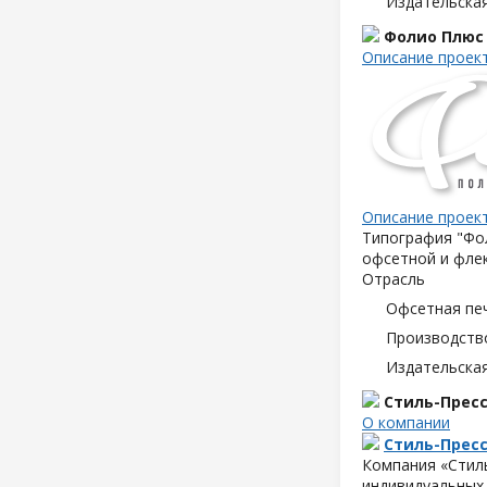
Издательска
Фолио Плюс
Описание проек
Описание проек
Типография "Фол
офсетной и флек
Отрасль
Офсетная пе
Производств
Издательска
Стиль-Прес
О компании
Стиль-Прес
Компания «Стиль
индивидуальных 