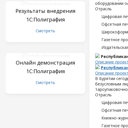
оборудовании о
Отрасль
Результаты внедрения
Цифровая пе
1С:Полиграфия
Офсетная пе
Смотреть
Широкоформа
Газетное пр
Издательска
Республика
Онлайн демонстрация
Описание проек
Республика
1С:Полиграфия
Описание проек
В Бурятии сегод
Смотреть
безусловным лид
тароупаковочно
Отрасль
Цифровая пе
Офсетная пе
Книжно-журн
Газетное пр