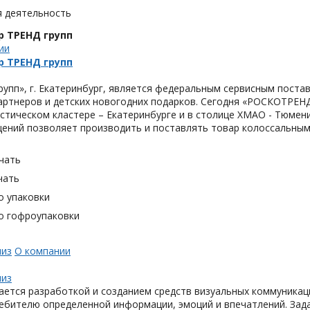
я деятельность
р ТРЕНД групп
ии
р ТРЕНД групп
упп», г. Екатеринбург, является федеральным сервисным поста
артнеров и детских новогодних подарков. Сегодня «РОСКОТРЕНД 
истическом кластере – Екатеринбурге и в столице ХМАО - Тюме
ений позволяет производить и поставлять товар колоссальным
чать
чать
о упаковки
о гофроупаковки
лиз
О компании
лиз
ется разработкой и созданием средств визуальных коммуникаци
ребителю определенной информации, эмоций и впечатлений. Зад