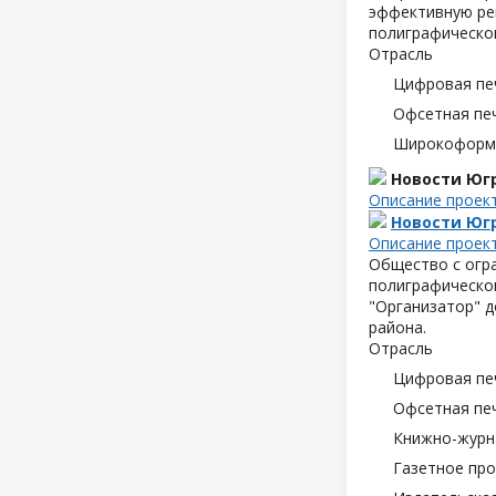
эффективную ре
полиграфической
Отрасль
Цифровая пе
Офсетная пе
Широкоформа
Новости Юг
Описание проек
Новости Юг
Описание проек
Общество с огр
полиграфической
"Организатор" д
района.
Отрасль
Цифровая пе
Офсетная пе
Книжно-журн
Газетное пр