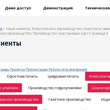
Демо доступ
Демонстрация
Техническа
ца
/ Наши клиенты. Флексопечать (производство этикетки и сам
ное производство; Производство пластиковых карт.Страница 6
лиенты
тзывы
Проекты
Презентации
Результаты внедрения
Офсетная печать
Цифровая печать
Флексопеча
 упаковки
Производство гофроупаковки
Широкофо
альное производство
Газетное производство
Изда