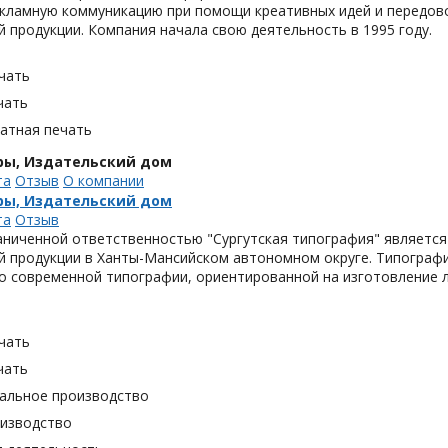
кламную коммуникацию при помощи креативных идей и передово
 продукции. Компания начала свою деятельность в 1995 году.
чать
чать
тная печать
ры, Издательский дом
та
Отзыв
О компании
ры, Издательский дом
та
Отзыв
аниченной ответственностью "Сургутская типография" является
 продукции в Ханты-Мансийском автономном округе. Типография
о современной типографии, ориентированной на изготовление 
чать
чать
альное производство
оизводство