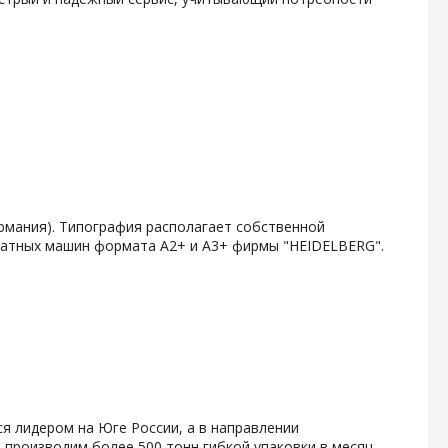
рмания). Типография располагает собственной
печатных машин формата А2+ и А3+ фирмы "HEIDELBERG".
я лидером на Юге России, а в направлении
 производим более 500 тонн гибкой упаковки в месяц.