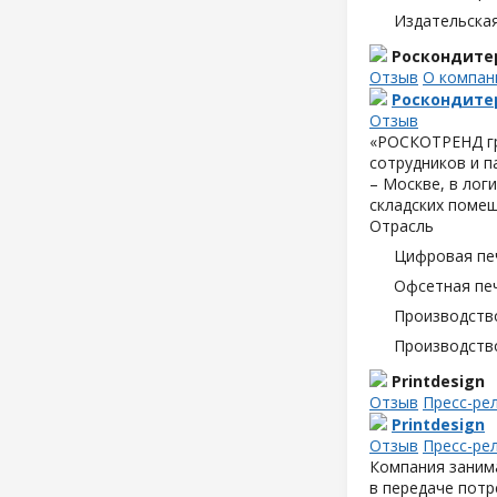
Издательска
Роскондите
Отзыв
О компан
Роскондите
Отзыв
«РОСКОТРЕНД гр
сотрудников и п
– Москве, в лог
складских помещ
Отрасль
Цифровая пе
Офсетная пе
Производств
Производств
Printdesign
Отзыв
Пресс-ре
Printdesign
Отзыв
Пресс-ре
Компания занима
в передаче пот