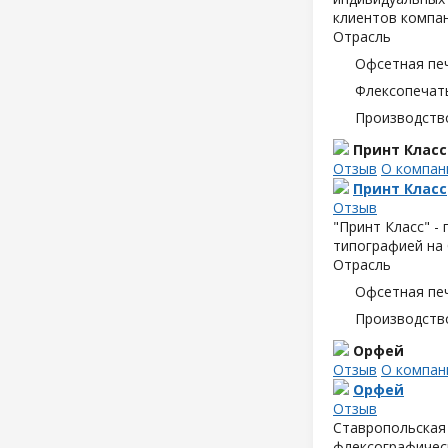
клиентов компан
Отрасль
Офсетная пе
Флексопечать
Производств
Принт Класс
Отзыв
О компан
Принт Класс
Отзыв
"Принт Класс" -
типографией на 
Отрасль
Офсетная пе
Производств
Орфей
Отзыв
О компан
Орфей
Отзыв
Ставропольская 
флексографическ