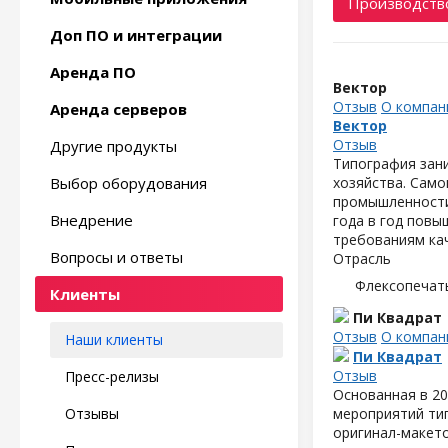
Производство
Доп ПО и интеграции
Аренда ПО
Вектор
Отзыв
О компан
Аренда серверов
Вектор
Отзыв
Другие продукты
Типография зан
Выбор оборудования
хозяйства. Сам
промышленности.
Внедрение
года в год повы
требованиям кач
Вопросы и ответы
Отрасль
Флексопечать
Клиенты
Пи Квадрат
Отзыв
О компан
Наши клиенты
Пи Квадрат
Отзыв
Пресс-релизы
Основанная в 20
Отзывы
мероприятий тип
оригинал-макет