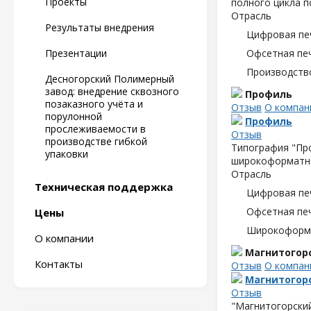
Проекты
полного цикла п
Отрасль
Результаты внедрения
Цифровая пе
Презентации
Офсетная пе
Производств
Десногорский Полимерный
завод: внедрение сквозного
Профиль
позаказного учёта и
Отзыв
О компан
порулонной
Профиль
прослеживаемости в
Отзыв
производстве гибкой
Типография "Про
упаковки
широкоформатно
Отрасль
Техническая поддержка
Цифровая пе
Офсетная пе
Цены
Широкоформа
О компании
Магнитогор
Контакты
Отзыв
О компан
Магнитогор
Отзыв
"Магнитогорский