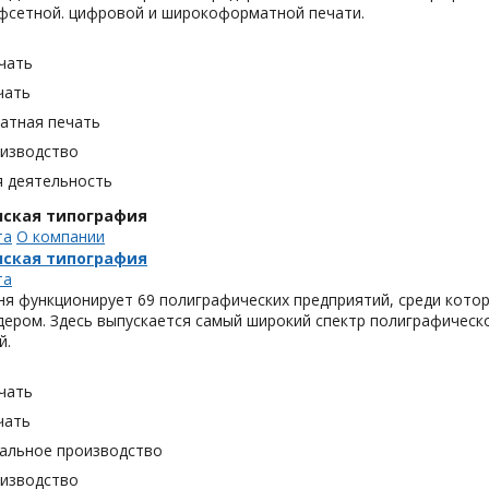
фсетной. цифровой и широкоформатной печати.
чать
чать
тная печать
оизводство
я деятельность
нская типография
та
О компании
нская типография
та
ня функционирует 69 полиграфических предприятий, среди кото
ером. Здесь выпускается самый широкий спектр полиграфическо
й.
чать
чать
альное производство
оизводство