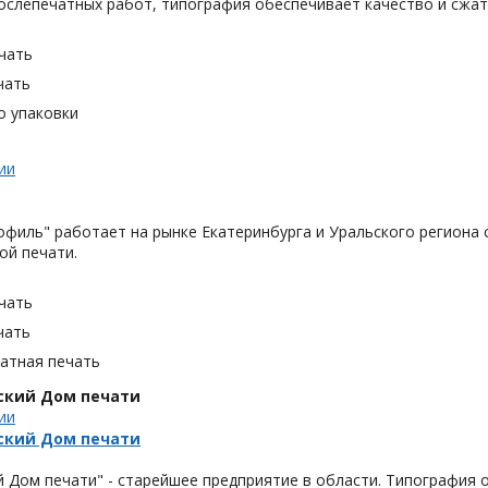
ослепечатных работ, типография обеспечивает качество и сжат
чать
чать
о упаковки
ии
филь" работает на рынке Екатеринбурга и Уральского региона с
й печати.
чать
чать
тная печать
ский Дом печати
ии
ский Дом печати
 Дом печати" - старейшее предприятие в области. Типография о