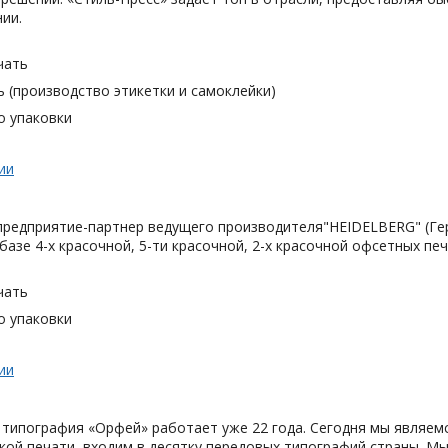
ии.
чать
 (производство этикетки и самоклейки)
о упаковки
ии
 предприятие-партнер ведущего производителя"HEIDELBERG" (Ге
базе 4-х красочной, 5-ти красочной, 2-х красочной офсетных 
чать
о упаковки
ии
типография «Орфей» работает уже 22 года. Сегодня мы являемс
ой печати, входим в десятку передовых типографий страны. Мы