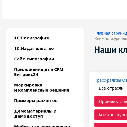
Главная страни
1С:Полиграфия
Книжно-журналь
Наши к
1С:Издательство
Сайт типографии
Приложение для CRM
Битрикс24
Пресс-релизы
О
Маркировка
Все отрасли
и комплексные решения
Примеры расчетов
Производство
Демоматериалы и
Книжно-журн
демодоступ
Мобильные приложения