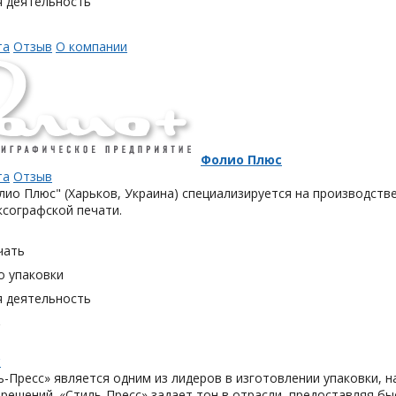
я деятельность
та
Отзыв
О компании
Фолио Плюс
та
Отзыв
ио Плюс" (Харьков, Украина) специализируется на производств
сографской печати.
чать
о упаковки
я деятельность
с
с
-Пресс» является одним из лидеров в изготовлении упаковки, 
решений. «Стиль-Пресс» задает тон в отрасли, предоставляя б