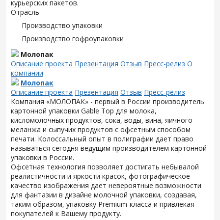
курьерских пакетов.
Отрасль
Производство упаковки
Производство гофроупаковки
Молопак
Описание проекта
Презентация
Отзыв
Пресс-релиз
О
компании
Молопак
Описание проекта
Презентация
Отзыв
Пресс-релиз
Компания «МОЛОПАК» - первый в России производитель
картонной упаковки Gable Top для молока,
кисломолочных продуктов, сока, воды, вина, яичного
меланжа и сыпучих продуктов с офсетным способом
печати. Колоссальный опыт в полиграфии дает право
называться сегодня ведущим производителем картонной
упаковки в России.
Офсетная технология позволяет достигать небывалой
реалистичности и яркости красок, фотографическое
качество изображения дает невероятные возможности
для фантазии в дизайне молочной упаковки, создавая,
таким образом, упаковку Premium-класса и привлекая
покупателей к Вашему продукту.