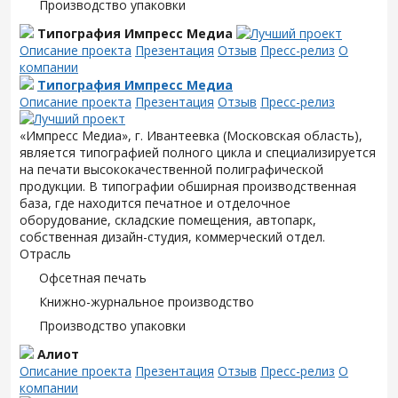
Производство упаковки
Типография Импресс Медиа
Описание проекта
Презентация
Отзыв
Пресс-релиз
О
компании
Типография Импресс Медиа
Описание проекта
Презентация
Отзыв
Пресс-релиз
«Импресс Медиа», г. Ивантеевка (Московская область),
является типографией полного цикла и специализируется
на печати высококачественной полиграфической
продукции. В типографии обширная производственная
база, где находится печатное и отделочное
оборудование, складские помещения, автопарк,
собственная дизайн-студия, коммерческий отдел.
Отрасль
Офсетная печать
Книжно-журнальное производство
Производство упаковки
Алиот
Описание проекта
Презентация
Отзыв
Пресс-релиз
О
компании