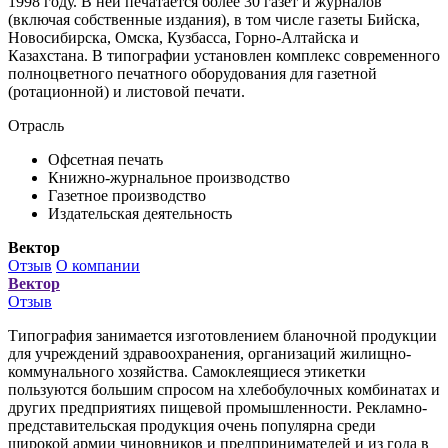
1998 году. В ней печатается более 30 газет и журналов
(включая собственные издания), в том числе газеты Бийска,
Новосибирска, Омска, Кузбасса, Горно-Алтайска и
Казахстана. В типографии установлен комплекс современного
полноцветного печатного оборудования для газетной
(ротационной) и листовой печати.
Отрасль
Офсетная печать
Книжно-журнальное производство
Газетное производство
Издательская деятельность
Вектор
Отзыв
О компании
Вектор
Отзыв
Типография занимается изготовлением бланочной продукции
для учреждений здравоохранения, организаций жилищно-
коммунального хозяйства. Самоклеящиеся этикетки
пользуются большим спросом на хлебобулочных комбинатах и
других предприятиях пищевой промышленности. Рекламно-
представительская продукция очень популярна среди
широкой армии чиновников и предпринимателей и из года в