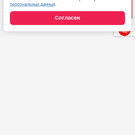
дадим удаленный демо-
персональных данных
.
доступ, расскажем об
услугах. Обращайтесь!
Согласен
Продукты
1С:Полиграфия
1С:Издательство
1С:Фотоуслуги
Сайт типографии