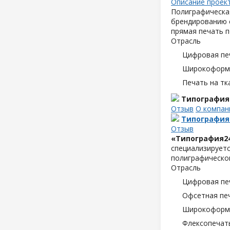
Описание проек
Полиграфическая
брендированию с
прямая печать п
Отрасль
Цифровая пе
Широкоформа
Печать на тк
Типография
Отзыв
О компан
Типография
Отзыв
«Типография2
специализируетс
полиграфической
Отрасль
Цифровая пе
Офсетная пе
Широкоформа
Флексопечать