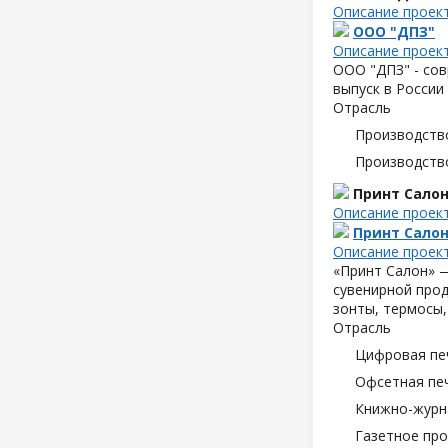
Описание проек
ООО "ДПЗ"
Описание проек
ООО "ДПЗ" - сов
выпуск в России
Отрасль
Производств
Производств
Принт Сало
Описание проек
Принт Сало
Описание проек
«Принт Салон» —
сувенирной прод
зонты, термосы,
Отрасль
Цифровая пе
Офсетная пе
Книжно-журн
Газетное пр