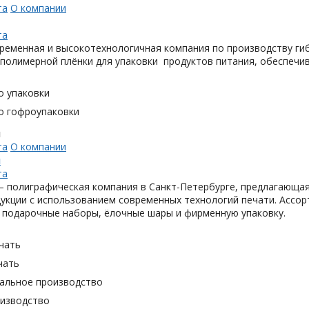
та
О компании
та
ременная и высокотехнологичная компания по производству гиб
 полимерной плёнки для упаковки продуктов питания, обеспечи
о упаковки
о гофроупаковки
н
та
О компании
н
та
 полиграфическая компания в Санкт-Петербурге, предлагающая
укции с использованием современных технологий печати. Ассор
 подарочные наборы, ёлочные шары и фирменную упаковку.
чать
чать
альное производство
оизводство