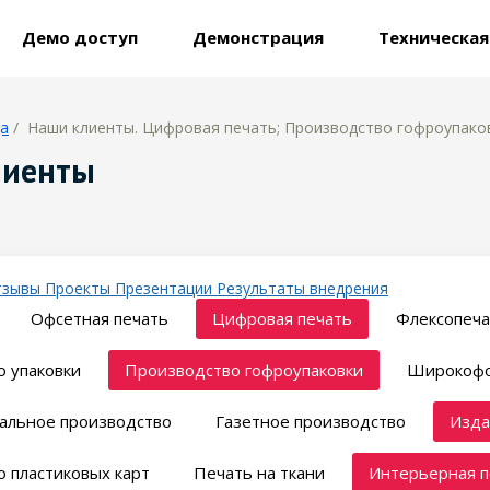
Демо доступ
Демонстрация
Техническа
ца
/ Наши клиенты. Цифровая печать; Производство гофроупаков
лиенты
тзывы
Проекты
Презентации
Результаты внедрения
Офсетная печать
Цифровая печать
Флексопеча
 упаковки
Производство гофроупаковки
Широкофо
альное производство
Газетное производство
Изда
 пластиковых карт
Печать на ткани
Интерьерная п