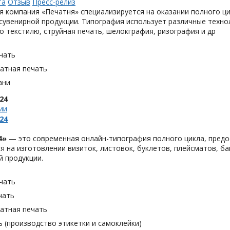
та
Отзыв
Пресс-релиз
 компания «Печатня» специализируется на оказании полного ци
увенирной продукции. Типография использует различные техно
о текстилю, струйная печать, шелокграфия, ризография и др
чать
тная печать
ани
24
ии
24
4»
— это современная онлайн-типография полного цикла, предо
я на изготовлении визиток, листовок, буклетов, плейсматов, бан
 продукции.
чать
чать
тная печать
 (производство этикетки и самоклейки)