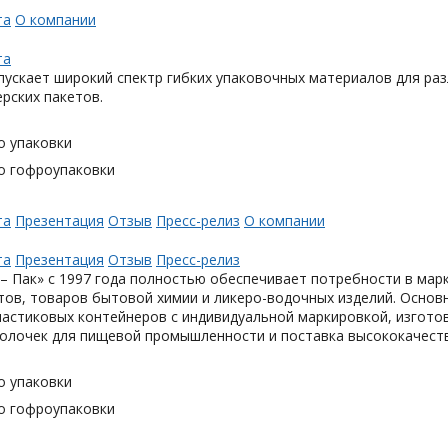
та
О компании
та
ускает широкий спектр гибких упаковочных материалов для раз
ерских пакетов.
о упаковки
о гофроупаковки
та
Презентация
Отзыв
Пресс-релиз
О компании
та
Презентация
Отзыв
Пресс-релиз
– Пак» с 1997 года полностью обеспечивает потребности в мар
тов, товаров бытовой химии и ликеро-водочных изделий. Основ
астиковых контейнеров с индивидуальной маркировкой, изгото
олочек для пищевой промышленности и поставка высококачеств
о упаковки
о гофроупаковки