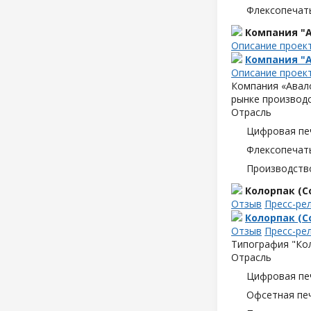
Флексопечать
Компания "А
Описание проек
Компания "А
Описание проек
Компания «Авало
рынке производс
Отрасль
Цифровая пе
Флексопечать
Производств
Колорпак (Co
Отзыв
Пресс-ре
Колорпак (Co
Отзыв
Пресс-ре
Типография "Кол
Отрасль
Цифровая пе
Офсетная пе