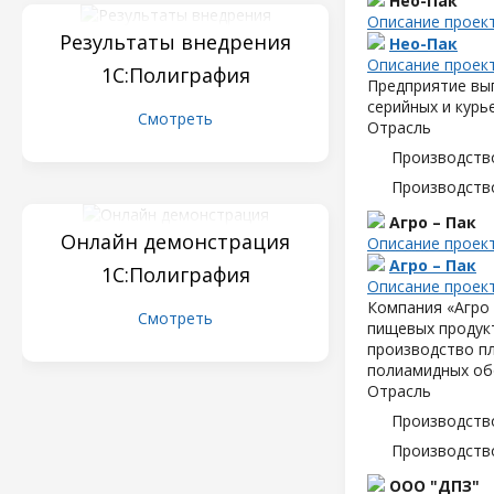
Нео-Пак
Описание проек
Результаты внедрения
Нео-Пак
Описание проек
1С:Полиграфия
Предприятие вып
серийных и курь
Смотреть
Отрасль
Производств
Производств
Агро – Пак
Онлайн демонстрация
Описание проек
Агро – Пак
1С:Полиграфия
Описание проек
Компания «Агро 
Смотреть
пищевых продук
производство пл
полиамидных об
Отрасль
Производств
Производств
ООО "ДПЗ"