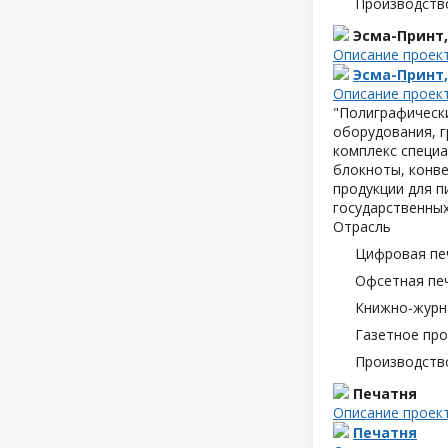
Производств
Эсма-Принт
Описание проек
Эсма-Принт
Описание проек
"Полиграфическ
оборудования, 
комплекс специа
блокноты, конве
продукции для п
государственных
Отрасль
Цифровая пе
Офсетная пе
Книжно-журн
Газетное пр
Производств
Печатня
Описание проек
Печатня