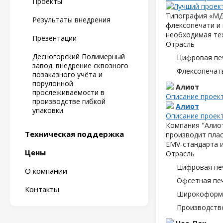
Проекты
Типография «МД
Результаты внедрения
флексопечати и 
необходимая те
Презентации
Отрасль
Десногорский Полимерный
Цифровая пе
завод: внедрение сквозного
Флексопечать
позаказного учёта и
порулонной
Алиот
прослеживаемости в
Описание проек
производстве гибкой
Алиот
упаковки
Описание проек
Компания "Алиот
Техническая поддержка
производит плас
EMV-стандарта и
Цены
Отрасль
Цифровая пе
О компании
Офсетная пе
Контакты
Широкоформа
Производств