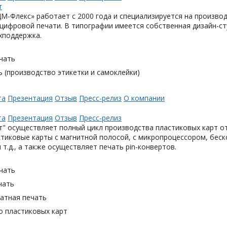
М-Флекс» работает с 2000 года и специализируется на произв
цифровой печати. В типографии имеется собственная дизайн-с
хподдержка.
чать
 (производство этикетки и самоклейки)
та
Презентация
Отзыв
Пресс-релиз
О компании
та
Презентация
Отзыв
Пресс-релиз
" осуществляет полный цикл производства пластиковых карт от
тиковые карты с магнитной полосой, с микропроцессором, беск
 т.д., а также осуществляет печать pin-конвертов.
чать
чать
тная печать
о пластиковых карт