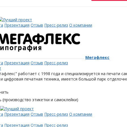
та
Презентация
Отзыв
Пресс-релиз
О компании
Мегафлекс
та
Презентация
Отзыв
Пресс-релиз
афлекс" работает с 1998 года и специализируется на печати с
и цифровая печатная техника, имеется большой парк отделочн
чать
 (производство этикетки и самоклейки)
та
Презентация
Отзыв
Пресс-релиз
О компании
та
Презентация
Отзыв
Пресс-релиз