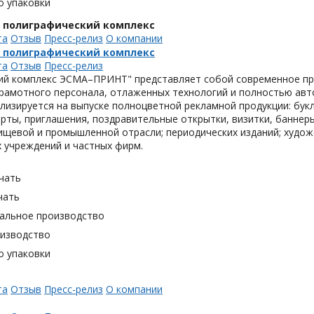
о упаковки
, полиграфический комплекс
та
Отзыв
Пресс-релиз
О компании
, полиграфический комплекс
та
Отзыв
Пресс-релиз
ий комплекс ЭСМА–ПРИНТ" представляет собой современное пре
грамотного персонала, отлаженных технологий и полностью ав
лизируется на выпуске полноцветной рекламной продукции: букл
рты, приглашения, поздравительные открытки, визитки, баннер
ищевой и промышленной отрасли; периодических изданий; худож
 учреждений и частных фирм.
чать
чать
альное производство
оизводство
о упаковки
та
Отзыв
Пресс-релиз
О компании