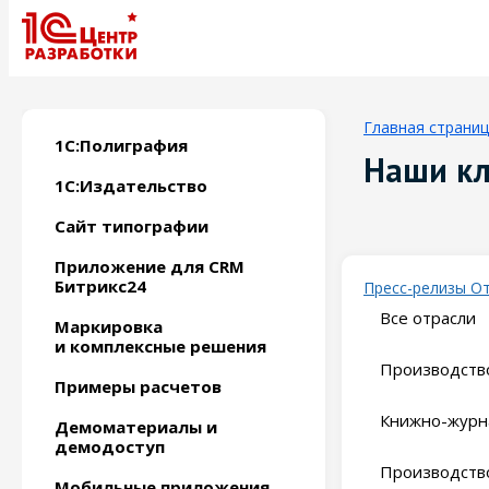
Главная страни
1С:Полиграфия
Наши к
1С:Издательство
Сайт типографии
Приложение для CRM
Битрикс24
Пресс-релизы
О
Все отрасли
Маркировка
и комплексные решения
Производство
Примеры расчетов
Книжно-журн
Демоматериалы и
демодоступ
Производство
Мобильные приложения