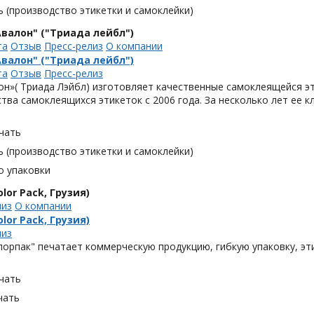
 (производство этикетки и самоклейки)
валон" ("Триада лейбл")
та
Отзыв
Пресс-релиз
О компании
валон" ("Триада лейбл")
та
Отзыв
Пресс-релиз
н»( Триада Лэйбл) изготовляет качественные самоклеящейся эт
тва самоклеящихся этикеток с 2006 года. За несколько лет ее 
чать
 (производство этикетки и самоклейки)
о упаковки
lor Pack, Грузия)
лиз
О компании
lor Pack, Грузия)
лиз
орпак" печатает коммерческую продукцию, гибкую упаковку, эти
чать
чать