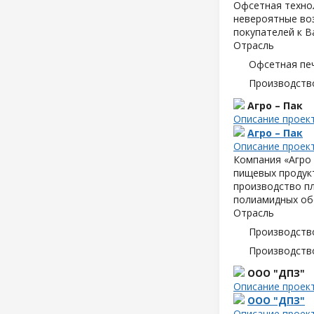
Офсетная техно
невероятные воз
покупателей к В
Отрасль
Офсетная пе
Производств
Агро – Пак
Описание проек
Агро – Пак
Описание проек
Компания «Агро 
пищевых продук
производство пл
полиамидных об
Отрасль
Производств
Производств
ООО "ДПЗ"
Описание проек
ООО "ДПЗ"
Описание проек