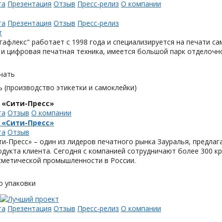
та
Презентация
Отзыв
Пресс-релиз
О компании
та
Презентация
Отзыв
Пресс-релиз
афлекс" работает с 1998 года и специализируется на печати с
и цифровая печатная техника, имеется большой парк отделочн
чать
 (производство этикетки и самоклейки)
 «Сити-Пресс»
та
Отзыв
О компании
 «Сити-Пресс»
та
Отзыв
и-Пресс» – один из лидеров печатного рынка Зауралья, предла
одукта клиента. Сегодня с компанией сотрудничают более 300 
метической промышленности в России.
о упаковки
та
Презентация
Отзыв
Пресс-релиз
О компании