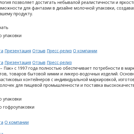
логия позволяет достигать небывалой реалистичности и яркост
можности для фантазии в дизайне молочной упаковки, создавая
ашему продукту.
чать
о упаковки
та
Презентация
Отзыв
Пресс-релиз
О компании
та
Презентация
Отзыв
Пресс-релиз
– Пак» с 1997 года полностью обеспечивает потребности в мар
тов, товаров бытовой химии и ликеро-водочных изделий. Основ
астиковых контейнеров с индивидуальной маркировкой, изгото
олочек для пищевой промышленности и поставка высококачеств
о упаковки
о гофроупаковки
та
О компании
та