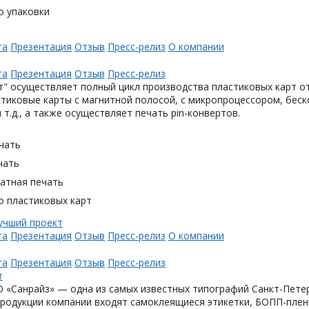
о упаковки
та
Презентация
Отзыв
Пресс-релиз
О компании
та
Презентация
Отзыв
Пресс-релиз
" осуществляет полный цикл производства пластиковых карт от
тиковые карты с магнитной полосой, с микропроцессором, беск
 т.д., а также осуществляет печать pin-конвертов.
чать
чать
тная печать
о пластиковых карт
та
Презентация
Отзыв
Пресс-релиз
О компании
та
Презентация
Отзыв
Пресс-релиз
«Санрайз» — одна из самых известных типографий Санкт-Петер
родукции компании входят самоклеящиеся этикетки, БОПП-плен