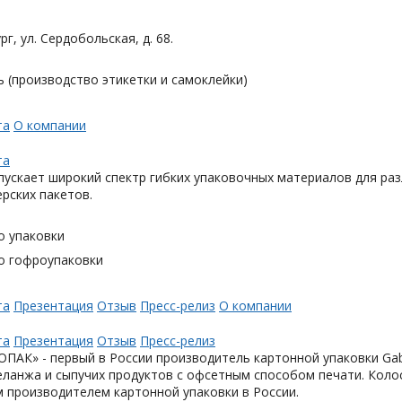
рг, ул. Сердобольская, д. 68.
 (производство этикетки и самоклейки)
та
О компании
та
ускает широкий спектр гибких упаковочных материалов для раз
ерских пакетов.
о упаковки
о гофроупаковки
та
Презентация
Отзыв
Пресс-релиз
О компании
та
Презентация
Отзыв
Пресс-релиз
АК» - первый в России производитель картонной упаковки Gabl
еланжа и сыпучих продуктов с офсетным способом печати. Коло
 производителем картонной упаковки в России.