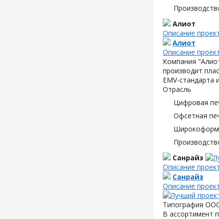
Производств
Алиот
Описание проек
Алиот
Описание проек
Компания "Алиот
производит плас
EMV-стандарта и
Отрасль
Цифровая пе
Офсетная пе
Широкоформа
Производств
Санрайз
Описание проек
Санрайз
Описание проек
Типография ООО 
В ассортимент п