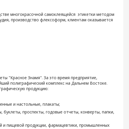
одстве многокрасочной самоклеящейся этикетки методом
тудия, производство флексоформ, клиентам оказывается
зеты "Красное Знамя". За это время предприятие,
ейший полиграфический комплекс на Дальнем Востоке.
графическую продукцию:
енные и настольные, плакаты;
, буклеты, проспекты, годовые отчеты, конверты, папки,
ой и пищевой продукции, фармацевтики, промышленных