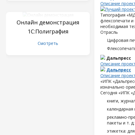
Описание проек
Типография «МД
флексопечати и 
Онлайн демонстрация
необходимая те
1С:Полиграфия
Отрасль
Цифровая пе
Смотреть
Флексопечать
Дальпресс
Описание проек
Дальпресс
Описание проек
«ИПК «Дальпресс
изначально орие
Сегодня «ИПК «
книги, журна
календарная 
рекламно-пре
пакеты и т. д;
этикетка: дл