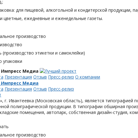
.;
аковка: для пищевой, алкогольной и кондитерской продукции, п
и цветные, ежедневные и еженедельные газеты.
альное производство
оизводство
 (производство этикетки и самоклейки)
о упаковки
 Импресс Медиа
та
Презентация
Отзыв
Пресс-релиз
О компании
 Импресс Медиа
та
Презентация
Отзыв
Пресс-релиз
, г. Ивантеевка (Московская область), является типографией п
ной полиграфической продукции. В типографии обширная произ
кладские помещения, автопарк, собственная дизайн-студия, ком
чать
альное производство