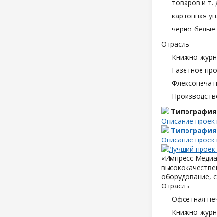
товаров и т. д
картонная уп
черно-белые 
Отрасль
Книжно-журн
Газетное пр
Флексопечать
Производств
Типография
Описание проек
Типография
Описание проек
«Импресс Медиа»
высококачествен
оборудование, с
Отрасль
Офсетная пе
Книжно-журн