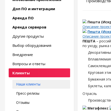
Производство
Доп ПО и интеграции
Аренда ПО
Пешта (Искр
Описание проек
Аренда серверов
Пешта (Искр
Другие продукты
Описание проек
ПЕШТА
– россий
Выбор оборудования
по уходу, рынка
Декоративны
Внедрение
Вплавляемая 
Вопросы и ответы
Самоклеящаяс
Круговая эти
Клиенты
Бумажная эти
Наши клиенты
Буклеты, кал
Пресс-релизы
Отрасль
Производств
Отзывы
Мегафлекс