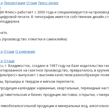
та
Презентация
Отзыв
Пресс-релиз
М-Флекс» работает с 2000 года и специализируется на произв
цифровой печати. В типографии имеется собственная дизайн-с
хподдержка.
чать
 (производство этикетки и самоклейки)
та
Отзыв
О компании
та
Отзыв
», г. Владивосток, создано в 1987 году на базе издательства га
нтированное на газетное производство, превратилось в крупн
Дальпресс» выпускает с высоким качеством разнообразную поли
лы, брошюры в твердом и мягком переплете;
продукция-календари: карманные, квартальные, перекидные наст
дставительская и бизнес продукция листовки, открытки, стикеры
я пивобезалкогольной продукции и минеральных вод, алкогольн