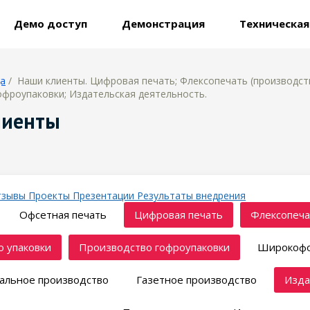
Демо доступ
Демонстрация
Техническа
ца
/ Наши клиенты. Цифровая печать; Флексопечать (производств
фроупаковки; Издательская деятельность.
лиенты
тзывы
Проекты
Презентации
Результаты внедрения
Офсетная печать
Цифровая печать
Флексопеча
 упаковки
Производство гофроупаковки
Широкофо
альное производство
Газетное производство
Изда