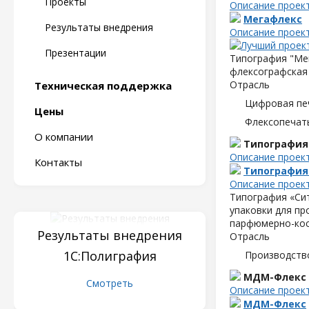
Проекты
Описание проек
Мегафлекс
Результаты внедрения
Описание проек
Презентации
Типография "Мег
флексографская 
Отрасль
Техническая поддержка
Цифровая пе
Цены
Флексопечать
О компании
Типография
Описание проек
Контакты
Типография
Описание проек
Типография «Сит
упаковки для пр
парфюмерно-кос
Результаты внедрения
Отрасль
1С:Полиграфия
Производств
МДМ-Флекс
Смотреть
Описание проек
МДМ-Флекс