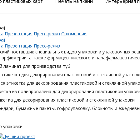
 пластиковых карт
Печать на ткани
Интерьерная п
а)
та
Презентация
Пресс-релиз
О компании
а)
та
Презентация
Пресс-релиз
ский поставщик специальных видов упаковки и упаковочных реш
 парфюмерии, а также фармацевтического и парафармацевтическ
й ламинат для производства туб
этикетка для декорирования пластиковой и стеклянной упаковк
я этикетка для декорирования пластиковой и стеклянной упак
кетка из полипропилена для декорирования пластиковой упаков
кетка для декорирования пластиковой и стеклянной упаковки
ендари, бумажные пакеты, гофроупаковку, блокноты и ежедневн
о упаковки