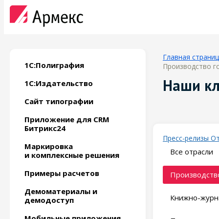
Главная страни
1С:Полиграфия
Производство го
Наши к
1С:Издательство
Сайт типографии
Приложение для CRM
Битрикс24
Пресс-релизы
О
Маркировка
Все отрасли
и комплексные решения
Примеры расчетов
Производство
Демоматериалы и
Книжно-журн
демодоступ
Мобильные приложения