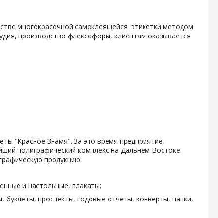
одстве многокрасочной самоклеящейся этикетки методом
тудия, производство флексоформ, клиентам оказывается
зеты "Красное Знамя". За это время предприятие,
ейший полиграфический комплекс на Дальнем Востоке.
графическую продукцию:
енные и настольные, плакаты;
, буклеты, проспекты, годовые отчеты, конверты, папки,