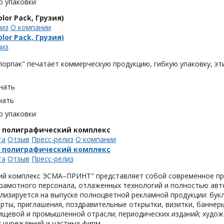
о упаковки
lor Pack, Грузия)
лиз
О компании
lor Pack, Грузия)
лиз
орпак" печатает коммерческую продукцию, гибкую упаковку, эти
чать
чать
о упаковки
, полиграфический комплекс
та
Отзыв
Пресс-релиз
О компании
, полиграфический комплекс
та
Отзыв
Пресс-релиз
ий комплекс ЭСМА–ПРИНТ" представляет собой современное пре
грамотного персонала, отлаженных технологий и полностью ав
лизируется на выпуске полноцветной рекламной продукции: букл
рты, приглашения, поздравительные открытки, визитки, баннер
ищевой и промышленной отрасли; периодических изданий; худож
 учреждений и частных фирм.