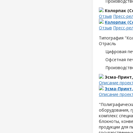
Производств
Колорпак (Co
Отзыв
Пресс-ре
Колорпак (Co
Отзыв
Пресс-ре
Типография "Кол
Отрасль
Цифровая пе
Офсетная пе
Производств
Эсма-Принт
Описание проек
Эсма-Принт
Описание проек
"Полиграфическ
оборудования, 
комплекс специа
блокноты, конве
продукции для п
государственных