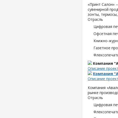
«Принт Салон» —
сувенирной прод
зонты, термосы,
Отрасль
Цифровая пе
Офсетная пе
Книжно-журн
Газетное пр
Флексопечать
Компания "А
Описание проек
Компания "А
Описание проек
Компания «Авало
рынке производс
Отрасль
Цифровая пе
Флексопечать