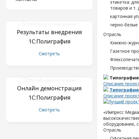
этикетка: дл
товаров и т. д
картонная уп
черно-белые 
Результаты внедрения
Отрасль
1С:Полиграфия
Книжно-журн
Газетное пр
Смотреть
Флексопечать
Производств
Типография
Описание проек
Онлайн демонстрация
Типография
Описание проек
1С:Полиграфия
Смотреть
«Импресс Медиа»
высококачествен
оборудование, с
Отрасль
Офсетная пе