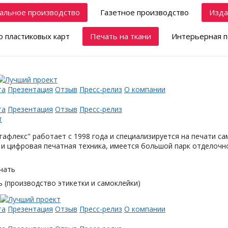
альное производство
Газетное производство
Изда
 пластиковых карт
Печать на ткани
Интерьерная п
та
Презентация
Отзыв
Пресс-релиз
О компании
та
Презентация
Отзыв
Пресс-релиз
афлекс" работает с 1998 года и специализируется на печати с
и цифровая печатная техника, имеется большой парк отделочн
чать
 (производство этикетки и самоклейки)
та
Презентация
Отзыв
Пресс-релиз
О компании