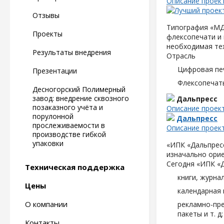
Описание проек
Отзывы
Типография «МД
Проекты
флексопечати и 
необходимая те
Результаты внедрения
Отрасль
Цифровая пе
Презентации
Флексопечать
Десногорский Полимерный
завод: внедрение сквозного
Дальпресс
позаказного учёта и
Описание проек
порулонной
Дальпресс
прослеживаемости в
Описание проек
производстве гибкой
упаковки
«ИПК «Дальпресс
изначально орие
Сегодня «ИПК «
Техническая поддержка
книги, журна
Цены
календарная 
О компании
рекламно-пре
пакеты и т. д;
Контакты