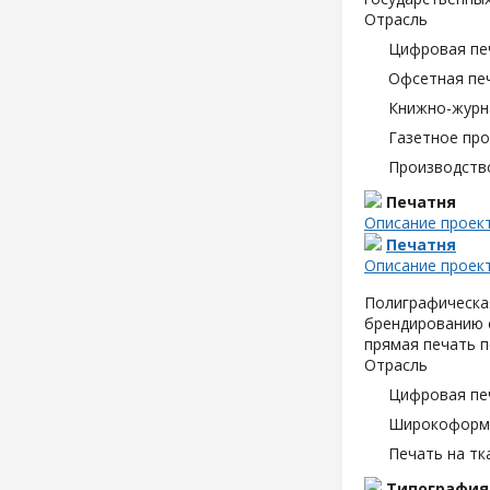
Отрасль
Цифровая пе
Офсетная пе
Книжно-журн
Газетное пр
Производств
Печатня
Описание проек
Печатня
Описание проек
Полиграфическая
брендированию с
прямая печать п
Отрасль
Цифровая пе
Широкоформа
Печать на тк
Типография