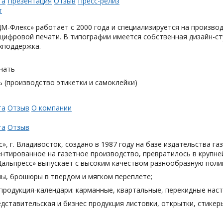
та
Презентация
Отзыв
Пресс-релиз
М-Флекс» работает с 2000 года и специализируется на произв
цифровой печати. В типографии имеется собственная дизайн-с
хподдержка.
чать
 (производство этикетки и самоклейки)
та
Отзыв
О компании
та
Отзыв
», г. Владивосток, создано в 1987 году на базе издательства га
нтированное на газетное производство, превратилось в крупн
Дальпресс» выпускает с высоким качеством разнообразную поли
лы, брошюры в твердом и мягком переплете;
продукция-календари: карманные, квартальные, перекидные наст
дставительская и бизнес продукция листовки, открытки, стикеры