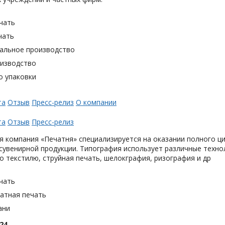
чать
чать
альное производство
оизводство
о упаковки
та
Отзыв
Пресс-релиз
О компании
та
Отзыв
Пресс-релиз
 компания «Печатня» специализируется на оказании полного ци
увенирной продукции. Типография использует различные техно
о текстилю, струйная печать, шелокграфия, ризография и др
чать
тная печать
ани
24