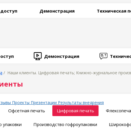
 доступ
Демонстрация
Техническая 
оступ
Демонстрация
Техниче
ца
/ Наши клиенты. Цифровая печать; Книжно-журнальное произв
иенты
тзывы
Проекты
Презентации
Результаты внедрения
Офсетная печать
Цифровая печать
Флексопеча
 упаковки
Производство гофроупаковки
Широкофо