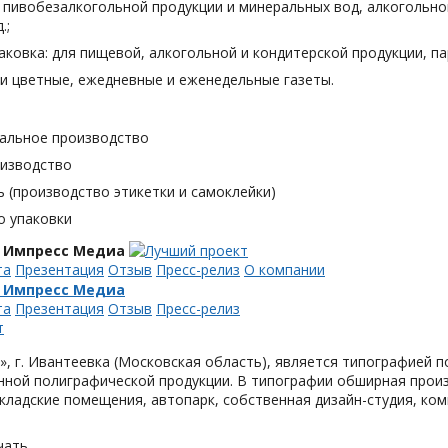
я пивобезалкогольной продукции и минеральных вод, алкогольн
.;
аковка: для пищевой, алкогольной и кондитерской продукции, п
и цветные, ежедневные и еженедельные газеты.
альное производство
оизводство
 (производство этикетки и самоклейки)
о упаковки
 Импресс Медиа
та
Презентация
Отзыв
Пресс-релиз
О компании
 Импресс Медиа
та
Презентация
Отзыв
Пресс-релиз
, г. Ивантеевка (Московская область), является типографией п
ной полиграфической продукции. В типографии обширная произ
кладские помещения, автопарк, собственная дизайн-студия, ком
чать