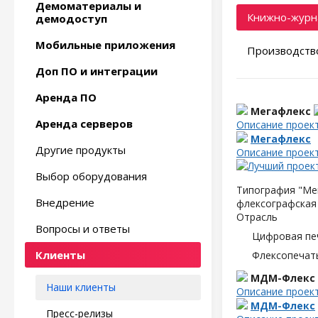
Демоматериалы и
Книжно-журн
демодоступ
Мобильные приложения
Производство
Доп ПО и интеграции
Аренда ПО
Мегафлекс
Аренда серверов
Описание проек
Мегафлекс
Другие продукты
Описание проек
Выбор оборудования
Типография "Мег
Внедрение
флексографская 
Отрасль
Вопросы и ответы
Цифровая пе
Клиенты
Флексопечать
МДМ-Флекс
Наши клиенты
Описание проек
МДМ-Флекс
Пресс-релизы