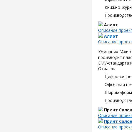
Книжно-журн
Производств
Алиот
Описание проек
Алиот
Описание проек
Компания "Алиот
производит плас
EMV-стандарта и
Отрасль
Цифровая пе
Офсетная пе
Широкоформа
Производств
Принт Сало
Описание проек
Принт Сало
Описание проек