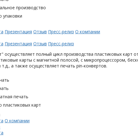
альное производство
о упаковки
та
Презентация
Отзыв
Пресс-релиз
О компании
та
Презентация
Отзыв
Пресс-релиз
" осуществляет полный цикл производства пластиковых карт от
тиковые карты с магнитной полосой, с микропроцессором, беск
 т.д., а также осуществляет печать pin-конвертов.
чать
чать
тная печать
о пластиковых карт
н
та
О компании
н
та