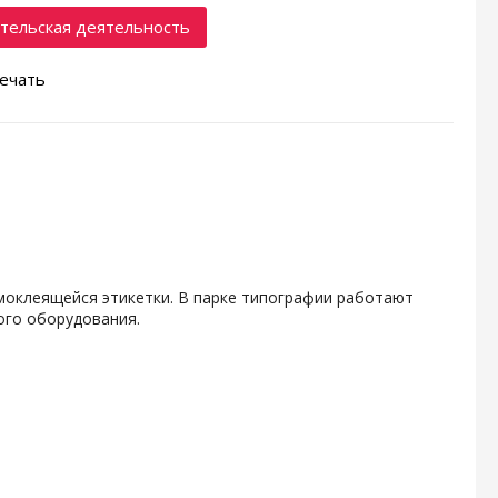
тельская деятельность
ечать
амоклеящейся этикетки. В парке типографии работают
ого оборудования.