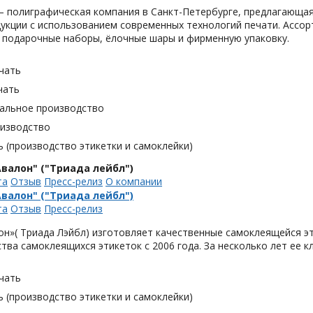
 полиграфическая компания в Санкт-Петербурге, предлагающая
укции с использованием современных технологий печати. Ассор
 подарочные наборы, ёлочные шары и фирменную упаковку.
чать
чать
альное производство
оизводство
 (производство этикетки и самоклейки)
валон" ("Триада лейбл")
та
Отзыв
Пресс-релиз
О компании
валон" ("Триада лейбл")
та
Отзыв
Пресс-релиз
н»( Триада Лэйбл) изготовляет качественные самоклеящейся эт
тва самоклеящихся этикеток с 2006 года. За несколько лет ее 
чать
 (производство этикетки и самоклейки)