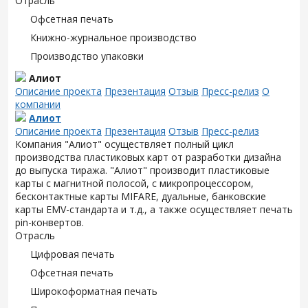
Отрасль
Офсетная печать
Книжно-журнальное производство
Производство упаковки
Алиот
Описание проекта
Презентация
Отзыв
Пресс-релиз
О
компании
Алиот
Описание проекта
Презентация
Отзыв
Пресс-релиз
Компания "Алиот" осуществляет полный цикл
производства пластиковых карт от разработки дизайна
до выпуска тиража. "Алиот" производит пластиковые
карты с магнитной полосой, с микропроцессором,
бесконтактные карты MIFARE, дуальные, банковские
карты EMV-стандарта и т.д., а также осуществляет печать
pin-конвертов.
Отрасль
Цифровая печать
Офсетная печать
Широкоформатная печать