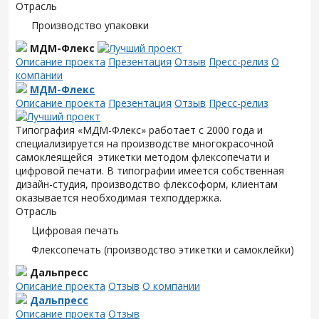
Отрасль
Производство упаковки
МДМ-Флекс
Описание проекта
Презентация
Отзыв
Пресс-релиз
О
компании
МДМ-Флекс
Описание проекта
Презентация
Отзыв
Пресс-релиз
Типография «МДМ-Флекс» работает с 2000 года и
специализируется на производстве многокрасочной
самоклеящейся этикетки методом флексопечати и
цифровой печати. В типографии имеется собственная
дизайн-студия, производство флексоформ, клиентам
оказывается необходимая техподдержка.
Отрасль
Цифровая печать
Флексопечать (производство этикетки и самоклейки)
Дальпресс
Описание проекта
Отзыв
О компании
Дальпресс
Описание проекта
Отзыв