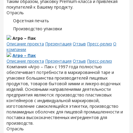
таким образом, упаковку Premium-класса и привлекая
покупателей к Вашему продукту.
Отрасль
Офсетная печать
Производство упаковки
Агро – Пак
Описание проекта
Презентация
Отзыв
Пресс-релиз
О
компании
Агро – Пак
Описание проекта
Презентация
Отзыв
Пресс-релиз
Компания «Агро – Пак» с 1997 года полностью
обеспечивает потребности в маркированной таре и
упаковке большинства производителей пищевых
продуктов, товаров бытовой химии и ликеро-водочных
изделий. Основными направлениями деятельности
предприятия являются: производство пластиковых
контейнеров с индивидуальной маркировкой,
изготовление самоклеящейся этикетки, производство
полиамидных оболочек для пищевой промышленности и
поставка высококачественных ингредиентов для
производств.
Отрасль