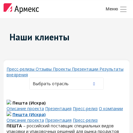
Наши клиенты
Пресс-релизы
Отзывы
Проекты
Презентации
Результаты
внедрения
Выбрать отрасль
Пешта (Искра)
Описание проекта
Презентация
Пресс-релиз
О компании
Пешта (Искра)
Описание проекта
Презентация
Пресс-релиз
ПЕШТА
– российский поставщик специальных видов
упаковки и упаковочных решений для рынка продуктов