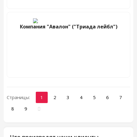
Компания "Авалон" ("Триада лейбл")
Страницы:
1
2
3
4
5
6
7
8
9