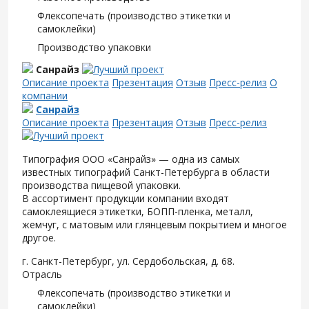
Флексопечать (производство этикетки и
самоклейки)
Производство упаковки
Санрайз
Описание проекта
Презентация
Отзыв
Пресс-релиз
О
компании
Санрайз
Описание проекта
Презентация
Отзыв
Пресс-релиз
Типография ООО «Санрайз» — одна из самых
известных типографий Санкт-Петербурга в области
производства пищевой упаковки.
В ассортимент продукции компании входят
самоклеящиеся этикетки, БОПП-пленка, металл,
жемчуг, с матовым или глянцевым покрытием и многое
другое.
г. Санкт-Петербург, ул. Сердобольская, д. 68.
Отрасль
Флексопечать (производство этикетки и
самоклейки)