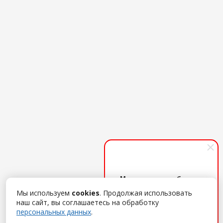
Менеджер по работе с
клиентами
Мы используем
cookies
. Продолжая использовать
Поможем с выбором ПО,
наш сайт, вы соглашаетесь на обработку
дадим удаленный демо-
персональных данных
.
доступ, расскажем об