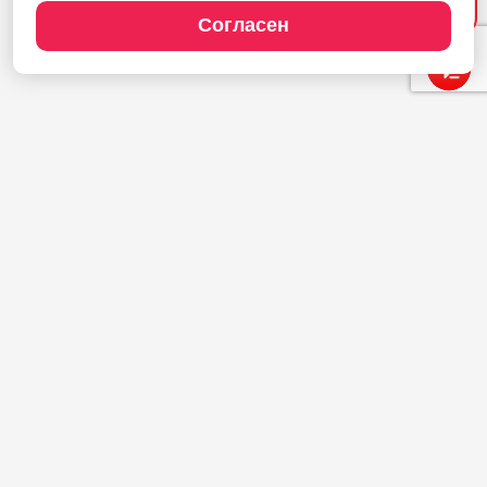
услугах. Обращайтесь!
Согласен
Продукты
1С:Полиграфия
1С:Издательство
1С:Фотоуслуги
Сайт типографии
Демодоступ