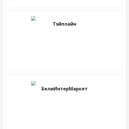
Тэйплайн
БелиИнтерМаркет