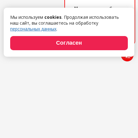
Менеджер по работе с
клиентами
Мы используем
cookies
. Продолжая использовать
Поможем с выбором ПО,
наш сайт, вы соглашаетесь на обработку
дадим удаленный демо-
персональных данных
.
доступ, расскажем об
услугах. Обращайтесь!
Согласен
Продукты