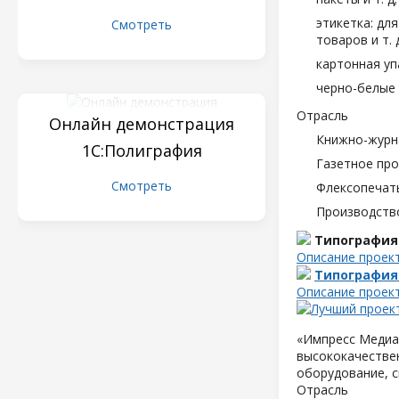
этикетка: дл
Смотреть
товаров и т. д
картонная уп
черно-белые 
Отрасль
Онлайн демонстрация
Книжно-журн
1С:Полиграфия
Газетное пр
Смотреть
Флексопечать
Производств
Типография
Описание проек
Типография
Описание проек
«Импресс Медиа»
высококачествен
оборудование, с
Отрасль