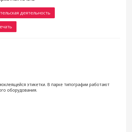
тельская деятельность
ечать
амоклеящейся этикетки. В парке типографии работают
ого оборудования.