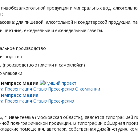
я пивобезалкогольной продукции и минеральных вод, алкогольн
.;
аковка: для пищевой, алкогольной и кондитерской продукции, п
и цветные, ежедневные и еженедельные газеты.
альное производство
оизводство
 (производство этикетки и самоклейки)
о упаковки
 Импресс Медиа
та
Презентация
Отзыв
Пресс-релиз
О компании
 Импресс Медиа
та
Презентация
Отзыв
Пресс-релиз
, г. Ивантеевка (Московская область), является типографией п
ной полиграфической продукции. В типографии обширная произ
кладские помещения, автопарк, собственная дизайн-студия, ком