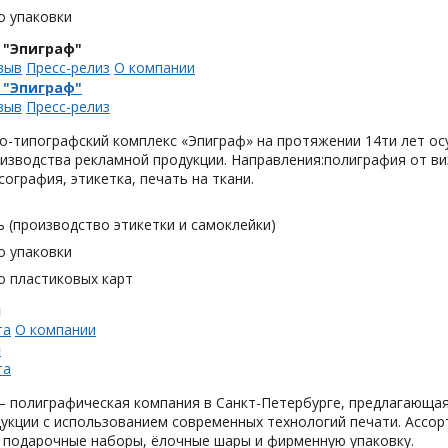
о упаковки
 "Эпиграф"
зыв
Пресс-релиз
О компании
 "Эпиграф"
зыв
Пресс-релиз
о-типографский комплекс «Эпиграф» на протяжении 14ти лет ос
изводства рекламной продукции. Направления:полиграфия от виз
сография, этикетка, печать на ткани.
 (производство этикетки и самоклейки)
о упаковки
о пластиковых карт
н
та
О компании
н
та
 полиграфическая компания в Санкт-Петербурге, предлагающая
укции с использованием современных технологий печати. Ассор
 подарочные наборы, ёлочные шары и фирменную упаковку.