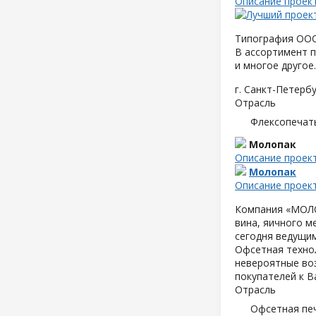
Описание проек
Типография ООО 
В ассортимент п
и многое другое.
г. Санкт-Петербу
Отрасль
Флексопечать
Молопак
Описание проек
Молопак
Описание проек
Компания «МОЛОП
вина, яичного м
сегодня ведущим
Офсетная техно
невероятные воз
покупателей к В
Отрасль
Офсетная пе