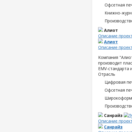
Офсетная пе
Книжно-журн
Производств
Алиот
Описание проек
Алиот
Описание проек
Компания "Алиот
производит плас
EMV-стандарта и
Отрасль
Цифровая пе
Офсетная пе
Широкоформа
Производств
Санрайз
Описание проек
Санрайз