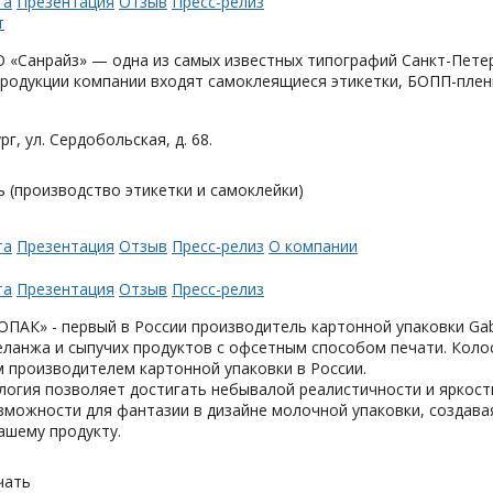
та
Презентация
Отзыв
Пресс-релиз
«Санрайз» — одна из самых известных типографий Санкт-Петер
родукции компании входят самоклеящиеся этикетки, БОПП-плен
рг, ул. Сердобольская, д. 68.
 (производство этикетки и самоклейки)
та
Презентация
Отзыв
Пресс-релиз
О компании
та
Презентация
Отзыв
Пресс-релиз
АК» - первый в России производитель картонной упаковки Gabl
еланжа и сыпучих продуктов с офсетным способом печати. Коло
 производителем картонной упаковки в России.
логия позволяет достигать небывалой реалистичности и яркост
можности для фантазии в дизайне молочной упаковки, создавая
ашему продукту.
чать