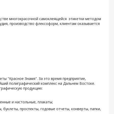
одстве многокрасочной самоклеящейся этикетки методом
тудия, производство флексоформ, клиентам оказывается
зеты "Красное Знамя". За это время предприятие,
ейший полиграфический комплекс на Дальнем Востоке.
графическую продукцию:
енные и настольные, плакаты;
, буклеты, проспекты, годовые отчеты, конверты, папки,