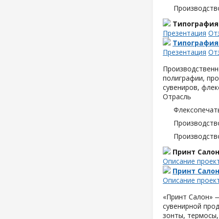
Производств
Типография
Презентация
От
Типография
Презентация
От
Производственн
полиграфии, про
сувениров, флек
Отрасль
Флексопечать
Производств
Производств
Принт Сало
Описание проек
Принт Сало
Описание проек
«Принт Салон» —
сувенирной прод
зонты, термосы,