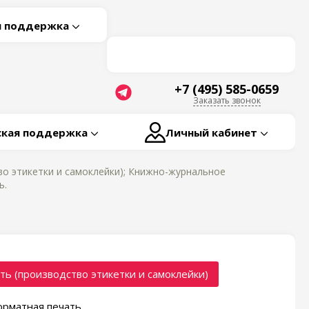
я поддержка
+7 (495) 585-0659
Заказать звонок
ская поддержка
Личный кабинет
во этикетки и самоклейки); Книжно-журнальное
ь.
ть (производство этикетки и самоклейки)
рматная печать