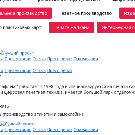
альное производство
Газетное производство
Изда
 пластиковых карт
Печать на ткани
Интерьерная п
та
Презентация
Отзыв
Пресс-релиз
О компании
та
Презентация
Отзыв
Пресс-релиз
афлекс" работает с 1998 года и специализируется на печати с
и цифровая печатная техника, имеется большой парк отделочн
чать
 (производство этикетки и самоклейки)
та
Презентация
Отзыв
Пресс-релиз
О компании