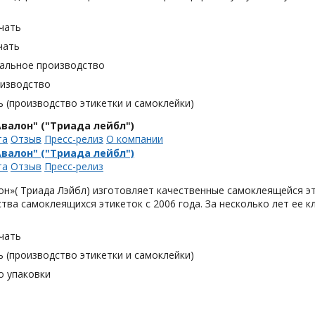
чать
чать
альное производство
оизводство
 (производство этикетки и самоклейки)
валон" ("Триада лейбл")
та
Отзыв
Пресс-релиз
О компании
валон" ("Триада лейбл")
та
Отзыв
Пресс-релиз
н»( Триада Лэйбл) изготовляет качественные самоклеящейся эт
тва самоклеящихся этикеток с 2006 года. За несколько лет ее 
чать
 (производство этикетки и самоклейки)
о упаковки