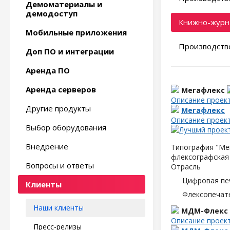
Демоматериалы и
демодоступ
Книжно-журн
Мобильные приложения
Производство
Доп ПО и интеграции
Аренда ПО
Аренда серверов
Мегафлекс
Описание проек
Другие продукты
Мегафлекс
Описание проек
Выбор оборудования
Внедрение
Типография "Мег
флексографская 
Вопросы и ответы
Отрасль
Цифровая пе
Клиенты
Флексопечать
Наши клиенты
МДМ-Флекс
Описание проек
Пресс-релизы