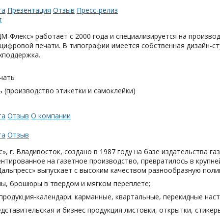
та
Презентация
Отзыв
Пресс-релиз
М-Флекс» работает с 2000 года и специализируется на произв
цифровой печати. В типографии имеется собственная дизайн-с
хподдержка.
чать
 (производство этикетки и самоклейки)
та
Отзыв
О компании
та
Отзыв
», г. Владивосток, создано в 1987 году на базе издательства га
нтированное на газетное производство, превратилось в крупн
Дальпресс» выпускает с высоким качеством разнообразную поли
лы, брошюры в твердом и мягком переплете;
продукция-календари: карманные, квартальные, перекидные наст
дставительская и бизнес продукция листовки, открытки, стикеры