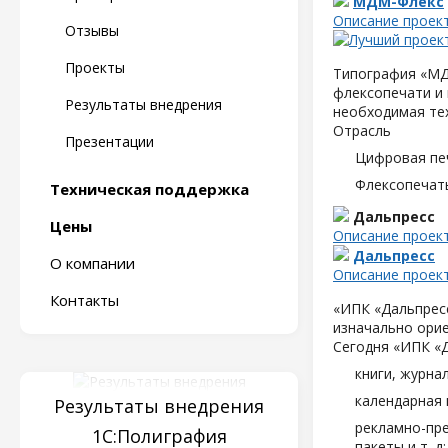
МДМ-Флекс
Описание проек
Отзывы
Проекты
Типография «МД
флексопечати и 
Результаты внедрения
необходимая те
Отрасль
Презентации
Цифровая пе
Флексопечать
Техническая поддержка
Дальпресс
Цены
Описание проек
Дальпресс
О компании
Описание проек
Контакты
«ИПК «Дальпресс
изначально орие
Сегодня «ИПК «
книги, журна
календарная 
Результаты внедрения
рекламно-пре
1С:Полиграфия
пакеты и т. д;