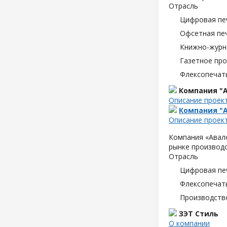
Отрасль
Цифровая пе
Офсетная пе
Книжно-журн
Газетное пр
Флексопечать
Компания "А
Описание проек
Компания "А
Описание проек
Компания «Авало
рынке производс
Отрасль
Цифровая пе
Флексопечать
Производств
ЗЭТ Стиль
О компании