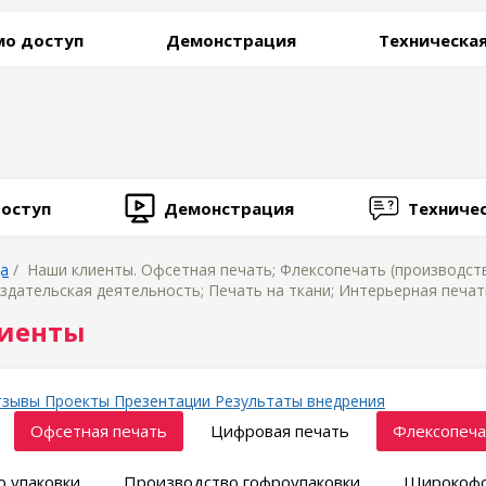
о доступ
Демонстрация
Техническа
оступ
Демонстрация
Техниче
ца
/ Наши клиенты. Офсетная печать; Флексопечать (производст
здательская деятельность; Печать на ткани; Интерьерная печат
иенты
тзывы
Проекты
Презентации
Результаты внедрения
Офсетная печать
Цифровая печать
Флексопеча
 упаковки
Производство гофроупаковки
Широкофо