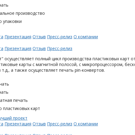
чать
альное производство
о упаковки
та
Презентация
Отзыв
Пресс-релиз
О компании
та
Презентация
Отзыв
Пресс-релиз
" осуществляет полный цикл производства пластиковых карт от
тиковые карты с магнитной полосой, с микропроцессором, беск
 т.д., а также осуществляет печать pin-конвертов.
чать
чать
тная печать
о пластиковых карт
та
Презентация
Отзыв
Пресс-релиз
О компании