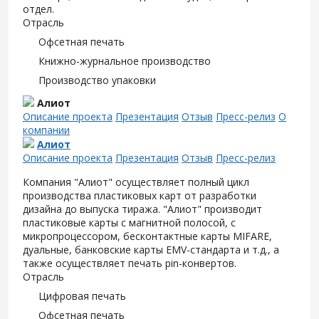
отдел.
Отрасль
Офсетная печать
Книжно-журнальное производство
Производство упаковки
Алиот
Описание проекта
Презентация
Отзыв
Пресс-релиз
О
компании
Алиот
Описание проекта
Презентация
Отзыв
Пресс-релиз
Компания "Алиот" осуществляет полный цикл
производства пластиковых карт от разработки
дизайна до выпуска тиража. "Алиот" производит
пластиковые карты с магнитной полосой, с
микропроцессором, бесконтактные карты MIFARE,
дуальные, банковские карты EMV-стандарта и т.д., а
также осуществляет печать pin-конвертов.
Отрасль
Цифровая печать
Офсетная печать