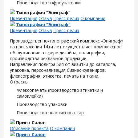
Производство гофроупаковки
Типография "Эпиграф"
Презентация
Отзыв
Пресс-релиз
О компании
Типография "Эпиграф"
Презентация
Отзыв
Пресс-релиз
Производственно-типографский комплекс «Эпиграф»
на протяжении 14ти лет осуществляет комплексное
обслуживание в сфере дизайна, полиграфии,
производства рекламной продукции.
Направления:полиграфия от визитки до каталога,
упаковка, персонализация бизнес-сувениров,
флексография, этикетка, печать на ткани.
Отрасль
Флексопечать (производство этикетки и
самоклейки)
Производство упаковки
Производство пластиковых карт
Принт Салон
Описание проекта
О компании
Принт Салон