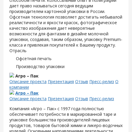
способом печати. Колоссальный опыт в полиграфии
дает право называться сегодня ведущим
производителем картонной упаковки в России.
Офсетная технология позволяет достигать небывалой
реалистичности и яркости красок, фотографическое
качество изображения дает невероятные
возможности для фантазии в дизайне молочной
упаковки, создавая, таким образом, упаковку Premium-
класса и привлекая покупателей к Вашему продукту.
Отрасль
Офсетная печать
Производство упаковки
Агро – Пак
Описание проекта
Презентация
Отзыв
Пресс-релиз
О
компании
Агро – Пак
Описание проекта
Презентация
Отзыв
Пресс-релиз
Компания «Агро – Пак» с 1997 года полностью
обеспечивает потребности в маркированной таре и
упаковке большинства производителей пищевых
продуктов, товаров бытовой химии и ликеро-водочных
изделий. Основными направлениями деятельности