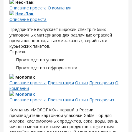
Нео-Пак
Описание проекта
О компании
Нео-Пак
Описание проекта
Предприятие выпускает широкий спектр гибких
упаковочных материалов для различных отраслей
промышленности, а также заказных, серийных и
курьерских пакетов.
Отрасль
Производство упаковки
Производство гофроупаковки
Молопак
Описание проекта
Презентация
Отзыв
Пресс-релиз
О
компании
Молопак
Описание проекта
Презентация
Отзыв
Пресс-релиз
Компания «МОЛОПАК» - первый в России
производитель картонной упаковки Gable Top для
молока, кисломолочных продуктов, сока, воды, вина,
яичного меланжа и сыпучих продуктов с офсетным