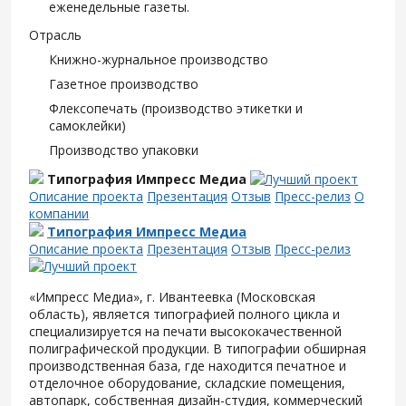
еженедельные газеты.
Отрасль
Книжно-журнальное производство
Газетное производство
Флексопечать (производство этикетки и
самоклейки)
Производство упаковки
Типография Импресс Медиа
Описание проекта
Презентация
Отзыв
Пресс-релиз
О
компании
Типография Импресс Медиа
Описание проекта
Презентация
Отзыв
Пресс-релиз
«Импресс Медиа», г. Ивантеевка (Московская
область), является типографией полного цикла и
специализируется на печати высококачественной
полиграфической продукции. В типографии обширная
производственная база, где находится печатное и
отделочное оборудование, складские помещения,
автопарк, собственная дизайн-студия, коммерческий