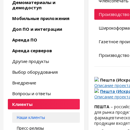
Флексопечать 
Демоматериалы и
демодоступ
Производство 
Мобильные приложения
Широкоформат
Доп ПО и интеграции
Аренда ПО
Газетное прои
Аренда серверов
Производство 
Другие продукты
Выбор оборудования
Пешта (Искр
Внедрение
Описание проект
Пешта (Искр
Вопросы и ответы
Описание проект
Клиенты
ПЕШТА
– российс
для рынка продук
Наши клиенты
фармацевтическо
продукции входят
Пресс-релизы