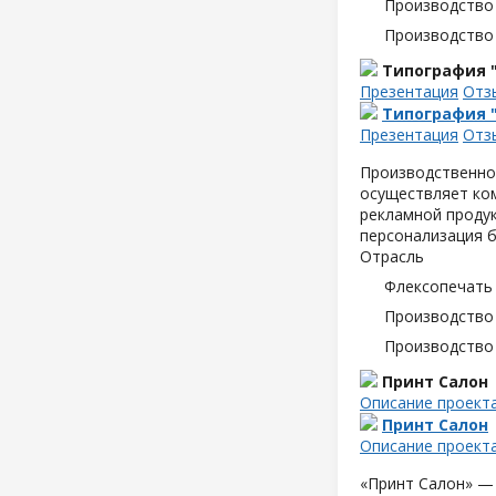
Производство
Производство
Типография 
Презентация
Отз
Типография 
Презентация
Отз
Производственно
осуществляет ком
рекламной продук
персонализация б
Отрасль
Флексопечать 
Производство
Производство
Принт Салон
Описание проект
Принт Салон
Описание проект
«Принт Салон» —