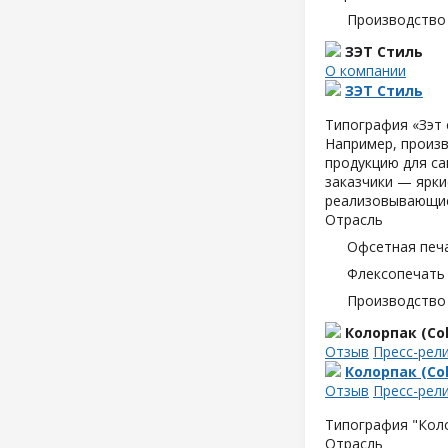
Производство
ЗЭТ Стиль
О компании
ЗЭТ Стиль
Типография «Зэт 
Например, произв
продукцию для са
заказчики — ярки
реализовывающие
Отрасль
Офсетная печ
Флексопечать 
Производство
Колорпак (Col
Отзыв
Пресс-рел
Колорпак (Col
Отзыв
Пресс-рел
Типография "Коло
Отрасль