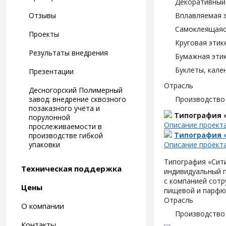
Декоративный 
Отзывы
Вплавляемая э
Самоклеящаяся
Проекты
Круговая этик
Результаты внедрения
Бумажная этик
Буклеты, кале
Презентации
Отрасль
Десногорский Полимерный
завод: внедрение сквозного
Производство
позаказного учёта и
Типография 
порулонной
Описание проект
прослеживаемости в
Типография 
производстве гибкой
упаковки
Описание проект
Типография «Сити
Техническая поддержка
индивидуальный п
с компанией сот
Цены
пищевой и парфю
Отрасль
О компании
Производство
Контакты