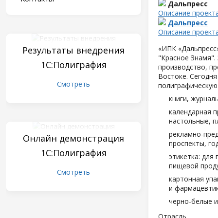
Дальпресс
Описание проект
Дальпресс
Описание проект
«ИПК «Дальпресс»
Результаты внедрения
"Красное Знамя".
1С:Полиграфия
производство, пр
Востоке. Сегодня
Смотреть
полиграфическую
книги, журнал
календарная п
настольные, п
рекламно-пред
Онлайн демонстрация
проспекты, год
1С:Полиграфия
этикетка: для
пищевой проду
Смотреть
картонная упа
и фармацевтик
черно-белые и
Отрасль