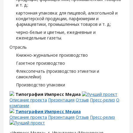
и т. д.;
картонная упаковка: для пищевой, алкогольной и
кондитерской продукции, парфюмерии и
фармацевтики, промышленных товаров и т. д.;
черно-белые и цветные, ежедневные и
еженедельные газеты.
Отрасль
Книжно-журнальное производство
Газетное производство
Флексопечать (производство этикетки и
самоклейки)
Производство упаковки
Типография Импресс Медиа
Описание проекта
Презентация
Отзыв
Пресс-релиз
О
компании
Типография Импресс Медиа
Описание проекта
Презентация
Отзыв
Пресс-релиз
«Импресс Медиа», г. Ивантеевка (Московская