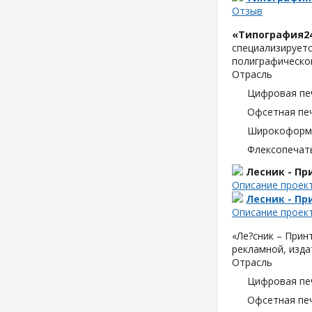
Отзыв
«Типография2
специализируетс
полиграфической
Отрасль
Цифровая пе
Офсетная пе
Широкоформа
Флексопечать
Лесник - Пр
Описание проек
Лесник - Пр
Описание проек
«Ле?сник – Прин
рекламной, изда
Отрасль
Цифровая пе
Офсетная пе