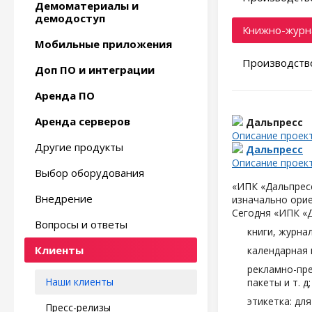
Демоматериалы и
демодоступ
Книжно-журн
Мобильные приложения
Производство
Доп ПО и интеграции
Аренда ПО
Аренда серверов
Дальпресс
Описание проек
Другие продукты
Дальпресс
Описание проек
Выбор оборудования
«ИПК «Дальпресс
Внедрение
изначально орие
Сегодня «ИПК «
Вопросы и ответы
книги, журна
Клиенты
календарная 
рекламно-пре
Наши клиенты
пакеты и т. д;
этикетка: дл
Пресс-релизы