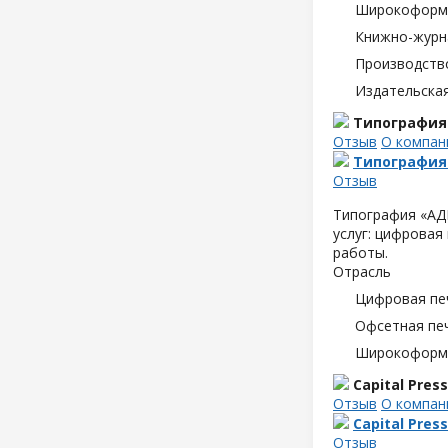
Широкоформа
Книжно-журн
Производств
Издательска
Типография
Отзыв
О компан
Типография
Отзыв
Типография «АДМ
услуг: цифровая
работы.
Отрасль
Цифровая пе
Офсетная пе
Широкоформа
Capital Press
Отзыв
О компан
Capital Press
Отзыв