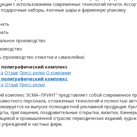
укции с использованием современных технологий печати. Ассор
 подарочные наборы, ёлочные шары и фирменную упаковку.
чать
чать
альное производство
оизводство
 (производство этикетки и самоклейки)
, полиграфический комплекс
та
Отзыв
Пресс-релиз
О компании
, полиграфический комплекс
та
Отзыв
Пресс-релиз
ий комплекс ЭСМА–ПРИНТ" представляет собой современное пре
грамотного персонала, отлаженных технологий и полностью ав
лизируется на выпуске полноцветной рекламной продукции: букл
рты, приглашения, поздравительные открытки, визитки, баннер
ищевой и промышленной отрасли; периодических изданий; худож
 учреждений и частных фирм.