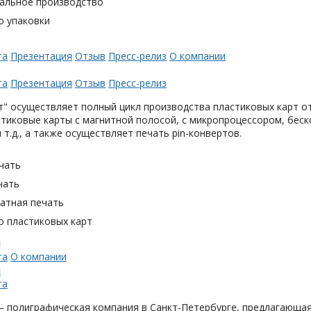
альное производство
о упаковки
та
Презентация
Отзыв
Пресс-релиз
О компании
та
Презентация
Отзыв
Пресс-релиз
" осуществляет полный цикл производства пластиковых карт от
тиковые карты с магнитной полосой, с микропроцессором, беск
 т.д., а также осуществляет печать pin-конвертов.
чать
чать
тная печать
о пластиковых карт
н
та
О компании
н
та
 полиграфическая компания в Санкт-Петербурге, предлагающая