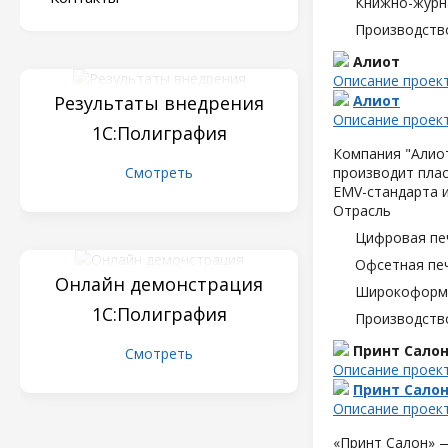
Книжно-журн
Производств
Алиот
Описание проек
Результаты внедрения
Алиот
Описание проек
1С:Полиграфия
Компания "Алиот
Смотреть
производит плас
EMV-стандарта и
Отрасль
Цифровая пе
Офсетная пе
Онлайн демонстрация
Широкоформа
1С:Полиграфия
Производств
Принт Сало
Смотреть
Описание проек
Принт Сало
Описание проек
«Принт Салон» —