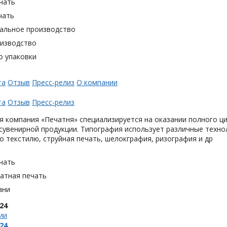
чать
чать
альное производство
оизводство
о упаковки
та
Отзыв
Пресс-релиз
О компании
та
Отзыв
Пресс-релиз
 компания «Печатня» специализируется на оказании полного ци
увенирной продукции. Типография использует различные техно
о текстилю, струйная печать, шелокграфия, ризография и др
чать
тная печать
ани
24
ии
24