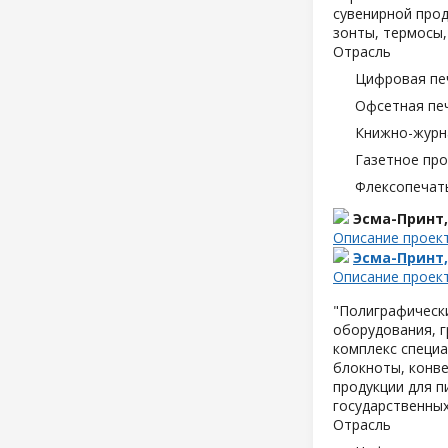
сувенирной прод
зонты, термосы,
Отрасль
Цифровая пе
Офсетная пе
Книжно-журн
Газетное пр
Флексопечать
Эсма-Принт
Описание проек
Эсма-Принт
Описание проек
"Полиграфическ
оборудования, 
комплекс специа
блокноты, конве
продукции для п
государственных
Отрасль