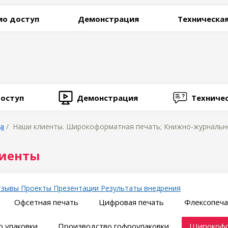
о доступ
Демонстрация
Техническа
оступ
Демонстрация
Техниче
ца
/ Наши клиенты. Широкоформатная печать; Книжно-журнально
иенты
тзывы
Проекты
Презентации
Результаты внедрения
Офсетная печать
Цифровая печать
Флексопеча
 упаковки
Производство гофроупаковки
Широкофо