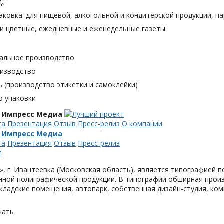
.;
аковка: для пищевой, алкогольной и кондитерской продукции, п
и цветные, ежедневные и еженедельные газеты.
альное производство
оизводство
 (производство этикетки и самоклейки)
о упаковки
 Импресс Медиа
та
Презентация
Отзыв
Пресс-релиз
О компании
 Импресс Медиа
та
Презентация
Отзыв
Пресс-релиз
, г. Ивантеевка (Московская область), является типографией п
ной полиграфической продукции. В типографии обширная произ
кладские помещения, автопарк, собственная дизайн-студия, ком
чать