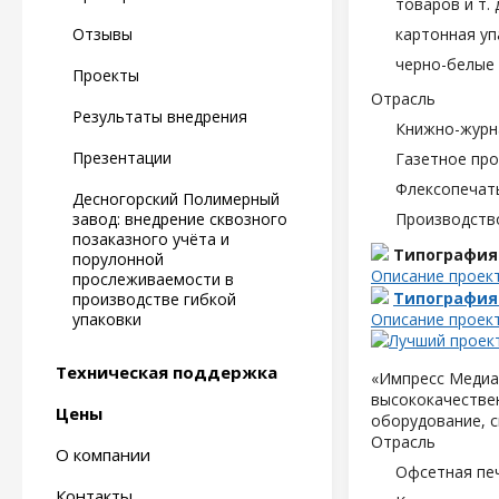
товаров и т. д
Отзывы
картонная уп
черно-белые 
Проекты
Отрасль
Результаты внедрения
Книжно-журн
Презентации
Газетное пр
Флексопечать
Десногорский Полимерный
завод: внедрение сквозного
Производств
позаказного учёта и
Типография
порулонной
Описание проек
прослеживаемости в
Типография
производстве гибкой
упаковки
Описание проек
Техническая поддержка
«Импресс Медиа»
высококачествен
Цены
оборудование, с
Отрасль
О компании
Офсетная пе
Контакты