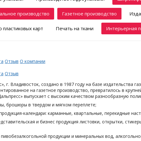
альное производство
Газетное производство
Изда
 пластиковых карт
Печать на ткани
Интерьерная п
та
Отзыв
О компании
та
Отзыв
», г. Владивосток, создано в 1987 году на базе издательства га
нтированное на газетное производство, превратилось в крупн
Дальпресс» выпускает с высоким качеством разнообразную поли
лы, брошюры в твердом и мягком переплете;
продукция-календари: карманные, квартальные, перекидные наст
дставительская и бизнес продукция листовки, открытки, стикеры
я пивобезалкогольной продукции и минеральных вод, алкогольн