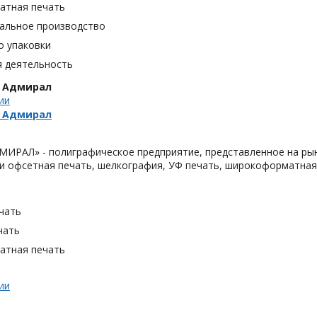
тная печать
альное производство
о упаковки
я деятельность
 Адмирал
ии
 Адмирал
ИРАЛ» - полиграфическое предприятие, представленное на рын
 и офсетная печать, шелкография, УФ печать, широкоформатная 
чать
чать
тная печать
ии