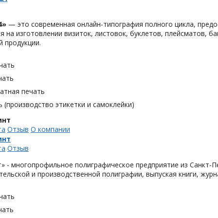
4»
— это современная онлайн-типография полного цикла, предо
я на изготовлении визиток, листовок, буклетов, плейсматов, бан
 продукции.
чать
чать
тная печать
 (производство этикетки и самоклейки)
инт
та
Отзыв
О компании
инт
та
Отзыв
т» - многопрофильное полиграфическое предприятие из Санкт-П
тельской и производственной полиграфии, выпуская книги, журна
чать
чать