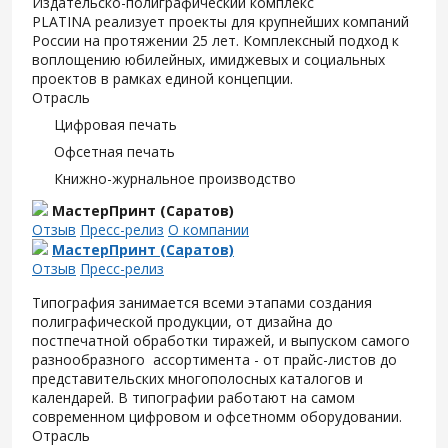
Издательско-полиграфический комплекс
PLATINA реализует проекты для крупнейших компаний
России на протяжении 25 лет. Комплексный подход к
воплощению юбилейных, имиджевых и социальных
проектов в рамках единой концепции.
Отрасль
Цифровая печать
Офсетная печать
Книжно-журнальное производство
МастерПринт (Саратов)
Отзыв
Пресс-релиз
О компании
МастерПринт (Саратов)
Отзыв
Пресс-релиз
Типография занимается всеми этапами создания
полиграфической продукции, от дизайна до
постпечатной обработки тиражей, и выпуском самого
разнообразного ассортимента - от прайс-листов до
представительских многополосных каталогов и
календарей. В типографии работают на самом
современном цифровом и офсетномм оборудовании.
Отрасль