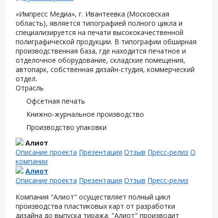
«Импресс Медиа», г. Ивантеевка (Московская
область), является типографией полного цикла и
специализируется на печати высококачественной
полиграфической продукции. В типографии обширная
производственная база, где находится печатное и
отделочное оборудование, складские помещения,
автопарк, собственная дизайн-студия, коммерческий
отдел.
Отрасль
Офсетная печать
Книжно-журнальное производство
Производство упаковки
Алиот
Описание проекта
Презентация
Отзыв
Пресс-релиз
О
компании
Алиот
Описание проекта
Презентация
Отзыв
Пресс-релиз
Компания "Алиот" осуществляет полный цикл
производства пластиковых карт от разработки
дизайна до выпуска тиража. "Алиот" производит