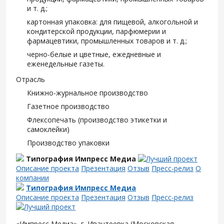
и т. д.;
картонная упаковка: для пищевой, алкогольной и
кондитерской продукции, парфюмерии и
фармацевтики, промышленных товаров и т. д.;
черно-белые и цветные, ежедневные и
еженедельные газеты.
Отрасль
Книжно-журнальное производство
Газетное производство
Флексопечать (производство этикетки и
самоклейки)
Производство упаковки
Типография Импресс Медиа
Описание проекта
Презентация
Отзыв
Пресс-релиз
О
компании
Типография Импресс Медиа
Описание проекта
Презентация
Отзыв
Пресс-релиз
«Импресс Медиа», г. Ивантеевка (Московская