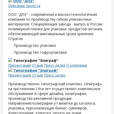
ООО "ДПЗ"
Описание проекта
ООО "ДПЗ" - современная и высокотехнологичная
компания по производству гибких упаковочных
материалов. Специализация завода - выпуск в России
полимерной плёнки для упаковки продуктов питания,
обеспечивающей максимальные сроки хранения.
Отрасль
Производство упаковки
Производство гофроупаковки
Типография "Эпиграф"
Презентация
Отзыв
Пресс-релиз
О компании
Типография "Эпиграф"
Презентация
Отзыв
Пресс-релиз
Производственно-типографский комплекс «Эпиграф»
на протяжении 14ти лет осуществляет комплексное
обслуживание в сфере дизайна, полиграфии,
производства рекламной продукции.
Направления:полиграфия от визитки до каталога,
упаковка, персонализация бизнес-сувениров,
флексография, этикетка, печать на ткани.