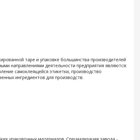
кированной таре и упаковке большинства производителей
ными направлениями деятельности предприятия являются:
вление самоклеящейся этикетки, производство
енных ингредиентов для производств.
ких упаковочных материалов. Специализация завода -