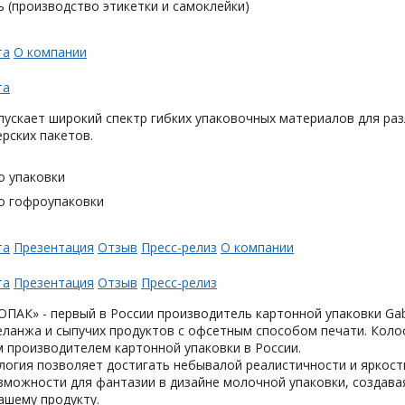
 (производство этикетки и самоклейки)
та
О компании
та
ускает широкий спектр гибких упаковочных материалов для раз
ерских пакетов.
о упаковки
о гофроупаковки
та
Презентация
Отзыв
Пресс-релиз
О компании
та
Презентация
Отзыв
Пресс-релиз
АК» - первый в России производитель картонной упаковки Gabl
еланжа и сыпучих продуктов с офсетным способом печати. Коло
 производителем картонной упаковки в России.
логия позволяет достигать небывалой реалистичности и яркост
можности для фантазии в дизайне молочной упаковки, создавая
ашему продукту.