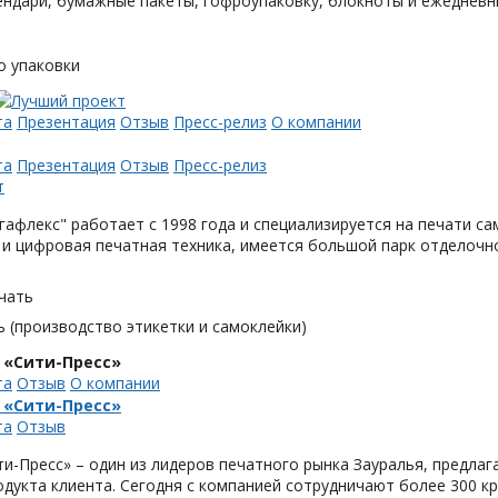
ендари, бумажные пакеты, гофроупаковку, блокноты и ежедневн
о упаковки
та
Презентация
Отзыв
Пресс-релиз
О компании
та
Презентация
Отзыв
Пресс-релиз
афлекс" работает с 1998 года и специализируется на печати с
и цифровая печатная техника, имеется большой парк отделочн
чать
 (производство этикетки и самоклейки)
 «Сити-Пресс»
та
Отзыв
О компании
 «Сити-Пресс»
та
Отзыв
и-Пресс» – один из лидеров печатного рынка Зауралья, предла
одукта клиента. Сегодня с компанией сотрудничают более 300 