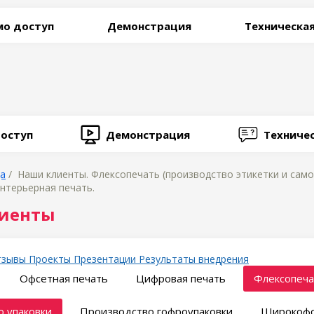
о доступ
Демонстрация
Техническа
оступ
Демонстрация
Техниче
ца
/ Наши клиенты. Флексопечать (производство этикетки и само
нтерьерная печать.
иенты
тзывы
Проекты
Презентации
Результаты внедрения
Офсетная печать
Цифровая печать
Флексопеча
 упаковки
Производство гофроупаковки
Широкофо