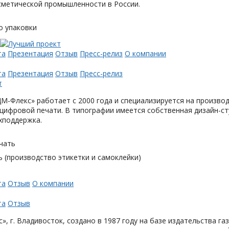
метической промышленности в России.
о упаковки
та
Презентация
Отзыв
Пресс-релиз
О компании
та
Презентация
Отзыв
Пресс-релиз
М-Флекс» работает с 2000 года и специализируется на произв
цифровой печати. В типографии имеется собственная дизайн-с
хподдержка.
чать
 (производство этикетки и самоклейки)
та
Отзыв
О компании
та
Отзыв
», г. Владивосток, создано в 1987 году на базе издательства га