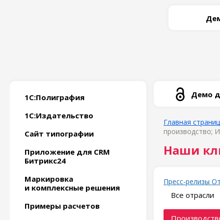
Дем
Демо д
1С:Полиграфия
1С:Издательство
Главная страни
производство; И
Сайт типографии
Наши кл
Приложение для CRM
Битрикс24
Маркировка
Пресс-релизы
О
и комплексные решения
Все отрасли
Примеры расчетов
Производство