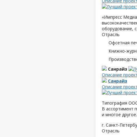
Описание проек
«Импресс Медиа»
высококачествен
оборудование, с
Отрасль
Офсетная пе
Книжно-журн
Производств
Санрайз
Описание проек
Санрайз
Описание проек
Типография ООО 
В ассортимент п
и многое другое.
г. Санкт-Петербу
Отрасль