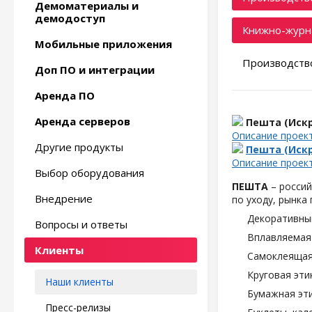
Демоматериалы и
демодоступ
Книжно-журн
Мобильные приложения
Производство
Доп ПО и интеграции
Аренда ПО
Аренда серверов
Пешта (Искр
Описание проек
Другие продукты
Пешта (Искр
Описание проек
Выбор оборудования
ПЕШТА
– россий
Внедрение
по уходу, рынка
Декоративны
Вопросы и ответы
Вплавляемая 
Клиенты
Самоклеящаяс
Круговая эти
Наши клиенты
Бумажная эти
Пресс-релизы