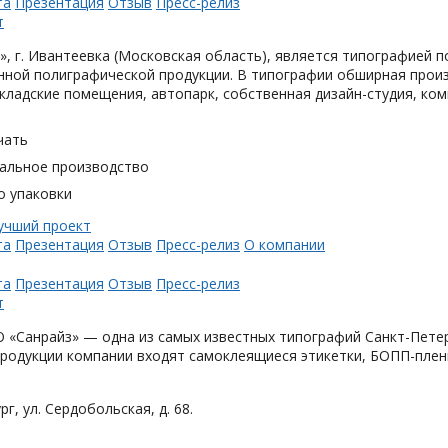
та
Презентация
Отзыв
Пресс-релиз
, г. Ивантеевка (Московская область), является типографией п
ной полиграфической продукции. В типографии обширная произ
кладские помещения, автопарк, собственная дизайн-студия, ком
чать
альное производство
о упаковки
та
Презентация
Отзыв
Пресс-релиз
О компании
та
Презентация
Отзыв
Пресс-релиз
«Санрайз» — одна из самых известных типографий Санкт-Петер
родукции компании входят самоклеящиеся этикетки, БОПП-плен
рг, ул. Сердобольская, д. 68.