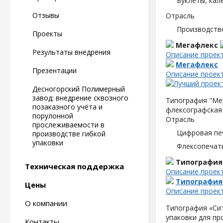
Буклеты, кал
Отзывы
Отрасль
Производств
Проекты
Мегафлекс
Результаты внедрения
Описание проек
Мегафлекс
Презентации
Описание проек
Десногорский Полимерный
завод: внедрение сквозного
Типография "Мег
позаказного учёта и
флексографская 
порулонной
Отрасль
прослеживаемости в
Цифровая пе
производстве гибкой
упаковки
Флексопечать
Типография
Техническая поддержка
Описание проек
Типография
Цены
Описание проек
О компании
Типография «Сит
упаковки для пр
Контакты