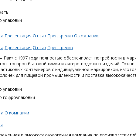
чать
о упаковки
та
Презентация
Отзыв
Пресс-релиз
О компании
та
Презентация
Отзыв
Пресс-релиз
– Пак» с 1997 года полностью обеспечивает потребности в мар
тов, товаров бытовой химии и ликеро-водочных изделий. Основ
астиковых контейнеров с индивидуальной маркировкой, изгото
олочек для пищевой промышленности и поставка высококачеств
о упаковки
о гофроупаковки
та
О компании
та
ременная и высокотехнологичная компания по производству гиб