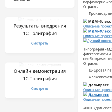
парфюмерно-кос
Отрасль
Производств
МДМ-Флекс
Результаты внедрения
Описание проек
МДМ-Флекс
1С:Полиграфия
Описание проек
Смотреть
Типография «МД
флексопечати и 
необходимая те
Отрасль
Цифровая пе
Онлайн демонстрация
Флексопечать
1С:Полиграфия
Дальпресс
Смотреть
Описание проек
Дальпресс
Описание проек
«ИПК «Дальпресс