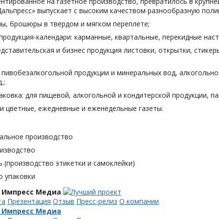
нтированное на газетное производство, превратилось в крупн
Дальпресс» выпускает с высоким качеством разнообразную поли
лы, брошюры в твердом и мягком переплете;
продукция-календари: карманные, квартальные, перекидные наст
дставительская и бизнес продукция листовки, открытки, стикеры
я пивобезалкогольной продукции и минеральных вод, алкогольн
.;
аковка: для пищевой, алкогольной и кондитерской продукции, п
и цветные, ежедневные и еженедельные газеты.
альное производство
оизводство
 (производство этикетки и самоклейки)
о упаковки
 Импресс Медиа
та
Презентация
Отзыв
Пресс-релиз
О компании
 Импресс Медиа