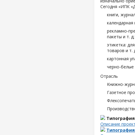
изначально орие
Сегодня «ИПК «
книги, журна
календарная 
рекламно-пре
пакеты и т. д;
этикетка: дл
товаров и т. д
картонная уп
черно-белые 
Отрасль
Книжно-журн
Газетное пр
Флексопечать
Производств
Типография
Описание проек
Типография