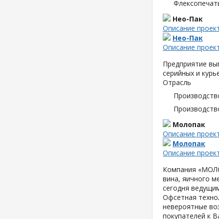
Флексопечать
Нео-Пак
Описание проек
Нео-Пак
Описание проек
Предприятие вып
серийных и курь
Отрасль
Производств
Производств
Молопак
Описание проек
Молопак
Описание проек
Компания «МОЛОП
вина, яичного м
сегодня ведущим
Офсетная техно
невероятные воз
покупателей к В