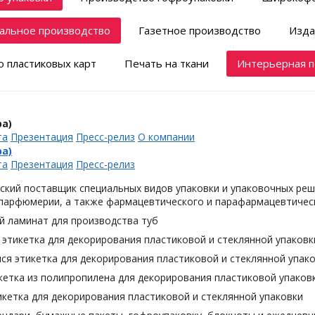
альное производство
Газетное производство
Изда
 пластиковых карт
Печать на ткани
Интерьерная п
а)
та
Презентация
Пресс-релиз
О компании
а)
та
Презентация
Пресс-релиз
ский поставщик специальных видов упаковки и упаковочных реш
 парфюмерии, а также фармацевтического и парафармацевтическ
й ламинат для производства туб
этикетка для декорирования пластиковой и стеклянной упаковк
я этикетка для декорирования пластиковой и стеклянной упак
кетка из полипропилена для декорирования пластиковой упаков
кетка для декорирования пластиковой и стеклянной упаковки