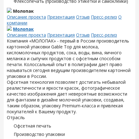
Флексопечать (производство этикетки и самоклейки)
Молопак
Описание проекта
Презентация
Отзыв
Пресс-релиз
О
компании
Молопак
Описание проекта
Презентация
Отзыв
Пресс-релиз
Компания «МОЛОПАК» - первый в России производитель
картонной упаковки Gable Top для молока,
кисломолочных продуктов, сока, воды, вина, яичного
меланжа и сыпучих продуктов с офсетным способом
печати. Колоссальный опыт в полиграфии дает право
называться сегодня ведущим производителем картонной
упаковки в России.
Офсетная технология позволяет достигать небывалой
реалистичности и яркости красок, фотографическое
качество изображения дает невероятные возможности
для фантазии в дизайне молочной упаковки, создавая,
таким образом, упаковку Premium-класса и привлекая
покупателей к Вашему продукту.
Отрасль
Офсетная печать
Производство упаковки