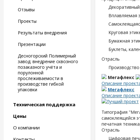
Декоративный 
Отзывы
Вплавляемая э
Проекты
Самоклеящаяся
Круговая этик
Результаты внедрения
Бумажная этик
Презентации
Буклеты, кале
Десногорский Полимерный
Отрасль
завод: внедрение сквозного
позаказного учёта и
Производство
порулонной
Мегафлекс
прослеживаемости в
Описание проект
производстве гибкой
упаковки
Мегафлекс
Описание проект
Техническая поддержка
Типография "Мега
Цены
самоклеящейся э
печатная техника
О компании
Отрасль
Цифровая печ
Контакты