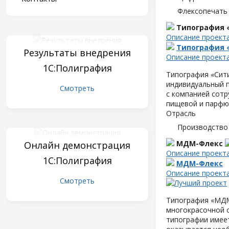
Флексопечать 
Типография 
Описание проект
Типография 
Результаты внедрения
Описание проект
1С:Полиграфия
Типография «Сити
индивидуальный п
Смотреть
с компанией сот
пищевой и парфю
Отрасль
Производство
МДМ-Флекс
Онлайн демонстрация
Описание проект
1С:Полиграфия
МДМ-Флекс
Описание проект
Смотреть
Типография «МДМ-
многокрасочной 
типографии имеет