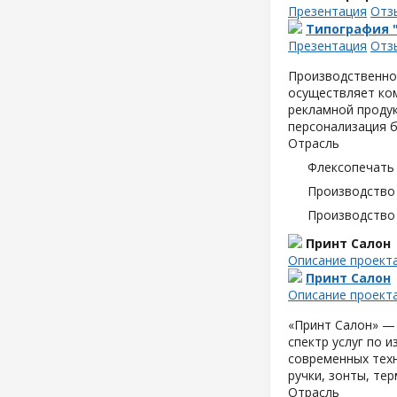
Презентация
Отз
Типография 
Презентация
Отз
Производственно
осуществляет ком
рекламной продук
персонализация б
Отрасль
Флексопечать 
Производство
Производство
Принт Салон
Описание проект
Принт Салон
Описание проект
«Принт Салон» —
спектр услуг по 
современных техн
ручки, зонты, те
Отрасль