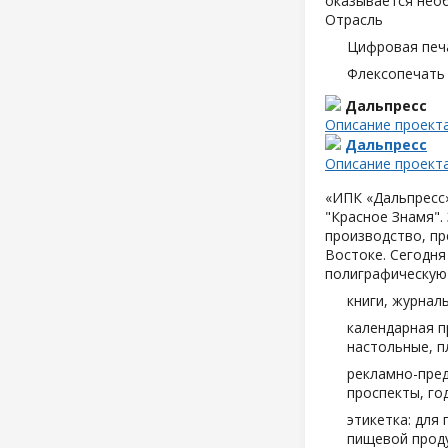
оказывается нео
Отрасль
Цифровая печ
Флексопечать 
Дальпресс
Описание проект
Дальпресс
Описание проект
«ИПК «Дальпресс»
"Красное Знамя".
производство, пр
Востоке. Сегодня
полиграфическую
книги, журнал
календарная п
настольные, п
рекламно-пред
проспекты, год
этикетка: для
пищевой проду