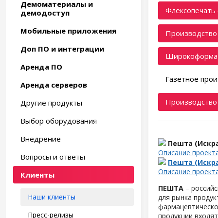
Демоматериалы и
Флексопечать 
демодоступ
Мобильные приложения
Производство 
Доп ПО и интеграции
Широкоформат
Аренда ПО
Газетное прои
Аренда серверов
Производство 
Другие продукты
Выбор оборудования
Внедрение
Пешта (Искр
Описание проект
Вопросы и ответы
Пешта (Искр
Описание проект
Клиенты
ПЕШТА
– российс
Наши клиенты
для рынка продук
фармацевтическо
Пресс-релизы
продукции входят