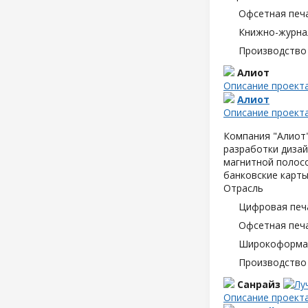
Офсетная печ
Книжно-журна
Производство
Алиот
Описание проект
Алиот
Описание проект
Компания "Алиот"
разработки дизай
магнитной полосо
банковские карты
Отрасль
Цифровая печ
Офсетная печ
Широкоформат
Производство
Санрайз
Описание проект