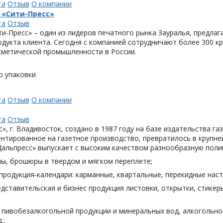
та
Отзыв
О компании
 «Сити-Пресс»
та
Отзыв
и-Пресс» – один из лидеров печатного рынка Зауралья, предла
одукта клиента. Сегодня с компанией сотрудничают более 300 
метической промышленности в России.
о упаковки
та
Отзыв
О компании
та
Отзыв
», г. Владивосток, создано в 1987 году на базе издательства га
нтированное на газетное производство, превратилось в крупн
Дальпресс» выпускает с высоким качеством разнообразную поли
лы, брошюры в твердом и мягком переплете;
продукция-календари: карманные, квартальные, перекидные наст
дставительская и бизнес продукция листовки, открытки, стикеры
я пивобезалкогольной продукции и минеральных вод, алкогольн
.;