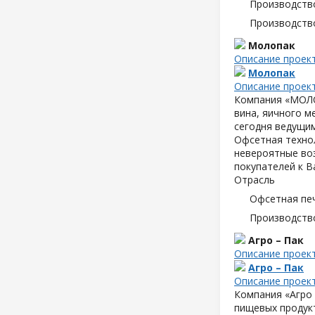
Производств
Производств
Молопак
Описание проек
Молопак
Описание проек
Компания «МОЛОП
вина, яичного м
сегодня ведущим
Офсетная техно
невероятные воз
покупателей к В
Отрасль
Офсетная пе
Производств
Агро – Пак
Описание проек
Агро – Пак
Описание проек
Компания «Агро 
пищевых продук