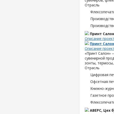
сувениров, флек
Отрасль
Флексопечать
Производств
Производств
Принт Сало
Описание проек
Принт Сало
Описание проек
«Принт Салон» —
сувенирной прод
зонты, термосы,
Отрасль
Цифровая пе
Офсетная пе
Книжно-журн
Газетное пр
Флексопечать
АВЕРС, Цех 