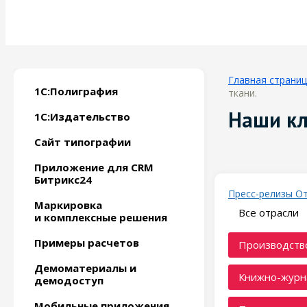
Главная страни
1С:Полиграфия
ткани.
Наши к
1С:Издательство
Сайт типографии
Приложение для CRM
Битрикс24
Пресс-релизы
О
Маркировка
Все отрасли
и комплексные решения
Примеры расчетов
Производство
Демоматериалы и
Книжно-журн
демодоступ
Мобильные приложения