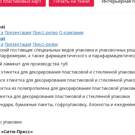
 пластиковых карт
Печать на ткани
Интерьерная п
а)
та
Презентация
Пресс-релиз
О компании
а)
та
Презентация
Пресс-релиз
ский поставщик специальных видов упаковки и упаковочных реш
 парфюмерии, а также фармацевтического и парафармацевтическ
й ламинат для производства туб
этикетка для декорирования пластиковой и стеклянной упаковк
я этикетка для декорирования пластиковой и стеклянной упак
кетка из полипропилена для декорирования пластиковой упаков
кетка для декорирования пластиковой и стеклянной упаковки
ендари, бумажные пакеты, гофроупаковку, блокноты и ежедневн
о упаковки
 «Сити-Пресс»