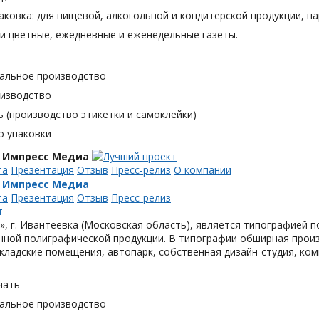
аковка: для пищевой, алкогольной и кондитерской продукции, п
и цветные, ежедневные и еженедельные газеты.
альное производство
оизводство
 (производство этикетки и самоклейки)
о упаковки
 Импресс Медиа
та
Презентация
Отзыв
Пресс-релиз
О компании
 Импресс Медиа
та
Презентация
Отзыв
Пресс-релиз
, г. Ивантеевка (Московская область), является типографией п
ной полиграфической продукции. В типографии обширная произ
кладские помещения, автопарк, собственная дизайн-студия, ком
чать
альное производство