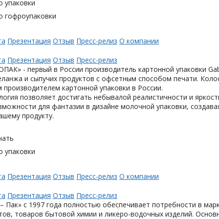
о упаковки
о гофроупаковки
та
Презентация
Отзыв
Пресс-релиз
О компании
та
Презентация
Отзыв
Пресс-релиз
АК» - первый в России производитель картонной упаковки Gabl
еланжа и сыпучих продуктов с офсетным способом печати. Коло
 производителем картонной упаковки в России.
логия позволяет достигать небывалой реалистичности и яркост
можности для фантазии в дизайне молочной упаковки, создавая
ашему продукту.
чать
о упаковки
та
Презентация
Отзыв
Пресс-релиз
О компании
та
Презентация
Отзыв
Пресс-релиз
– Пак» с 1997 года полностью обеспечивает потребности в мар
тов, товаров бытовой химии и ликеро-водочных изделий. Основ