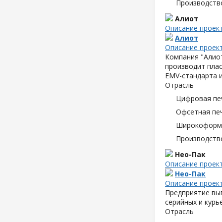
Производств
Алиот
Описание проек
Алиот
Описание проек
Компания "Алиот
производит плас
EMV-стандарта и
Отрасль
Цифровая пе
Офсетная пе
Широкоформа
Производств
Нео-Пак
Описание проек
Нео-Пак
Описание проек
Предприятие вып
серийных и курь
Отрасль