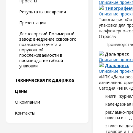
Проекты
Описание проек
Типография
Результаты внедрения
Описание проек
Типография «Сит
Презентации
упаковки для пр
парфюмерно-кос
Десногорский Полимерный
Отрасль
завод: внедрение сквозного
позаказного учёта и
Производств
порулонной
Дальпресс
прослеживаемости в
Описание проек
производстве гибкой
Дальпресс
упаковки
Описание проек
«ИПК «Дальпресс
Техническая поддержка
изначально орие
Сегодня «ИПК «
Цены
книги, журна
О компании
календарная 
рекламно-пре
Контакты
пакеты и т. д;
этикетка: дл
товаров и т. д