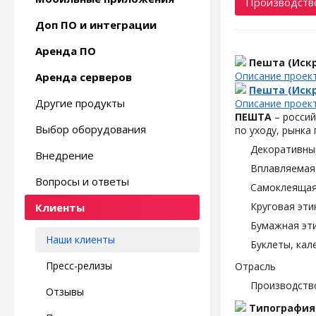
Производство
Доп ПО и интеграции
Аренда ПО
Пешта (Искр
Описание проек
Аренда серверов
Пешта (Искр
Другие продукты
Описание проек
ПЕШТА
– россий
Выбор оборудования
по уходу, рынка
Декоративны
Внедрение
Вплавляемая 
Вопросы и ответы
Самоклеящаяс
Круговая эти
Клиенты
Бумажная эти
Наши клиенты
Буклеты, кал
Пресс-релизы
Отрасль
Производств
Отзывы
Типография