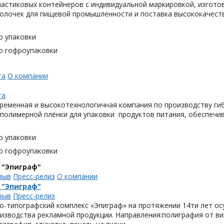
астиковых контейнеров с индивидуальной маркировкой, изгото
олочек для пищевой промышленности и поставка высококачеств
о упаковки
о гофроупаковки
та
О компании
та
ременная и высокотехнологичная компания по производству гиб
 полимерной плёнки для упаковки продуктов питания, обеспечи
о упаковки
о гофроупаковки
 "Эпиграф"
зыв
Пресс-релиз
О компании
 "Эпиграф"
зыв
Пресс-релиз
о-типографский комплекс «Эпиграф» на протяжении 14ти лет ос
изводства рекламной продукции. Направления:полиграфия от виз