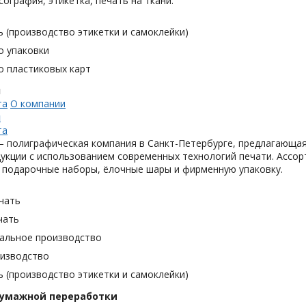
сография, этикетка, печать на ткани.
 (производство этикетки и самоклейки)
о упаковки
о пластиковых карт
н
та
О компании
н
та
 полиграфическая компания в Санкт-Петербурге, предлагающая
укции с использованием современных технологий печати. Ассор
 подарочные наборы, ёлочные шары и фирменную упаковку.
чать
чать
альное производство
оизводство
 (производство этикетки и самоклейки)
бумажной переработки