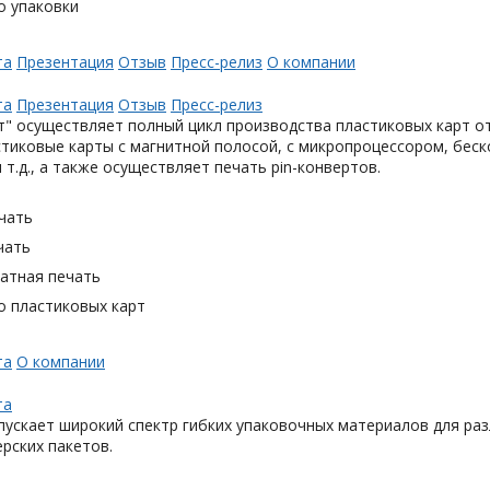
о упаковки
та
Презентация
Отзыв
Пресс-релиз
О компании
та
Презентация
Отзыв
Пресс-релиз
" осуществляет полный цикл производства пластиковых карт от
тиковые карты с магнитной полосой, с микропроцессором, беск
 т.д., а также осуществляет печать pin-конвертов.
чать
чать
тная печать
о пластиковых карт
та
О компании
та
ускает широкий спектр гибких упаковочных материалов для раз
ерских пакетов.