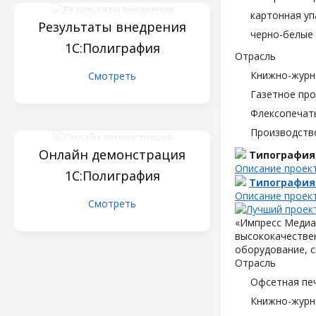
картонная уп
Результаты внедрения
черно-белые 
1С:Полиграфия
Отрасль
Книжно-журн
Смотреть
Газетное пр
Флексопечать
Производств
Онлайн демонстрация
Типография
Описание проек
1С:Полиграфия
Типография
Описание проек
Смотреть
«Импресс Медиа»
высококачествен
оборудование, с
Отрасль
Офсетная пе
Книжно-журн