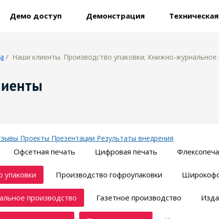
Демо доступ
Демонстрация
Техническа
ца
/ Наши клиенты. Производство упаковки; Книжно-журнальное 
лиенты
тзывы
Проекты
Презентации
Результаты внедрения
Офсетная печать
Цифровая печать
Флексопеча
 упаковки
Производство гофроупаковки
Широкофо
альное производство
Газетное производство
Изда