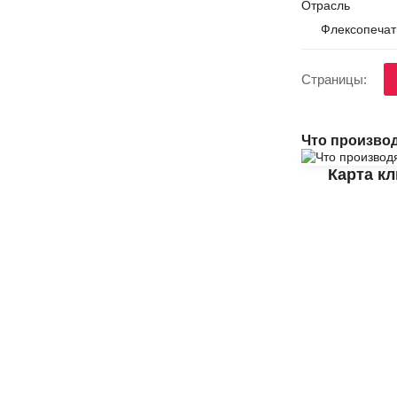
Отрасль
Флексопечать
Страницы:
Что произво
Карта к