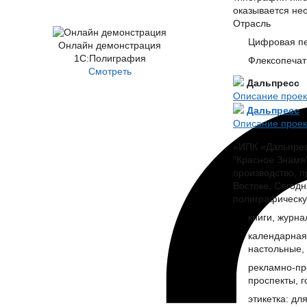
оказывается не
Отрасль
Цифровая пе
Онлайн демонстрация
1С:Полиграфия
Флексопечать
Смотреть
Дальпресс
Описание проек
Дальпресс
Описание проек
«ИПК «Дальпресс
"Красное Знамя"
производство, 
Востоке. Сегод
полиграфическу
книги, журн
календарная
настольные,
рекламно-пре
проспекты, г
этикетка: дл