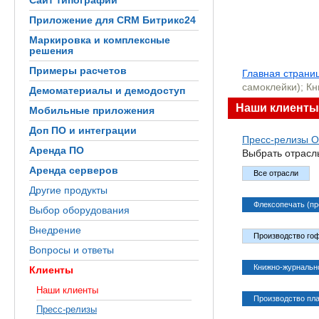
Сайт типографии
Приложение для CRM Битрикс24
Маркировка и комплексные
решения
Примеры расчетов
Главная страни
самоклейки); Кн
Демоматериалы и демодоступ
Наши клиенты
Мобильные приложения
Доп ПО и интеграции
Пресс-релизы
О
Аренда ПО
Выбрать отрасл
Аренда серверов
Все отрасли
Другие продукты
Флексопечать (пр
Выбор оборудования
Внедрение
Производство го
Вопросы и ответы
Книжно-журнальн
Клиенты
Наши клиенты
Производство пла
Пресс-релизы