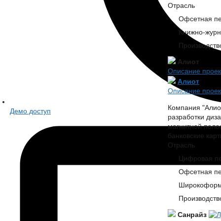
Отрасль
Офсетная пе
Книжно-журн
Производств
Алиот
Описание проек
Алиот
Описание проек
Компания "Алио
Демо доступ
разработки диза
магнитной поло
банковские карт
Отрасль
Цифровая пе
Офсетная пе
Широкоформ
Производств
Санрайз