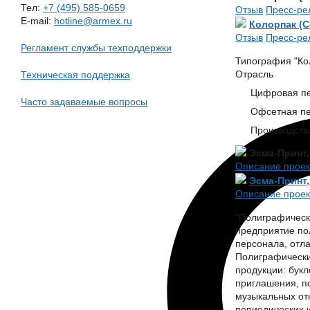
Тел:
+7 (495) 585-0659
Отзыв
Пресс-ре
E-mail:
hotline@armex.ru
Колорпак (Co
Отзыв
Пресс-ре
Регламент службы техподдержки
Типография "Кол
Отрасль
Техническая поддержка
Цифровая пе
Часто задаваемые вопросы
Офсетная пе
Производств
Эсма-Принт
Описание проек
Эсма-Принт
Описание проек
"Полиграфическ
предприятие по
персонала, отл
Полиграфически
продукции: букл
приглашения, по
музыкальных от
периодических 