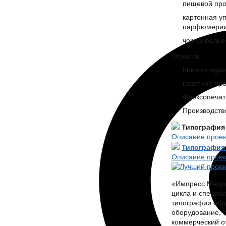
пищевой про
картонная уп
парфюмерии 
черно-белые
Отрасль
Книжно-журн
Газетное пр
Флексопечать
Производств
Типография
Описание проек
Типография
Описание проек
«Импресс Медиа»
цикла и специа
типографии обш
оборудование, с
коммерческий о