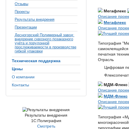
Отзывы
Мегафлекс
Проекты
Описание проек
Результаты внедрения
Мегафлекс
Презентации
Описание проек
Десногорский Полимерный завод:
внедрение сквозного позаказного
учёта и порулонной
Типография "Ме
прослеживаемости в производстве
самоклеящейся 
гибкой упаковки
печатная техни
Отрасль
Техническая поддержка
Цифровая пе
Цены
Флексопечать
О компании
МДМ-Флекс
Контакты
Описание проек
МДМ-Флекс
Описание проек
Результаты внедрения
Типография «МД
1С:Полиграфия
многокрасочной
Смотреть
типографии име