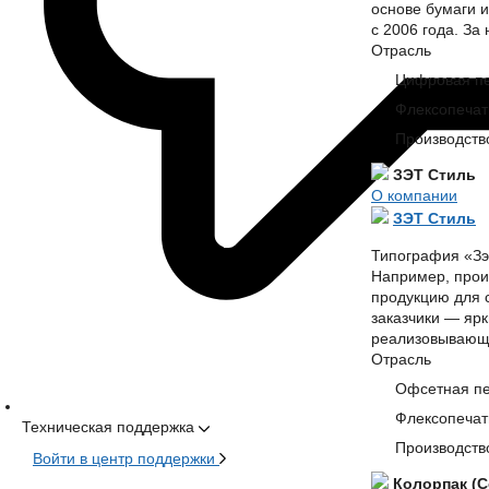
основе бумаги 
с 2006 года. За
Отрасль
Цифровая пе
Флексопечать
Производств
ЗЭТ Стиль
О компании
ЗЭТ Стиль
Типография «Зэ
Например, прои
продукцию для 
заказчики — ярк
реализовывающ
Отрасль
Офсетная пе
Флексопечать
Техническая поддержка
Производств
Войти в центр поддержки
Колорпак (Co