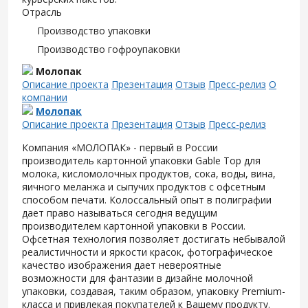
Отрасль
Производство упаковки
Производство гофроупаковки
Молопак
Описание проекта
Презентация
Отзыв
Пресс-релиз
О
компании
Молопак
Описание проекта
Презентация
Отзыв
Пресс-релиз
Компания «МОЛОПАК» - первый в России
производитель картонной упаковки Gable Top для
молока, кисломолочных продуктов, сока, воды, вина,
яичного меланжа и сыпучих продуктов с офсетным
способом печати. Колоссальный опыт в полиграфии
дает право называться сегодня ведущим
производителем картонной упаковки в России.
Офсетная технология позволяет достигать небывалой
реалистичности и яркости красок, фотографическое
качество изображения дает невероятные
возможности для фантазии в дизайне молочной
упаковки, создавая, таким образом, упаковку Premium-
класса и привлекая покупателей к Вашему продукту.