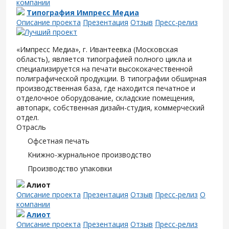
компании
Типография Импресс Медиа
Описание проекта
Презентация
Отзыв
Пресс-релиз
«Импресс Медиа», г. Ивантеевка (Московская
область), является типографией полного цикла и
специализируется на печати высококачественной
полиграфической продукции. В типографии обширная
производственная база, где находится печатное и
отделочное оборудование, складские помещения,
автопарк, собственная дизайн-студия, коммерческий
отдел.
Отрасль
Офсетная печать
Книжно-журнальное производство
Производство упаковки
Алиот
Описание проекта
Презентация
Отзыв
Пресс-релиз
О
компании
Алиот
Описание проекта
Презентация
Отзыв
Пресс-релиз