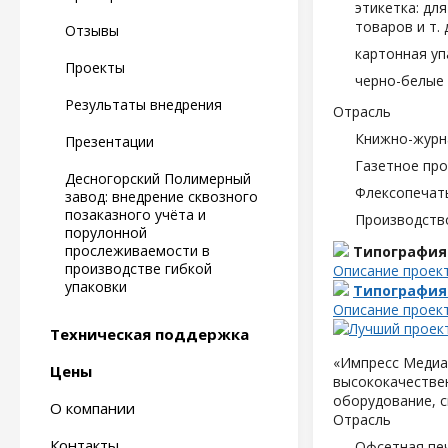
этикетка: дл
товаров и т. д
Отзывы
картонная уп
Проекты
черно-белые 
Результаты внедрения
Отрасль
Книжно-журн
Презентации
Газетное пр
Десногорский Полимерный
Флексопечать
завод: внедрение сквозного
позаказного учёта и
Производств
порулонной
прослеживаемости в
Типография
производстве гибкой
Описание проек
упаковки
Типография
Описание проек
Техническая поддержка
«Импресс Медиа»
Цены
высококачествен
оборудование, с
О компании
Отрасль
Контакты
Офсетная пе