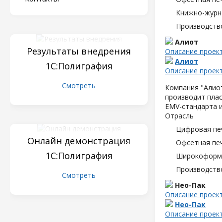
Книжно-журн
Производств
Алиот
Результаты внедрения
Описание проек
Алиот
1С:Полиграфия
Описание проек
Смотреть
Компания "Алиот
производит плас
EMV-стандарта и
Отрасль
Цифровая пе
Онлайн демонстрация
Офсетная пе
1С:Полиграфия
Широкоформа
Производств
Смотреть
Нео-Пак
Описание проек
Нео-Пак
Описание проек