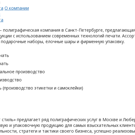
н
та
О компании
н
та
 полиграфическая компания в Санкт-Петербурге, предлагающая
укции с использованием современных технологий печати. Ассор
 подарочные наборы, ёлочные шары и фирменную упаковку.
чать
чать
альное производство
оизводство
 (производство этикетки и самоклейки)
 cтиль» предлагает ряд полиграфических услуг в Москве и Любе
вую и упаковочную продукцию для самых взыскательных клиенто
льности, стратеги и тактики своего бизнеса, успешно реализо