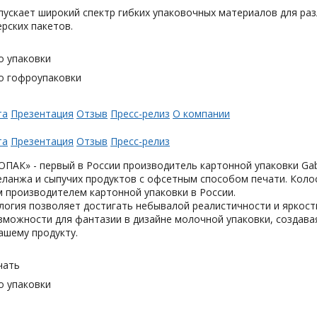
ускает широкий спектр гибких упаковочных материалов для раз
ерских пакетов.
о упаковки
о гофроупаковки
та
Презентация
Отзыв
Пресс-релиз
О компании
та
Презентация
Отзыв
Пресс-релиз
АК» - первый в России производитель картонной упаковки Gabl
еланжа и сыпучих продуктов с офсетным способом печати. Коло
 производителем картонной упаковки в России.
логия позволяет достигать небывалой реалистичности и яркост
можности для фантазии в дизайне молочной упаковки, создавая
ашему продукту.
чать
о упаковки