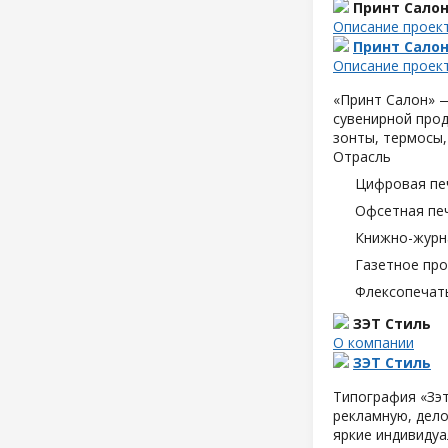
Принт Сало
Описание проек
Принт Сало
Описание проек
«Принт Салон» —
сувенирной прод
зонты, термосы,
Отрасль
Цифровая пе
Офсетная пе
Книжно-журн
Газетное пр
Флексопечать
ЗЭТ Стиль
О компании
ЗЭТ Стиль
Типография «Зэт
рекламную, дело
яркие индивидуа