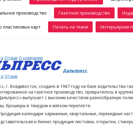
альное производство
Газетное производство
Изда
 пластиковых карт
Печать на ткани
Интерьерная п
та
Отзыв
О компании
Дальпресс
та
Отзыв
», г. Владивосток, создано в 1987 году на базе издательства га
нтированное на газетное производство, превратилось в крупн
Дальпресс» выпускает с высоким качеством разнообразную поли
лы, брошюры в твердом и мягком переплете;
продукция-календари: карманные, квартальные, перекидные наст
дставительская и бизнес продукция листовки, открытки, стикеры