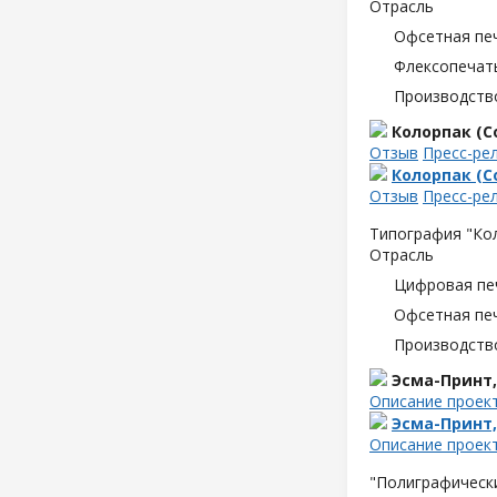
Отрасль
Офсетная пе
Флексопечать
Производств
Колорпак (Co
Отзыв
Пресс-ре
Колорпак (Co
Отзыв
Пресс-ре
Типография "Кол
Отрасль
Цифровая пе
Офсетная пе
Производств
Эсма-Принт
Описание проек
Эсма-Принт
Описание проек
"Полиграфическ