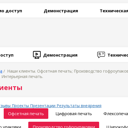
о доступ
Демонстрация
Техническа
оступ
Демонстрация
Техниче
ца
/ Наши клиенты. Офсетная печать; Производство гофроупаков
; Интерьерная печать.
иенты
тзывы
Проекты
Презентации
Результаты внедрения
Офсетная печать
Цифровая печать
Флексопеча
 упаковки
Производство гофроупаковки
Широкофо