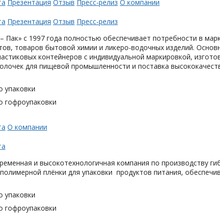
та
Презентация
Отзыв
Пресс-релиз
О компании
та
Презентация
Отзыв
Пресс-релиз
– Пак» с 1997 года полностью обеспечивает потребности в мар
тов, товаров бытовой химии и ликеро-водочных изделий. Основ
астиковых контейнеров с индивидуальной маркировкой, изгото
олочек для пищевой промышленности и поставка высококачеств
о упаковки
о гофроупаковки
та
О компании
та
ременная и высокотехнологичная компания по производству гиб
 полимерной плёнки для упаковки продуктов питания, обеспечи
о упаковки
о гофроупаковки