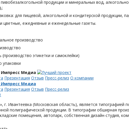
я пивобезалкогольной продукции и минеральных вод, алкогольн
.;
аковка: для пищевой, алкогольной и кондитерской продукции, п
и цветные, ежедневные и еженедельные газеты.
альное производство
оизводство
 (производство этикетки и самоклейки)
о упаковки
 Импресс Медиа
та
Презентация
Отзыв
Пресс-релиз
О компании
 Импресс Медиа
та
Презентация
Отзыв
Пресс-релиз
, г. Ивантеевка (Московская область), является типографией п
ной полиграфической продукции. В типографии обширная произ
кладские помещения, автопарк, собственная дизайн-студия, ком
чать