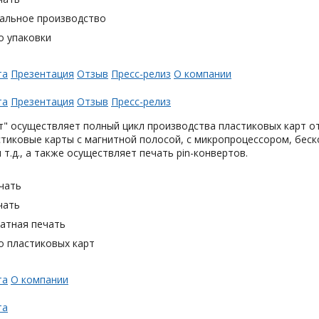
альное производство
о упаковки
та
Презентация
Отзыв
Пресс-релиз
О компании
та
Презентация
Отзыв
Пресс-релиз
" осуществляет полный цикл производства пластиковых карт от
тиковые карты с магнитной полосой, с микропроцессором, беск
 т.д., а также осуществляет печать pin-конвертов.
чать
чать
тная печать
о пластиковых карт
та
О компании
та