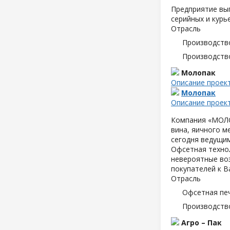
Предприятие вып
серийных и курь
Отрасль
Производств
Производств
Молопак
Описание проек
Молопак
Описание проек
Компания «МОЛОП
вина, яичного м
сегодня ведущим
Офсетная техно
невероятные воз
покупателей к В
Отрасль
Офсетная пе
Производств
Агро – Пак