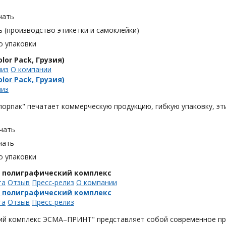
чать
 (производство этикетки и самоклейки)
о упаковки
lor Pack, Грузия)
лиз
О компании
lor Pack, Грузия)
лиз
орпак" печатает коммерческую продукцию, гибкую упаковку, эти
чать
чать
о упаковки
, полиграфический комплекс
та
Отзыв
Пресс-релиз
О компании
, полиграфический комплекс
та
Отзыв
Пресс-релиз
ий комплекс ЭСМА–ПРИНТ" представляет собой современное пре