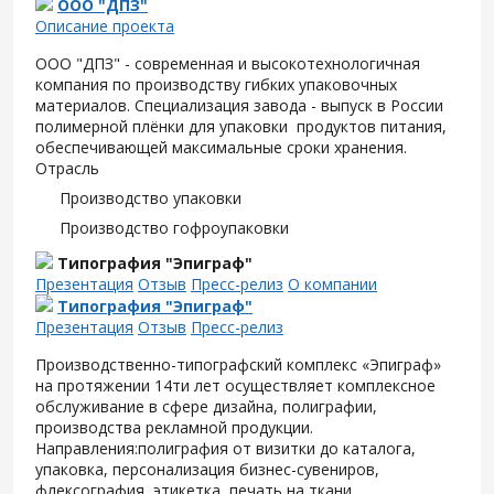
ООО "ДПЗ"
Описание проекта
ООО "ДПЗ" - современная и высокотехнологичная
компания по производству гибких упаковочных
материалов. Специализация завода - выпуск в России
полимерной плёнки для упаковки продуктов питания,
обеспечивающей максимальные сроки хранения.
Отрасль
Производство упаковки
Производство гофроупаковки
Типография "Эпиграф"
Презентация
Отзыв
Пресс-релиз
О компании
Типография "Эпиграф"
Презентация
Отзыв
Пресс-релиз
Производственно-типографский комплекс «Эпиграф»
на протяжении 14ти лет осуществляет комплексное
обслуживание в сфере дизайна, полиграфии,
производства рекламной продукции.
Направления:полиграфия от визитки до каталога,
упаковка, персонализация бизнес-сувениров,
флексография, этикетка, печать на ткани.