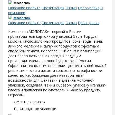
Молопак
Описание проекта
Презентация
Отзыв
Пресс-релиз
О
компании
Молопак
Описание проекта
Презентация
Отзыв
Пресс-релиз
Компания «МОЛОПАК» - первый в России
производитель картонной упаковки Gable Top для
молока, кисломолочных продуктов, сока, воды, вина,
яичного меланжа и сыпучих продуктов с офсетным
способом печати. Колоссальный опыт в полиграфии
дает право называться сегодня ведущим
производителем картонной упаковки в России.
Офсетная технология позволяет достигать небывалой
реалистичности и яркости красок, фотографическое
качество изображения дает невероятные
возможности для фантазии в дизайне молочной
упаковки, создавая, таким образом, упаковку Premium-
класса и привлекая покупателей к Вашему продукту.
Отрасль
Офсетная печать
Производство упаковки