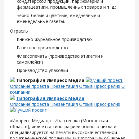
кондитерской продукции, парфюмерии и
фармацевтики, промышленных товаров и т. д.;
черно-белые и цветные, ежедневные и
еженедельные газеты.
Отрасль
Книжно-журнальное производство
Газетное производство
Флексопечать (производство этикетки и
самоклейки)
Производство упаковки
Типография Импресс Медиа
Описание проекта
Презентация
Отзыв
Пресс-релиз
О
компании
Типография Импресс Медиа
Описание проекта
Презентация
Отзыв
Пресс-релиз
«Импресс Медиа», г. Ивантеевка (Московская
область), является типографией полного цикла и
специализируется на печати высококачественной
полиграфической продукции. В типографии обширная