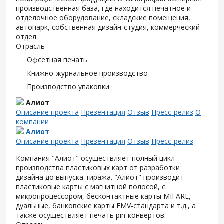
производственная база, где находится печатное и
отделочное оборудование, складские помещения,
автопарк, собственная дизайн-студия, коммерческий
отдел.
Отрасль
Офсетная печать
Книжно-журнальное производство
Производство упаковки
Алиот
Описание проекта
Презентация
Отзыв
Пресс-релиз
О
компании
Алиот
Описание проекта
Презентация
Отзыв
Пресс-релиз
Компания "Алиот" осуществляет полный цикл
производства пластиковых карт от разработки
дизайна до выпуска тиража. "Алиот" производит
пластиковые карты с магнитной полосой, с
микропроцессором, бесконтактные карты MIFARE,
дуальные, банковские карты EMV-стандарта и т.д., а
также осуществляет печать pin-конвертов.