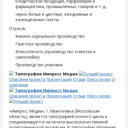
кондитерской продукции, парфюмерии и
фармацевтики, промышленных товаров и т. д.;
черно-белые и цветные, ежедневные и
еженедельные газеты.
Отрасль
Книжно-журнальное производство
Газетное производство
Флексопечать (производство этикетки и
самоклейки)
Производство упаковки
Типография Импресс Медиа
Описание проекта
Презентация
Отзыв
Пресс-релиз
О
компании
Типография Импресс Медиа
Описание проекта
Презентация
Отзыв
Пресс-релиз
«Импресс Медиа», г. Ивантеевка (Московская
область), является типографией полного цикла и
специализируется на печати высококачественной
полиграфической продукции. В типографии обширная