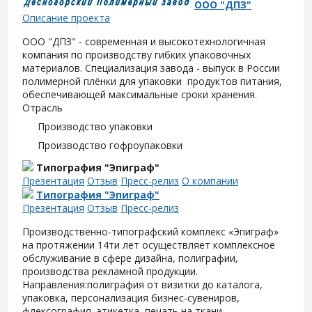
ООО "ДПЗ"
Описание проекта
ООО "ДПЗ" - современная и высокотехнологичная
компания по производству гибких упаковочных
материалов. Специализация завода - выпуск в России
полимерной плёнки для упаковки продуктов питания,
обеспечивающей максимальные сроки хранения.
Отрасль
Производство упаковки
Производство гофроупаковки
Типография "Эпиграф"
Презентация
Отзыв
Пресс-релиз
О компании
Типография "Эпиграф"
Презентация
Отзыв
Пресс-релиз
Производственно-типографский комплекс «Эпиграф»
на протяжении 14ти лет осуществляет комплексное
обслуживание в сфере дизайна, полиграфии,
производства рекламной продукции.
Направления:полиграфия от визитки до каталога,
упаковка, персонализация бизнес-сувениров,
флексография, этикетка, печать на ткани.