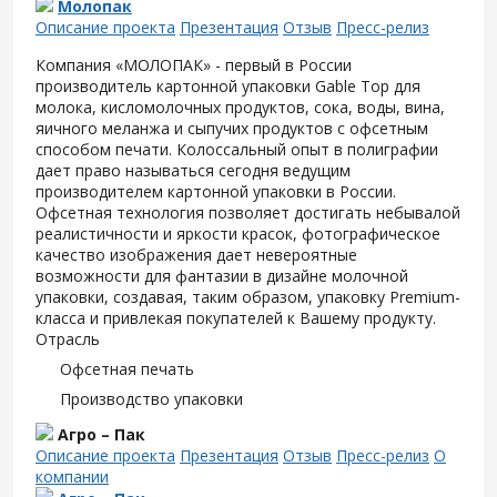
Молопак
Описание проекта
Презентация
Отзыв
Пресс-релиз
Компания «МОЛОПАК» - первый в России
производитель картонной упаковки Gable Top для
молока, кисломолочных продуктов, сока, воды, вина,
яичного меланжа и сыпучих продуктов с офсетным
способом печати. Колоссальный опыт в полиграфии
дает право называться сегодня ведущим
производителем картонной упаковки в России.
Офсетная технология позволяет достигать небывалой
реалистичности и яркости красок, фотографическое
качество изображения дает невероятные
возможности для фантазии в дизайне молочной
упаковки, создавая, таким образом, упаковку Premium-
класса и привлекая покупателей к Вашему продукту.
Отрасль
Офсетная печать
Производство упаковки
Агро – Пак
Описание проекта
Презентация
Отзыв
Пресс-релиз
О
компании