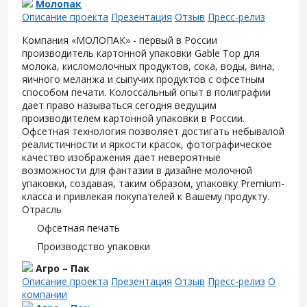
Молопак
Описание проекта
Презентация
Отзыв
Пресс-релиз
Компания «МОЛОПАК» - первый в России
производитель картонной упаковки Gable Top для
молока, кисломолочных продуктов, сока, воды, вина,
яичного меланжа и сыпучих продуктов с офсетным
способом печати. Колоссальный опыт в полиграфии
дает право называться сегодня ведущим
производителем картонной упаковки в России.
Офсетная технология позволяет достигать небывалой
реалистичности и яркости красок, фотографическое
качество изображения дает невероятные
возможности для фантазии в дизайне молочной
упаковки, создавая, таким образом, упаковку Premium-
класса и привлекая покупателей к Вашему продукту.
Отрасль
Офсетная печать
Производство упаковки
Агро – Пак
Описание проекта
Презентация
Отзыв
Пресс-релиз
О
компании