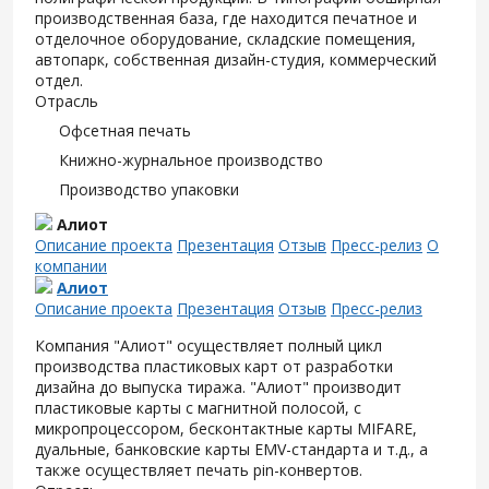
производственная база, где находится печатное и
отделочное оборудование, складские помещения,
автопарк, собственная дизайн-студия, коммерческий
отдел.
Отрасль
Офсетная печать
Книжно-журнальное производство
Производство упаковки
Алиот
Описание проекта
Презентация
Отзыв
Пресс-релиз
О
компании
Алиот
Описание проекта
Презентация
Отзыв
Пресс-релиз
Компания "Алиот" осуществляет полный цикл
производства пластиковых карт от разработки
дизайна до выпуска тиража. "Алиот" производит
пластиковые карты с магнитной полосой, с
микропроцессором, бесконтактные карты MIFARE,
дуальные, банковские карты EMV-стандарта и т.д., а
также осуществляет печать pin-конвертов.