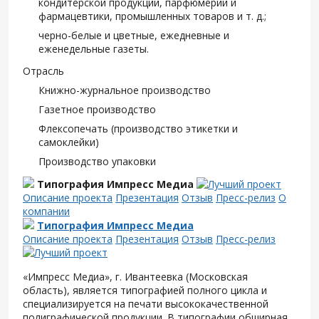
кондитерской продукции, парфюмерии и
фармацевтики, промышленных товаров и т. д.;
черно-белые и цветные, ежедневные и
еженедельные газеты.
Отрасль
Книжно-журнальное производство
Газетное производство
Флексопечать (производство этикетки и
самоклейки)
Производство упаковки
Типография Импресс Медиа
Описание проекта
Презентация
Отзыв
Пресс-релиз
О
компании
Типография Импресс Медиа
Описание проекта
Презентация
Отзыв
Пресс-релиз
«Импресс Медиа», г. Ивантеевка (Московская
область), является типографией полного цикла и
специализируется на печати высококачественной
полиграфической продукции. В типографии обширная