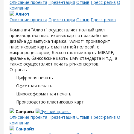
Описание проекта
Презентация
Отзыв
Пресс-релиз
О
компании
Алиот
Описание проекта
Презентация
Отзыв
Пресс-релиз
Компания "Алиот" осуществляет полный цикл
производства пластиковых карт от разработки
дизайна до выпуска тиража. "Алиот" производит
пластиковые карты с магнитной полосой, с
микропроцессором, бесконтактные карты MIFARE,
дуальные, банковские карты EMV-стандарта и т.д., а
также осуществляет печать pin-конвертов.
Отрасль
Цифровая печать
Офсетная печать
Широкоформатная печать
Производство пластиковых карт
Санрайз
Описание проекта
Презентация
Отзыв
Пресс-релиз
О
компании
Санрайз