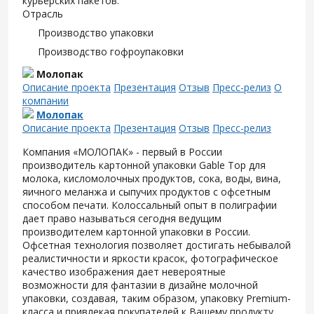
курьерских пакетов.
Отрасль
Производство упаковки
Производство гофроупаковки
Молопак
Описание проекта
Презентация
Отзыв
Пресс-релиз
О
компании
Молопак
Описание проекта
Презентация
Отзыв
Пресс-релиз
Компания «МОЛОПАК» - первый в России
производитель картонной упаковки Gable Top для
молока, кисломолочных продуктов, сока, воды, вина,
яичного меланжа и сыпучих продуктов с офсетным
способом печати. Колоссальный опыт в полиграфии
дает право называться сегодня ведущим
производителем картонной упаковки в России.
Офсетная технология позволяет достигать небывалой
реалистичности и яркости красок, фотографическое
качество изображения дает невероятные
возможности для фантазии в дизайне молочной
упаковки, создавая, таким образом, упаковку Premium-
класса и привлекая покупателей к Вашему продукту.