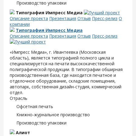
Производство упаковки
Типография Импресс Медиа
Описание проекта
Презентация
Отзыв
Пресс-релиз
О
компании
Типография Импресс Медиа
Описание проекта
Презентация
Отзыв
Пресс-релиз
«Импресс Медиа», г. Ивантеевка (Московская
область), является типографией полного цикла и
специализируется на печати высококачественной
полиграфической продукции. В типографии обширная
производственная база, где находится печатное и
отделочное оборудование, складские помещения,
автопарк, собственная дизайн-студия, коммерческий
отдел.
Отрасль
Офсетная печать
Книжно-журнальное производство
Производство упаковки
Алиот