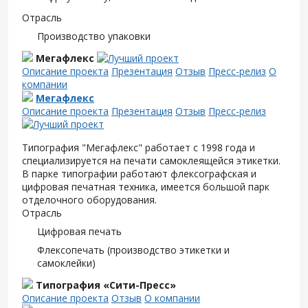
Отрасль
Производство упаковки
Мегафлекс
Описание проекта
Презентация
Отзыв
Пресс-релиз
О
компании
Мегафлекс
Описание проекта
Презентация
Отзыв
Пресс-релиз
Типография "Мегафлекс" работает с 1998 года и
специализируется на печати самоклеящейся этикетки.
В парке типографии работают флексографская и
цифровая печатная техника, имеется большой парк
отделочного оборудования.
Отрасль
Цифровая печать
Флексопечать (производство этикетки и
самоклейки)
Типография «Сити-Пресс»
Описание проекта
Отзыв
О компании