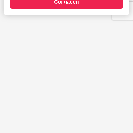
Согласен
Продукты
1С:Полиграфия
1С:Издательство
1С:Фотоуслуги
Сайт типографии
Демодоступ
Сервисы