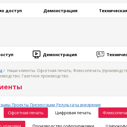
о доступ
Демонстрация
Техническа
оступ
Демонстрация
Техниче
ца
/ Наши клиенты. Офсетная печать; Флексопечать (производств
зводство; Газетное производство.
иенты
тзывы
Проекты
Презентации
Результаты внедрения
Офсетная печать
Цифровая печать
Флексопеча
 упаковки
Производство гофроупаковки
Широкофо