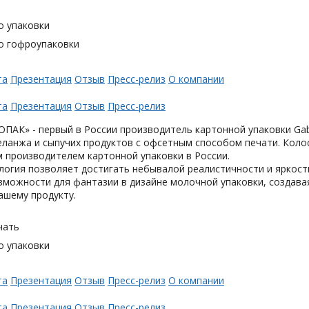
о упаковки
о гофроупаковки
та
Презентация
Отзыв
Пресс-релиз
О компании
та
Презентация
Отзыв
Пресс-релиз
АК» - первый в России производитель картонной упаковки Gabl
еланжа и сыпучих продуктов с офсетным способом печати. Коло
 производителем картонной упаковки в России.
логия позволяет достигать небывалой реалистичности и яркост
можности для фантазии в дизайне молочной упаковки, создавая
ашему продукту.
чать
о упаковки
та
Презентация
Отзыв
Пресс-релиз
О компании
та
Презентация
Отзыв
Пресс-релиз