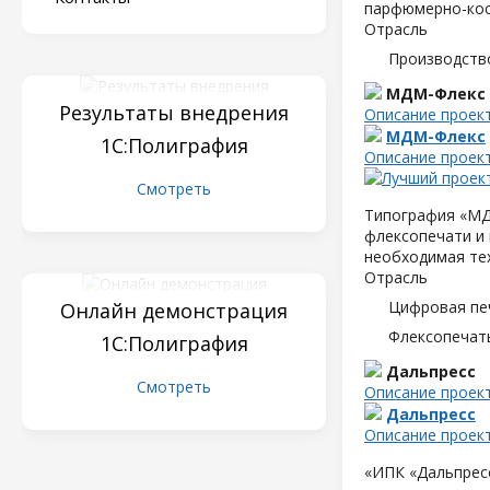
парфюмерно-кос
Отрасль
Производств
МДМ-Флекс
Результаты внедрения
Описание проек
МДМ-Флекс
1С:Полиграфия
Описание проек
Смотреть
Типография «МД
флексопечати и 
необходимая те
Отрасль
Цифровая пе
Онлайн демонстрация
Флексопечать
1С:Полиграфия
Дальпресс
Смотреть
Описание проек
Дальпресс
Описание проек
«ИПК «Дальпресс