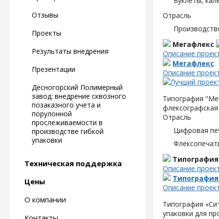
Буклеты, кал
Отзывы
Отрасль
Производств
Проекты
Мегафлекс
Результаты внедрения
Описание проек
Мегафлекс
Презентации
Описание проек
Десногорский Полимерный
завод: внедрение сквозного
Типография "Мег
позаказного учёта и
флексографская 
порулонной
Отрасль
прослеживаемости в
Цифровая пе
производстве гибкой
упаковки
Флексопечать
Типография
Техническая поддержка
Описание проек
Типография
Цены
Описание проек
О компании
Типография «Сит
упаковки для пр
Контакты