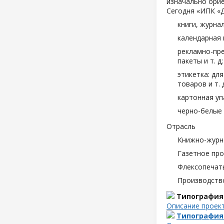
изначально орие
Сегодня «ИПК «
книги, журна
календарная 
рекламно-пре
пакеты и т. д;
этикетка: дл
товаров и т. д
картонная уп
черно-белые 
Отрасль
Книжно-журн
Газетное пр
Флексопечать
Производств
Типография
Описание проек
Типография