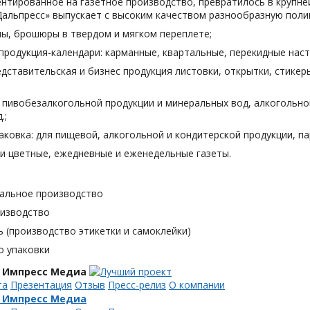
нтированное на газетное производство, превратилось в крупн
Дальпресс» выпускает с высоким качеством разнообразную поли
лы, брошюры в твердом и мягком переплете;
продукция-календари: карманные, квартальные, перекидные наст
дставительская и бизнес продукция листовки, открытки, стикеры
я пивобезалкогольной продукции и минеральных вод, алкогольн
.;
аковка: для пищевой, алкогольной и кондитерской продукции, п
и цветные, ежедневные и еженедельные газеты.
альное производство
оизводство
 (производство этикетки и самоклейки)
о упаковки
 Импресс Медиа
та
Презентация
Отзыв
Пресс-релиз
О компании
 Импресс Медиа