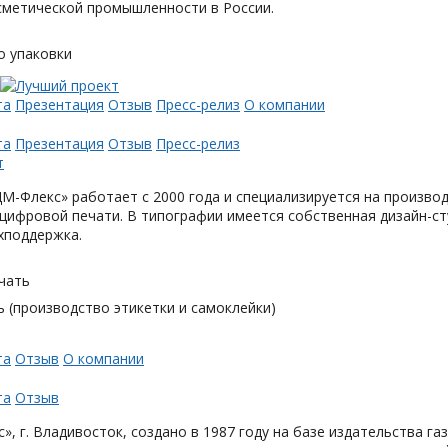
метической промышленности в России.
о упаковки
та
Презентация
Отзыв
Пресс-релиз
О компании
та
Презентация
Отзыв
Пресс-релиз
М-Флекс» работает с 2000 года и специализируется на произв
цифровой печати. В типографии имеется собственная дизайн-с
хподдержка.
чать
 (производство этикетки и самоклейки)
та
Отзыв
О компании
та
Отзыв
», г. Владивосток, создано в 1987 году на базе издательства га