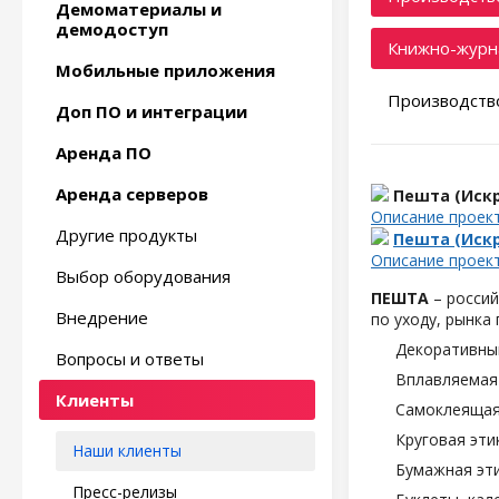
Демоматериалы и
демодоступ
Книжно-журн
Мобильные приложения
Производство
Доп ПО и интеграции
Аренда ПО
Аренда серверов
Пешта (Искр
Описание проек
Другие продукты
Пешта (Искр
Описание проек
Выбор оборудования
ПЕШТА
– россий
Внедрение
по уходу, рынка
Декоративны
Вопросы и ответы
Вплавляемая 
Клиенты
Самоклеящаяс
Круговая эти
Наши клиенты
Бумажная эти
Пресс-релизы