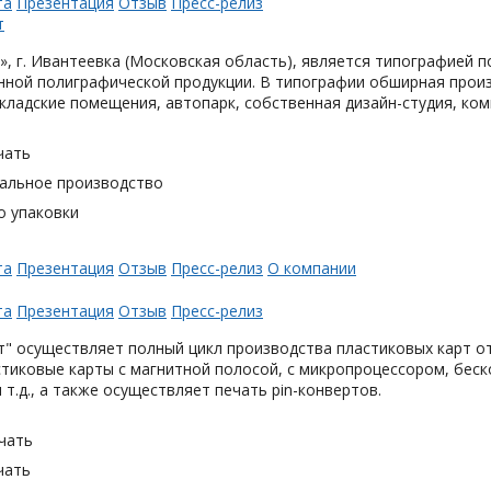
та
Презентация
Отзыв
Пресс-релиз
, г. Ивантеевка (Московская область), является типографией п
ной полиграфической продукции. В типографии обширная произ
кладские помещения, автопарк, собственная дизайн-студия, ком
чать
альное производство
о упаковки
та
Презентация
Отзыв
Пресс-релиз
О компании
та
Презентация
Отзыв
Пресс-релиз
" осуществляет полный цикл производства пластиковых карт от
тиковые карты с магнитной полосой, с микропроцессором, беск
 т.д., а также осуществляет печать pin-конвертов.
чать
чать