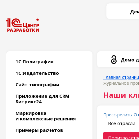
Дем
Демо д
1С:Полиграфия
1С:Издательство
Главная страни
журнальное прои
Сайт типографии
Наши кл
Приложение для CRM
Битрикс24
Маркировка
Пресс-релизы
О
и комплексные решения
Все отрасли
Примеры расчетов
Производство