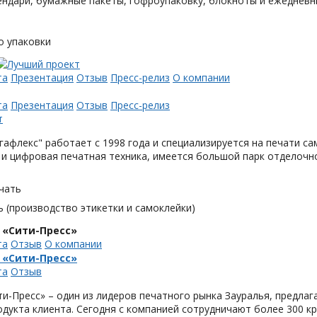
ендари, бумажные пакеты, гофроупаковку, блокноты и ежедневн
о упаковки
та
Презентация
Отзыв
Пресс-релиз
О компании
та
Презентация
Отзыв
Пресс-релиз
афлекс" работает с 1998 года и специализируется на печати с
и цифровая печатная техника, имеется большой парк отделочн
чать
 (производство этикетки и самоклейки)
 «Сити-Пресс»
та
Отзыв
О компании
 «Сити-Пресс»
та
Отзыв
и-Пресс» – один из лидеров печатного рынка Зауралья, предла
одукта клиента. Сегодня с компанией сотрудничают более 300 