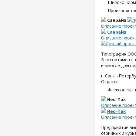
Широкоформа
Производств
Санрайз
Описание проек
Санрайз
Описание проек
Типография ООО 
В ассортимент п
и многое другое.
г. Санкт-Петербу
Отрасль
Флексопечать
Нео-Пак
Описание проек
Нео-Пак
Описание проек
Предприятие вып
серийных и курь