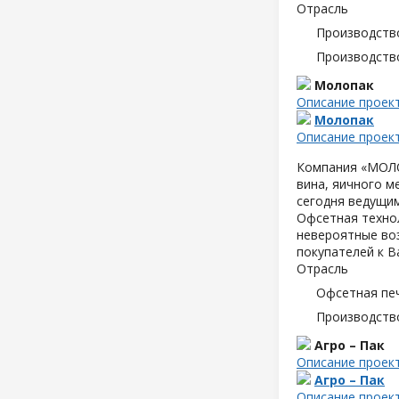
Отрасль
Производств
Производств
Молопак
Описание проек
Молопак
Описание проек
Компания «МОЛОП
вина, яичного м
сегодня ведущим
Офсетная техно
невероятные воз
покупателей к В
Отрасль
Офсетная пе
Производств
Агро – Пак
Описание проек
Агро – Пак
Описание проек