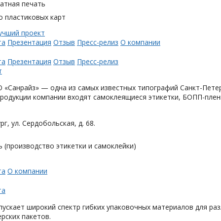
тная печать
о пластиковых карт
та
Презентация
Отзыв
Пресс-релиз
О компании
та
Презентация
Отзыв
Пресс-релиз
«Санрайз» — одна из самых известных типографий Санкт-Петер
родукции компании входят самоклеящиеся этикетки, БОПП-плен
рг, ул. Сердобольская, д. 68.
 (производство этикетки и самоклейки)
та
О компании
та
ускает широкий спектр гибких упаковочных материалов для раз
ерских пакетов.