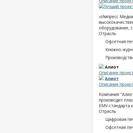
Описание проек
«Импресс Медиа»
высококачествен
оборудование, с
Отрасль
Офсетная пе
Книжно-журн
Производств
Алиот
Описание проек
Алиот
Описание проек
Компания "Алиот
производит плас
EMV-стандарта и
Отрасль
Цифровая пе
Офсетная пе