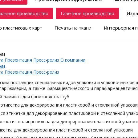
альное производство
Газетное производство
Изда
 пластиковых карт
Печать на ткани
Интерьерная п
а)
та
Презентация
Пресс-релиз
О компании
а)
та
Презентация
Пресс-релиз
ский поставщик специальных видов упаковки и упаковочных реш
 парфюмерии, а также фармацевтического и парафармацевтическ
й ламинат для производства туб
этикетка для декорирования пластиковой и стеклянной упаковк
я этикетка для декорирования пластиковой и стеклянной упак
кетка из полипропилена для декорирования пластиковой упаков
кетка для декорирования пластиковой и стеклянной упаковки