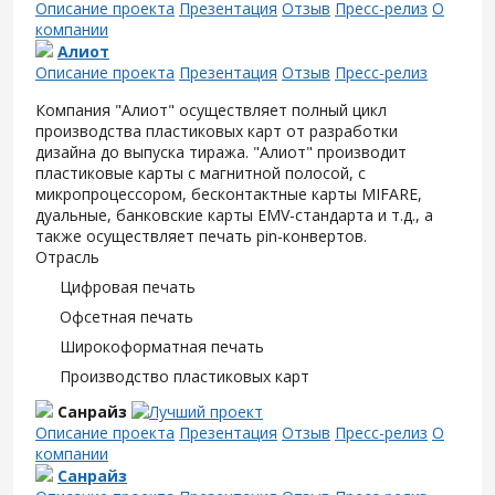
Описание проекта
Презентация
Отзыв
Пресс-релиз
О
компании
Алиот
Описание проекта
Презентация
Отзыв
Пресс-релиз
Компания "Алиот" осуществляет полный цикл
производства пластиковых карт от разработки
дизайна до выпуска тиража. "Алиот" производит
пластиковые карты с магнитной полосой, с
микропроцессором, бесконтактные карты MIFARE,
дуальные, банковские карты EMV-стандарта и т.д., а
также осуществляет печать pin-конвертов.
Отрасль
Цифровая печать
Офсетная печать
Широкоформатная печать
Производство пластиковых карт
Санрайз
Описание проекта
Презентация
Отзыв
Пресс-релиз
О
компании
Санрайз