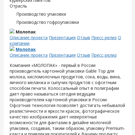
курьерских пакетов.
Отрасль
Производство упаковки
Производство гофроупаковки
Молопак
Описание проекта
Презентация
Отзыв
Пресс-релиз
О
компании
Молопак
Описание проекта
Презентация
Отзыв
Пресс-релиз
Компания «МОЛОПАК» - первый в России
производитель картонной упаковки Gable Top для
молока, кисломолочных продуктов, сока, воды, вина,
яичного меланжа и сыпучих продуктов с офсетным
способом печати. Колоссальный опыт в полиграфии
дает право называться сегодня ведущим
производителем картонной упаковки в России.
Офсетная технология позволяет достигать небывалой
реалистичности и яркости красок, фотографическое
качество изображения дает невероятные
возможности для фантазии в дизайне молочной
упаковки, создавая, таким образом, упаковку Premium-
класса и привлекая покупателей к Вашему продукту.