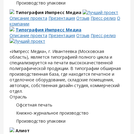
Производство упаковки
Типография Импресс Медиа
Описание проекта
Презентация
Отзыв
Пресс-релиз
О
компании
Типография Импресс Медиа
Описание проекта
Презентация
Отзыв
Пресс-релиз
«Импресс Медиа», г. Ивантеевка (Московская
область), является типографией полного цикла и
специализируется на печати высококачественной
полиграфической продукции. В типографии обширная
производственная база, где находится печатное и
отделочное оборудование, складские помещения,
автопарк, собственная дизайн-студия, коммерческий
отдел.
Отрасль
Офсетная печать
Книжно-журнальное производство
Производство упаковки
Алиот