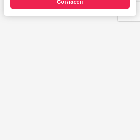
Согласен
Продукты
1С:Полиграфия
1С:Издательство
1С:Фотоуслуги
Сайт типографии
Демодоступ
Сервисы