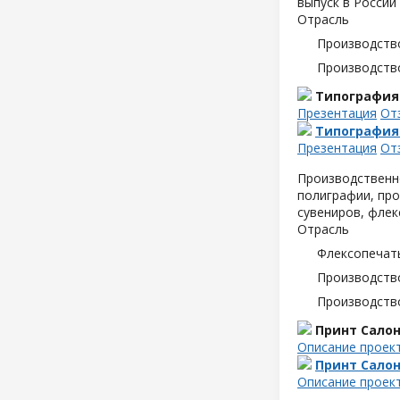
выпуск в России
Отрасль
Производств
Производств
Типография
Презентация
От
Типография
Презентация
От
Производственн
полиграфии, про
сувениров, флек
Отрасль
Флексопечать
Производств
Производств
Принт Сало
Описание проек
Принт Сало
Описание проек