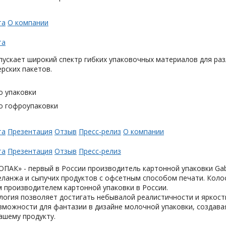
та
О компании
та
ускает широкий спектр гибких упаковочных материалов для раз
ерских пакетов.
о упаковки
о гофроупаковки
та
Презентация
Отзыв
Пресс-релиз
О компании
та
Презентация
Отзыв
Пресс-релиз
АК» - первый в России производитель картонной упаковки Gabl
еланжа и сыпучих продуктов с офсетным способом печати. Коло
 производителем картонной упаковки в России.
логия позволяет достигать небывалой реалистичности и яркост
можности для фантазии в дизайне молочной упаковки, создавая
ашему продукту.