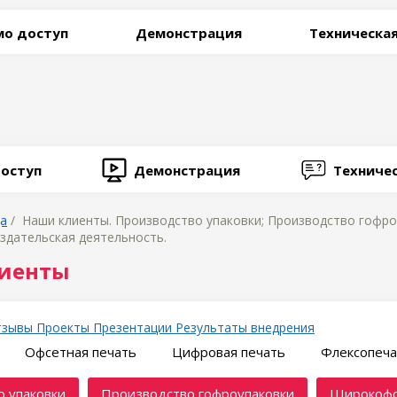
о доступ
Демонстрация
Техническа
оступ
Демонстрация
Техниче
ца
/ Наши клиенты. Производство упаковки; Производство гофр
здательская деятельность.
иенты
тзывы
Проекты
Презентации
Результаты внедрения
Офсетная печать
Цифровая печать
Флексопеча
 упаковки
Производство гофроупаковки
Широкофо