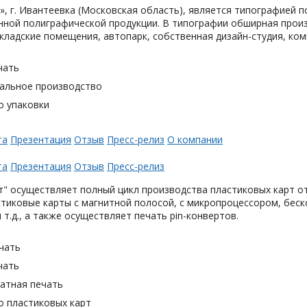
, г. Ивантеевка (Московская область), является типографией п
ной полиграфической продукции. В типографии обширная произ
кладские помещения, автопарк, собственная дизайн-студия, ком
чать
альное производство
о упаковки
та
Презентация
Отзыв
Пресс-релиз
О компании
та
Презентация
Отзыв
Пресс-релиз
" осуществляет полный цикл производства пластиковых карт от
тиковые карты с магнитной полосой, с микропроцессором, беск
 т.д., а также осуществляет печать pin-конвертов.
чать
чать
тная печать
о пластиковых карт