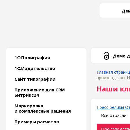
Дем
Демо д
1С:Полиграфия
1С:Издательство
Главная страни
производство; И
Сайт типографии
Наши кл
Приложение для CRM
Битрикс24
Маркировка
Пресс-релизы
О
и комплексные решения
Все отрасли
Примеры расчетов
Производство