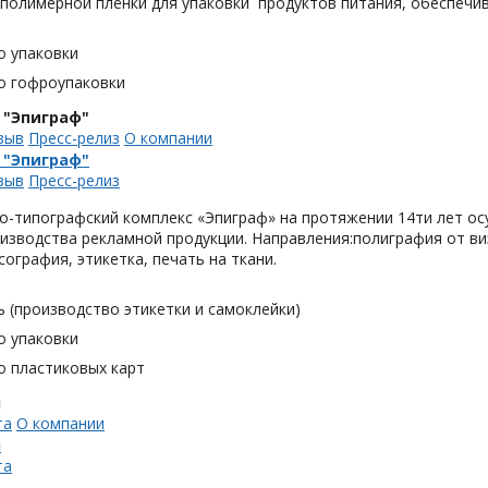
 полимерной плёнки для упаковки продуктов питания, обеспечи
о упаковки
о гофроупаковки
 "Эпиграф"
зыв
Пресс-релиз
О компании
 "Эпиграф"
зыв
Пресс-релиз
о-типографский комплекс «Эпиграф» на протяжении 14ти лет ос
изводства рекламной продукции. Направления:полиграфия от виз
сография, этикетка, печать на ткани.
 (производство этикетки и самоклейки)
о упаковки
о пластиковых карт
н
та
О компании
н
та