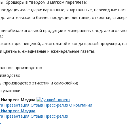
лы, брошюры в твердом и мягком переплете;
продукция-календари: карманные, квартальные, перекидные наст
дставительская и бизнес продукция листовки, открытки, стикеры
я пивобезалкогольной продукции и минеральных вод, алкогольн
.;
аковка: для пищевой, алкогольной и кондитерской продукции, п
и цветные, ежедневные и еженедельные газеты.
альное производство
оизводство
 (производство этикетки и самоклейки)
о упаковки
 Импресс Медиа
та
Презентация
Отзыв
Пресс-релиз
О компании
 Импресс Медиа
та
Презентация
Отзыв
Пресс-релиз