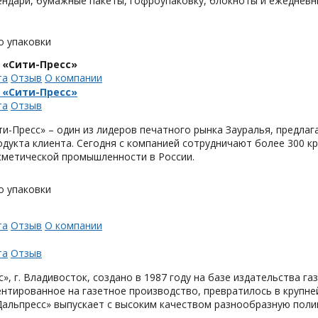
ендари, бумажные пакеты, гофроупаковку, блокноты и ежедневн
о упаковки
 «Сити-Пресс»
та
Отзыв
О компании
 «Сити-Пресс»
та
Отзыв
и-Пресс» – один из лидеров печатного рынка Зауралья, предла
одукта клиента. Сегодня с компанией сотрудничают более 300 
метической промышленности в России.
о упаковки
та
Отзыв
О компании
та
Отзыв
», г. Владивосток, создано в 1987 году на базе издательства га
нтированное на газетное производство, превратилось в крупн
Дальпресс» выпускает с высоким качеством разнообразную поли