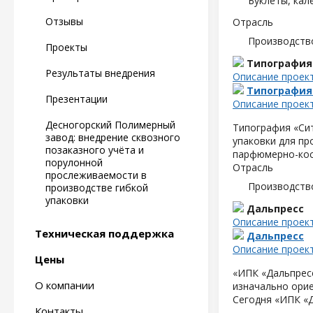
Буклеты, кал
Отзывы
Отрасль
Производств
Проекты
Типография
Результаты внедрения
Описание проек
Типография
Презентации
Описание проек
Десногорский Полимерный
Типография «Сит
завод: внедрение сквозного
упаковки для пр
позаказного учёта и
парфюмерно-кос
порулонной
Отрасль
прослеживаемости в
Производств
производстве гибкой
упаковки
Дальпресс
Описание проек
Техническая поддержка
Дальпресс
Описание проек
Цены
«ИПК «Дальпресс
О компании
изначально орие
Сегодня «ИПК «
Контакты