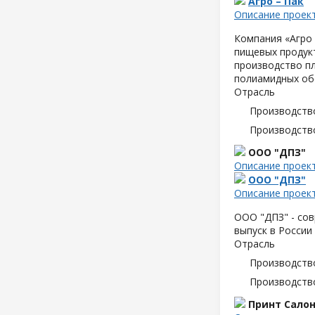
Агро – Пак
Описание проек
Компания «Агро 
пищевых продук
производство пл
полиамидных об
Отрасль
Производств
Производств
ООО "ДПЗ"
Описание проек
ООО "ДПЗ"
Описание проек
ООО "ДПЗ" - сов
выпуск в России
Отрасль
Производств
Производств
Принт Сало