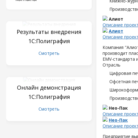
Книжно-журн
Производств
Алиот
Описание проек
Результаты внедрения
Алиот
Описание проек
1С:Полиграфия
Компания "Алиот
Смотреть
производит плас
EMV-стандарта и
Отрасль
Цифровая пе
Офсетная пе
Онлайн демонстрация
Широкоформа
1С:Полиграфия
Производств
Нео-Пак
Смотреть
Описание проек
Нео-Пак
Описание проек
Предприятие вып