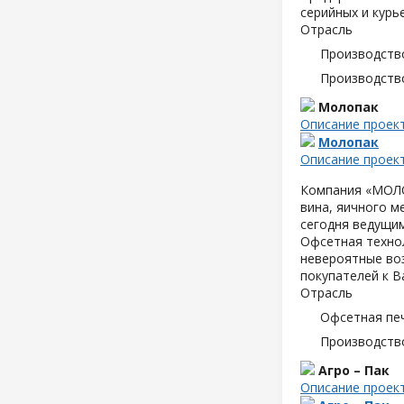
серийных и курь
Отрасль
Производств
Производств
Молопак
Описание проек
Молопак
Описание проек
Компания «МОЛОП
вина, яичного м
сегодня ведущим
Офсетная техно
невероятные воз
покупателей к В
Отрасль
Офсетная пе
Производств
Агро – Пак
Описание проек