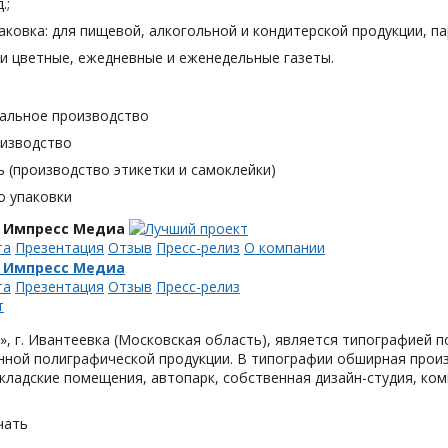
.;
аковка: для пищевой, алкогольной и кондитерской продукции, п
и цветные, ежедневные и еженедельные газеты.
альное производство
оизводство
 (производство этикетки и самоклейки)
о упаковки
 Импресс Медиа
та
Презентация
Отзыв
Пресс-релиз
О компании
 Импресс Медиа
та
Презентация
Отзыв
Пресс-релиз
, г. Ивантеевка (Московская область), является типографией п
ной полиграфической продукции. В типографии обширная произ
кладские помещения, автопарк, собственная дизайн-студия, ком
чать