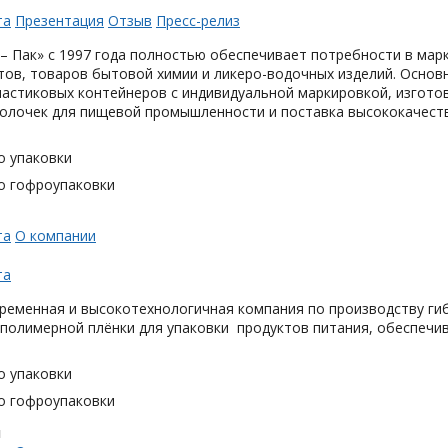
та
Презентация
Отзыв
Пресс-релиз
– Пак» с 1997 года полностью обеспечивает потребности в мар
тов, товаров бытовой химии и ликеро-водочных изделий. Основ
астиковых контейнеров с индивидуальной маркировкой, изгото
олочек для пищевой промышленности и поставка высококачеств
о упаковки
о гофроупаковки
та
О компании
та
ременная и высокотехнологичная компания по производству гиб
 полимерной плёнки для упаковки продуктов питания, обеспечи
о упаковки
о гофроупаковки
н