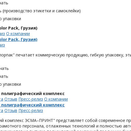
чать
 (производство этикетки и самоклейки)
о упаковки
lor Pack, Грузия)
лиз
О компании
lor Pack, Грузия)
лиз
орпак" печатает коммерческую продукцию, гибкую упаковку, эти
чать
чать
о упаковки
, полиграфический комплекс
та
Отзыв
Пресс-релиз
О компании
, полиграфический комплекс
та
Отзыв
Пресс-релиз
ий комплекс ЭСМА–ПРИНТ" представляет собой современное пре
грамотного персонала, отлаженных технологий и полностью ав