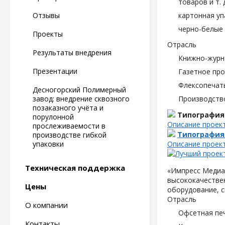
товаров и т. д
Отзывы
картонная уп
черно-белые 
Проекты
Отрасль
Результаты внедрения
Книжно-журн
Презентации
Газетное пр
Флексопечать
Десногорский Полимерный
завод: внедрение сквозного
Производств
позаказного учёта и
Типография
порулонной
Описание проек
прослеживаемости в
Типография
производстве гибкой
упаковки
Описание проек
Техническая поддержка
«Импресс Медиа»
высококачествен
Цены
оборудование, с
Отрасль
О компании
Офсетная пе
Контакты