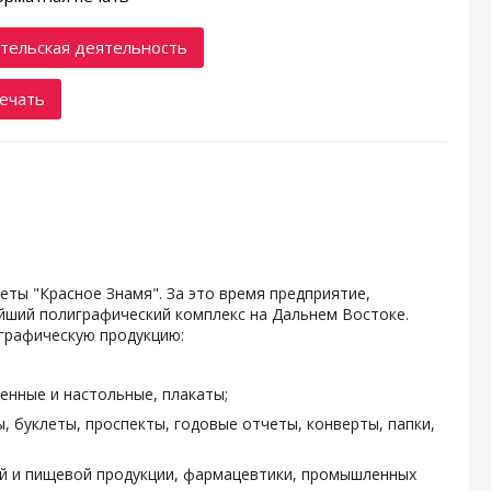
тельская деятельность
ечать
зеты "Красное Знамя". За это время предприятие,
ейший полиграфический комплекс на Дальнем Востоке.
графическую продукцию:
енные и настольные, плакаты;
, буклеты, проспекты, годовые отчеты, конверты, папки,
ой и пищевой продукции, фармацевтики, промышленных