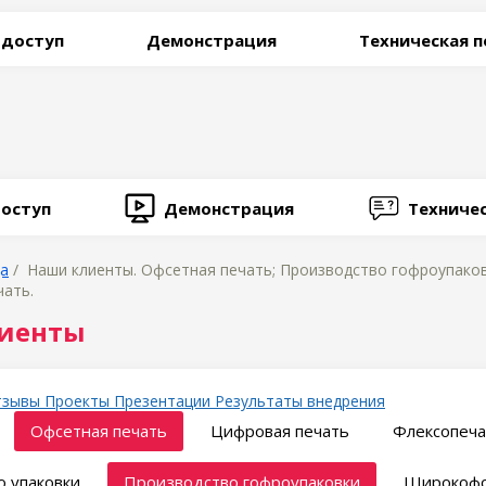
 доступ
Демонстрация
Техническая 
оступ
Демонстрация
Техниче
ца
/ Наши клиенты. Офсетная печать; Производство гофроупаков
чать.
иенты
тзывы
Проекты
Презентации
Результаты внедрения
Офсетная печать
Цифровая печать
Флексопеча
 упаковки
Производство гофроупаковки
Широкофо