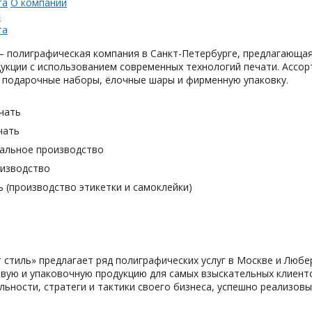
та
О компании
н
та
 полиграфическая компания в Санкт-Петербурге, предлагающая
укции с использованием современных технологий печати. Ассор
 подарочные наборы, ёлочные шары и фирменную упаковку.
чать
чать
альное производство
оизводство
 (производство этикетки и самоклейки)
 cтиль» предлагает ряд полиграфических услуг в Москве и Любе
вую и упаковочную продукцию для самых взыскательных клиенто
льности, стратеги и тактики своего бизнеса, успешно реализо