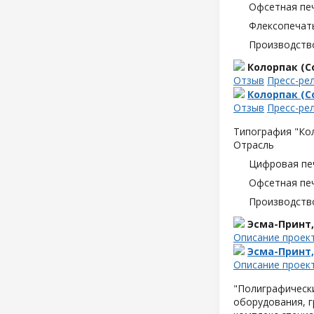
Офсетная пе
Флексопечать
Производств
Колорпак (Co
Отзыв
Пресс-ре
Колорпак (Co
Отзыв
Пресс-ре
Типография "Кол
Отрасль
Цифровая пе
Офсетная пе
Производств
Эсма-Принт
Описание проек
Эсма-Принт
Описание проек
"Полиграфическ
оборудования, 