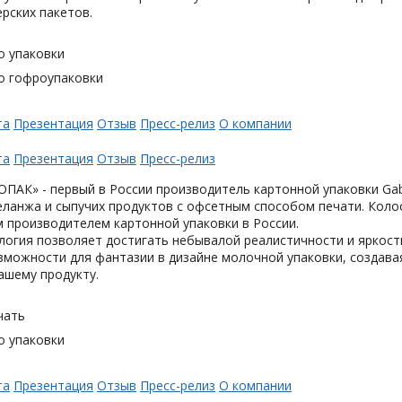
ерских пакетов.
о упаковки
о гофроупаковки
та
Презентация
Отзыв
Пресс-релиз
О компании
та
Презентация
Отзыв
Пресс-релиз
АК» - первый в России производитель картонной упаковки Gabl
еланжа и сыпучих продуктов с офсетным способом печати. Коло
 производителем картонной упаковки в России.
логия позволяет достигать небывалой реалистичности и яркост
можности для фантазии в дизайне молочной упаковки, создавая
ашему продукту.
чать
о упаковки
та
Презентация
Отзыв
Пресс-релиз
О компании