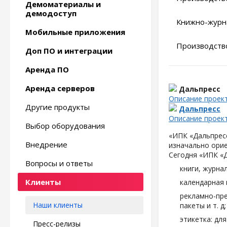
Демоматериалы и
демодоступ
Книжно-журн
Мобильные приложения
Производство
Доп ПО и интеграции
Аренда ПО
Аренда серверов
Дальпресс
Описание проек
Другие продукты
Дальпресс
Описание проек
Выбор оборудования
«ИПК «Дальпресс
Внедрение
изначально орие
Сегодня «ИПК «
Вопросы и ответы
книги, журна
Клиенты
календарная 
рекламно-пре
Наши клиенты
пакеты и т. д;
этикетка: дл
Пресс-релизы