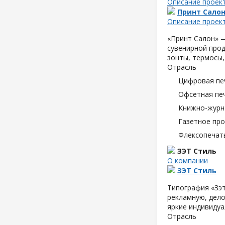
Описание проек
Принт Сало
Описание проек
«Принт Салон» —
сувенирной прод
зонты, термосы,
Отрасль
Цифровая пе
Офсетная пе
Книжно-журн
Газетное пр
Флексопечать
ЗЭТ Стиль
О компании
ЗЭТ Стиль
Типография «Зэт
рекламную, дело
яркие индивидуа
Отрасль