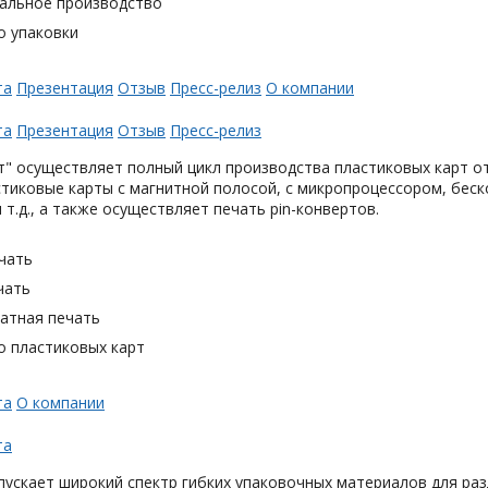
альное производство
о упаковки
та
Презентация
Отзыв
Пресс-релиз
О компании
та
Презентация
Отзыв
Пресс-релиз
" осуществляет полный цикл производства пластиковых карт от
тиковые карты с магнитной полосой, с микропроцессором, беск
 т.д., а также осуществляет печать pin-конвертов.
чать
чать
тная печать
о пластиковых карт
та
О компании
та
ускает широкий спектр гибких упаковочных материалов для раз