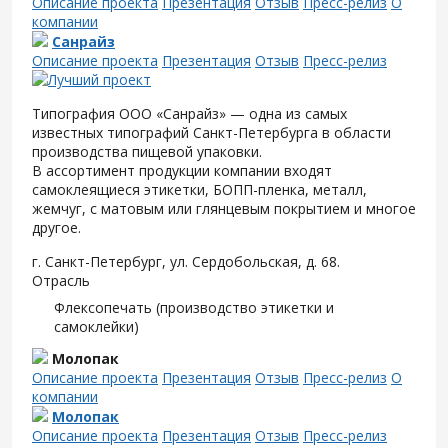
Описание проекта
Презентация
Отзыв
Пресс-релиз
О
компании
Санрайз
Описание проекта
Презентация
Отзыв
Пресс-релиз
Типография ООО «Санрайз» — одна из самых
известных типографий Санкт-Петербурга в области
производства пищевой упаковки.
В ассортимент продукции компании входят
самоклеящиеся этикетки, БОПП-пленка, металл,
жемчуг, с матовым или глянцевым покрытием и многое
другое.
г. Санкт-Петербург, ул. Сердобольская, д. 68.
Отрасль
Флексопечать (производство этикетки и
самоклейки)
Молопак
Описание проекта
Презентация
Отзыв
Пресс-релиз
О
компании
Молопак
Описание проекта
Презентация
Отзыв
Пресс-релиз