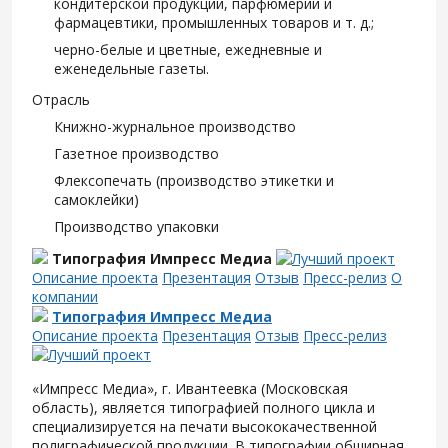
кондитерской продукции, парфюмерии и
фармацевтики, промышленных товаров и т. д.;
черно-белые и цветные, ежедневные и
еженедельные газеты.
Отрасль
Книжно-журнальное производство
Газетное производство
Флексопечать (производство этикетки и
самоклейки)
Производство упаковки
Типография Импресс Медиа
Описание проекта
Презентация
Отзыв
Пресс-релиз
О
компании
Типография Импресс Медиа
Описание проекта
Презентация
Отзыв
Пресс-релиз
«Импресс Медиа», г. Ивантеевка (Московская
область), является типографией полного цикла и
специализируется на печати высококачественной
полиграфической продукции. В типографии обширная