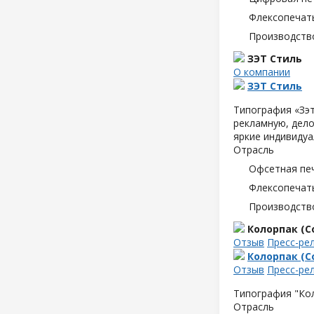
Флексопечать
Производств
ЗЭТ Стиль
О компании
ЗЭТ Стиль
Типография «Зэт
рекламную, дело
яркие индивидуа
Отрасль
Офсетная пе
Флексопечать
Производств
Колорпак (Co
Отзыв
Пресс-ре
Колорпак (Co
Отзыв
Пресс-ре
Типография "Кол
Отрасль