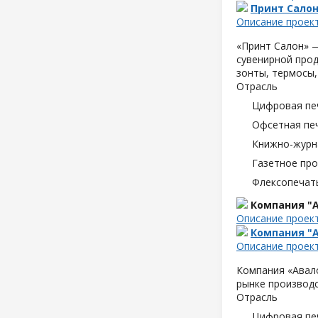
Принт Сало
Описание проек
«Принт Салон» —
сувенирной прод
зонты, термосы,
Отрасль
Цифровая пе
Офсетная пе
Книжно-журн
Газетное пр
Флексопечать
Компания "А
Описание проек
Компания "А
Описание проек
Компания «Авало
рынке производс
Отрасль
Цифровая пе