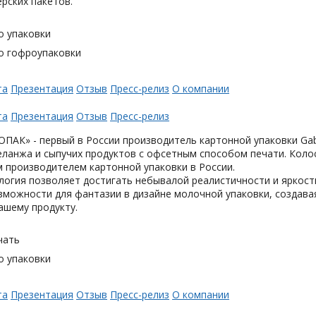
ерских пакетов.
о упаковки
о гофроупаковки
та
Презентация
Отзыв
Пресс-релиз
О компании
та
Презентация
Отзыв
Пресс-релиз
АК» - первый в России производитель картонной упаковки Gabl
еланжа и сыпучих продуктов с офсетным способом печати. Коло
 производителем картонной упаковки в России.
логия позволяет достигать небывалой реалистичности и яркост
можности для фантазии в дизайне молочной упаковки, создавая
ашему продукту.
чать
о упаковки
та
Презентация
Отзыв
Пресс-релиз
О компании