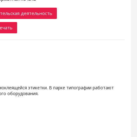
тельская деятельность
ечать
амоклеящейся этикетки. В парке типографии работают
ого оборудования.