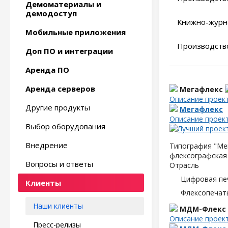
Демоматериалы и
демодоступ
Книжно-журн
Мобильные приложения
Производство
Доп ПО и интеграции
Аренда ПО
Аренда серверов
Мегафлекс
Описание проек
Другие продукты
Мегафлекс
Описание проек
Выбор оборудования
Внедрение
Типография "Мег
флексографская 
Вопросы и ответы
Отрасль
Цифровая пе
Клиенты
Флексопечать
Наши клиенты
МДМ-Флекс
Описание проек
Пресс-релизы