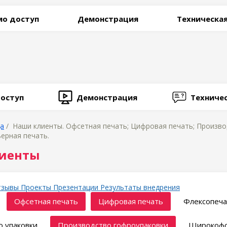
о доступ
Демонстрация
Техническа
оступ
Демонстрация
Техниче
ца
/ Наши клиенты. Офсетная печать; Цифровая печать; Произво
ьерная печать.
иенты
тзывы
Проекты
Презентации
Результаты внедрения
Офсетная печать
Цифровая печать
Флексопеча
 упаковки
Производство гофроупаковки
Широкофо