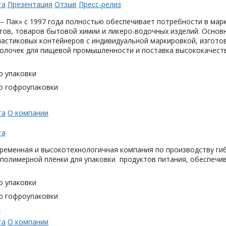
та
Презентация
Отзыв
Пресс-релиз
– Пак» с 1997 года полностью обеспечивает потребности в мар
тов, товаров бытовой химии и ликеро-водочных изделий. Основ
астиковых контейнеров с индивидуальной маркировкой, изгото
олочек для пищевой промышленности и поставка высококачеств
о упаковки
о гофроупаковки
та
О компании
та
ременная и высокотехнологичная компания по производству гиб
 полимерной плёнки для упаковки продуктов питания, обеспечи
о упаковки
о гофроупаковки
н
та
О компании