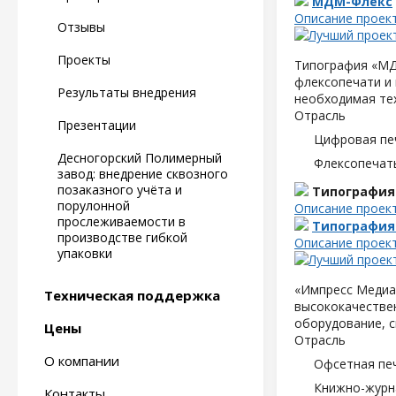
МДМ-Флекс
Описание проек
Отзывы
Проекты
Типография «МД
флексопечати и 
Результаты внедрения
необходимая те
Отрасль
Презентации
Цифровая пе
Десногорский Полимерный
Флексопечать
завод: внедрение сквозного
позаказного учёта и
Типография
порулонной
Описание проек
прослеживаемости в
Типография
производстве гибкой
Описание проек
упаковки
«Импресс Медиа»
Техническая поддержка
высококачествен
оборудование, с
Цены
Отрасль
О компании
Офсетная пе
Книжно-журн
Контакты