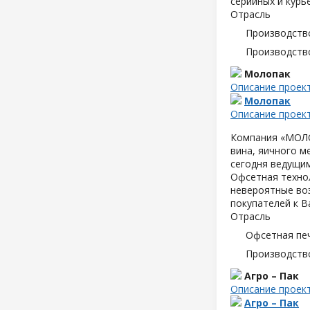
серийных и курь
Отрасль
Производств
Производств
Молопак
Описание проек
Молопак
Описание проек
Компания «МОЛОП
вина, яичного м
сегодня ведущим
Офсетная техно
невероятные воз
покупателей к В
Отрасль
Офсетная пе
Производств
Агро – Пак
Описание проек
Агро – Пак