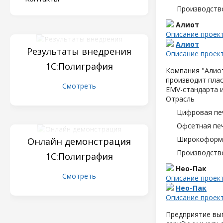
Производств
Алиот
Описание проек
Алиот
Результаты внедрения
Описание проек
1С:Полиграфия
Компания "Алиот
производит плас
Смотреть
EMV-стандарта и
Отрасль
Цифровая пе
Офсетная пе
Широкоформа
Онлайн демонстрация
Производств
1С:Полиграфия
Нео-Пак
Смотреть
Описание проек
Нео-Пак
Описание проек
Предприятие вып