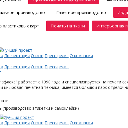
альное производство
Газетное производство
Изда
 пластиковых карт
Печать на ткани
Интерьерная п
та
Презентация
Отзыв
Пресс-релиз
О компании
та
Презентация
Отзыв
Пресс-релиз
афлекс" работает с 1998 года и специализируется на печати с
и цифровая печатная техника, имеется большой парк отделочн
чать
 (производство этикетки и самоклейки)
та
Презентация
Отзыв
Пресс-релиз
О компании