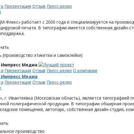
та
Презентация
Отзыв
Пресс-релиз
М-Флекс» работает с 2000 года и специализируется на произв
цифровой печати. В типографии имеется собственная дизайн-с
хподдержка.
чать
 (производство этикетки и самоклейки)
 Импресс Медиа
та
Презентация
Отзыв
Пресс-релиз
О компании
 Импресс Медиа
та
Презентация
Отзыв
Пресс-релиз
, г. Ивантеевка (Московская область), является типографией п
ной полиграфической продукции. В типографии обширная произ
кладские помещения, автопарк, собственная дизайн-студия, ком
чать
альное производство