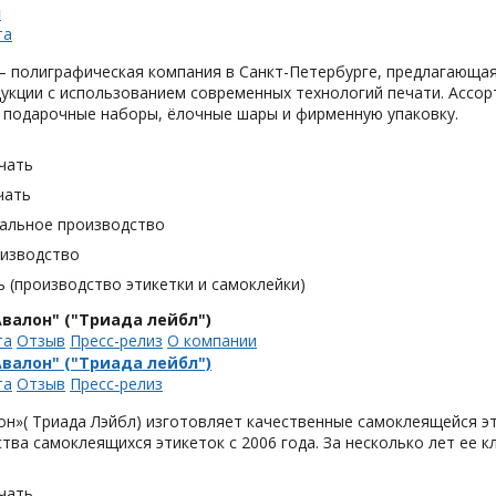
н
та
 полиграфическая компания в Санкт-Петербурге, предлагающая
укции с использованием современных технологий печати. Ассор
 подарочные наборы, ёлочные шары и фирменную упаковку.
чать
чать
альное производство
оизводство
 (производство этикетки и самоклейки)
валон" ("Триада лейбл")
та
Отзыв
Пресс-релиз
О компании
валон" ("Триада лейбл")
та
Отзыв
Пресс-релиз
н»( Триада Лэйбл) изготовляет качественные самоклеящейся эт
тва самоклеящихся этикеток с 2006 года. За несколько лет ее 
чать