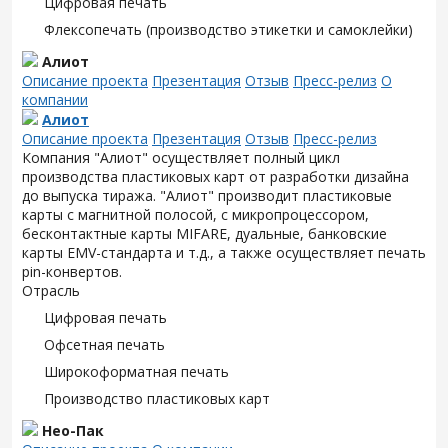
Цифровая печать
Флексопечать (производство этикетки и самоклейки)
Алиот
Описание проекта
Презентация
Отзыв
Пресс-релиз
О
компании
Алиот
Описание проекта
Презентация
Отзыв
Пресс-релиз
Компания "Алиот" осуществляет полный цикл
производства пластиковых карт от разработки дизайна
до выпуска тиража. "Алиот" производит пластиковые
карты с магнитной полосой, с микропроцессором,
бесконтактные карты MIFARE, дуальные, банковские
карты EMV-стандарта и т.д., а также осуществляет печать
pin-конвертов.
Отрасль
Цифровая печать
Офсетная печать
Широкоформатная печать
Производство пластиковых карт
Нео-Пак