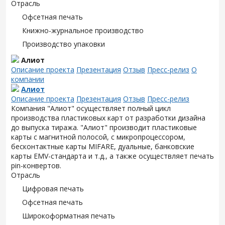
Отрасль
Офсетная печать
Книжно-журнальное производство
Производство упаковки
Алиот
Описание проекта
Презентация
Отзыв
Пресс-релиз
О
компании
Алиот
Описание проекта
Презентация
Отзыв
Пресс-релиз
Компания "Алиот" осуществляет полный цикл
производства пластиковых карт от разработки дизайна
до выпуска тиража. "Алиот" производит пластиковые
карты с магнитной полосой, с микропроцессором,
бесконтактные карты MIFARE, дуальные, банковские
карты EMV-стандарта и т.д., а также осуществляет печать
pin-конвертов.
Отрасль
Цифровая печать
Офсетная печать
Широкоформатная печать