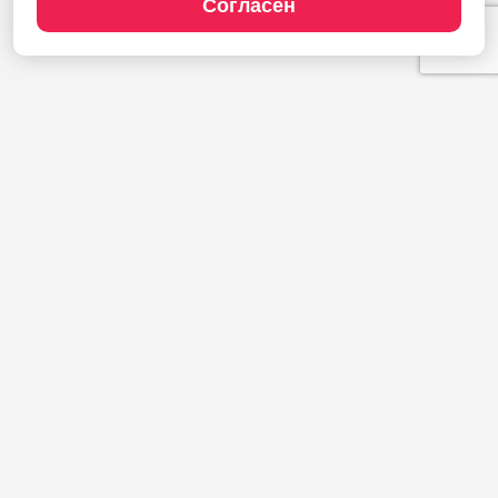
Согласен
Продукты
1С:Полиграфия
1С:Издательство
1С:Фотоуслуги
Сайт типографии
Демодоступ
Сервисы