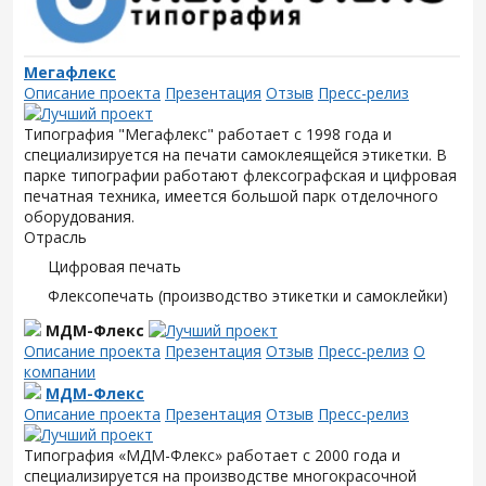
Мегафлекс
Описание проекта
Презентация
Отзыв
Пресс-релиз
Типография "Мегафлекс" работает с 1998 года и
специализируется на печати самоклеящейся этикетки. В
парке типографии работают флексографская и цифровая
печатная техника, имеется большой парк отделочного
оборудования.
Отрасль
Цифровая печать
Флексопечать (производство этикетки и самоклейки)
МДМ-Флекс
Описание проекта
Презентация
Отзыв
Пресс-релиз
О
компании
МДМ-Флекс
Описание проекта
Презентация
Отзыв
Пресс-релиз
Типография «МДМ-Флекс» работает с 2000 года и
специализируется на производстве многокрасочной