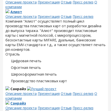
Описание проекта
Презентация
Отзыв
Пресс-релиз
О
компании
Алиот
Описание проекта
Презентация
Отзыв
Пресс-релиз
Компания "Алиот" осуществляет полный цикл
производства пластиковых карт от разработки дизайна
до выпуска тиража. "Алиот" производит пластиковые
карты с магнитной полосой, с микропроцессором,
бесконтактные карты MIFARE, дуальные, банковские
карты EMV-стандарта и т.д., а также осуществляет печать
pin-конвертов.
Отрасль
Цифровая печать
Офсетная печать
Широкоформатная печать
Производство пластиковых карт
Санрайз
Описание проекта
Презентация
Отзыв
Пресс-релиз
О
компании
Санрайз
Описание проекта
Презентация
Отзыв
Пресс-релиз