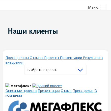
Наши клиенты
Пресс-релизы
Отзывы
Проекты
Презентации
Результаты
внедрения
Выбрать отрасль
Мегафлекс
Описание проекта
Презентация
Отзыв
Пресс-релиз
О
компании