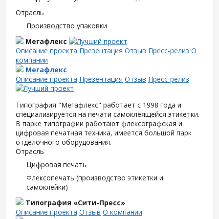
Отрасль
Производство упаковки
Мегафлекс
Описание проекта
Презентация
Отзыв
Пресс-релиз
О
компании
Мегафлекс
Описание проекта
Презентация
Отзыв
Пресс-релиз
Типография "Мегафлекс" работает с 1998 года и
специализируется на печати самоклеящейся этикетки.
В парке типографии работают флексографская и
цифровая печатная техника, имеется большой парк
отделочного оборудования.
Отрасль
Цифровая печать
Флексопечать (производство этикетки и
самоклейки)
Типография «Сити-Пресс»
Описание проекта
Отзыв
О компании