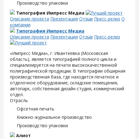
Производство упаковки
Типография Импресс Медиа
Описание проекта
Презентация
Отзыв
Пресс-релиз
О
компании
Типография Импресс Медиа
Описание проекта
Презентация
Отзыв
Пресс-релиз
«Импресс Медиа», г. Ивантеевка (Московская
область), является типографией полного цикла и
специализируется на печати высококачественной
полиграфической продукции. В типографии обширная
производственная база, где находится печатное и
отделочное оборудование, складские помещения,
автопарк, собственная дизайн-студия, коммерческий
отдел.
Отрасль
Офсетная печать
Книжно-журнальное производство
Производство упаковки
Алиот