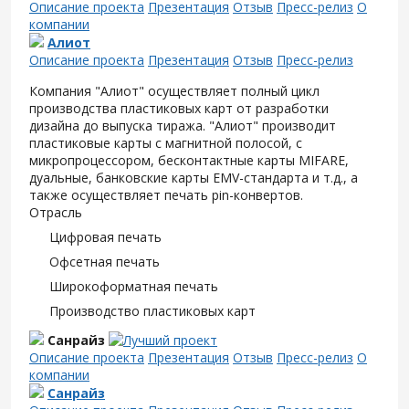
Описание проекта
Презентация
Отзыв
Пресс-релиз
О
компании
Алиот
Описание проекта
Презентация
Отзыв
Пресс-релиз
Компания "Алиот" осуществляет полный цикл
производства пластиковых карт от разработки
дизайна до выпуска тиража. "Алиот" производит
пластиковые карты с магнитной полосой, с
микропроцессором, бесконтактные карты MIFARE,
дуальные, банковские карты EMV-стандарта и т.д., а
также осуществляет печать pin-конвертов.
Отрасль
Цифровая печать
Офсетная печать
Широкоформатная печать
Производство пластиковых карт
Санрайз
Описание проекта
Презентация
Отзыв
Пресс-релиз
О
компании
Санрайз