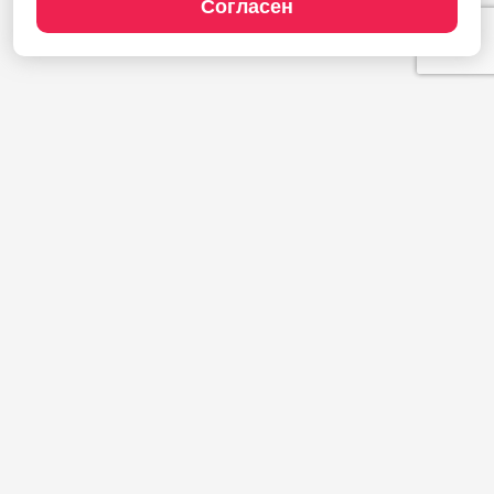
Согласен
Продукты
1С:Полиграфия
1С:Издательство
1С:Фотоуслуги
Сайт типографии
Демодоступ
Сервисы