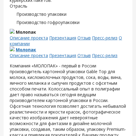
курьерских пакетов.
Отрасль
Производство упаковки
Производство гофроупаковки
Молопак
Описание проекта
Презентация
Отзыв
Пресс-релиз
О
компании
Молопак
Описание проекта
Презентация
Отзыв
Пресс-релиз
Компания «МОЛОПАК» - первый в России
производитель картонной упаковки Gable Top для
молока, кисломолочных продуктов, сока, воды, вина,
яичного меланжа и сыпучих продуктов с офсетным
способом печати. Колоссальный опыт в полиграфии
дает право называться сегодня ведущим
производителем картонной упаковки в России.
Офсетная технология позволяет достигать небывалой
реалистичности и яркости красок, фотографическое
качество изображения дает невероятные
возможности для фантазии в дизайне молочной
упаковки, создавая, таким образом, упаковку Premium-
класса и привлекая покупателей к Вашему продукту.