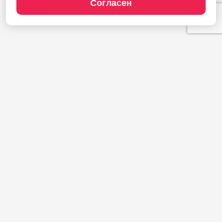
Согласен
Продукты
1С:Полиграфия
1С:Издательство
1С:Фотоуслуги
Сайт типографии
Демодоступ
Сервисы