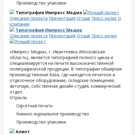
Производство упаковки
Типография Импресс Медиа
Описание проекта
Презентация
Отзыв
Пресс-релиз
О
компании
Типография Импресс Медиа
Описание проекта
Презентация
Отзыв
Пресс-релиз
«Импресс Медиа», г. Ивантеевка (Московская
область), является типографией полного цикла и
специализируется на печати высококачественной
полиграфической продукции. В типографии обширная
производственная база, где находится печатное и
отделочное оборудование, складские помещения,
автопарк, собственная дизайн-студия, коммерческий
отдел.
Отрасль
Офсетная печать
Книжно-журнальное производство
Производство упаковки
Алиот