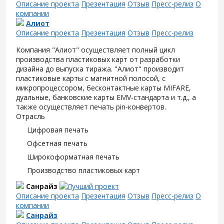
Описание проекта
Презентация
Отзыв
Пресс-релиз
О
компании
Алиот
Описание проекта
Презентация
Отзыв
Пресс-релиз
Компания "Алиот" осуществляет полный цикл
производства пластиковых карт от разработки
дизайна до выпуска тиража. "Алиот" производит
пластиковые карты с магнитной полосой, с
микропроцессором, бесконтактные карты MIFARE,
дуальные, банковские карты EMV-стандарта и т.д., а
также осуществляет печать pin-конвертов.
Отрасль
Цифровая печать
Офсетная печать
Широкоформатная печать
Производство пластиковых карт
Санрайз
Описание проекта
Презентация
Отзыв
Пресс-релиз
О
компании
Санрайз