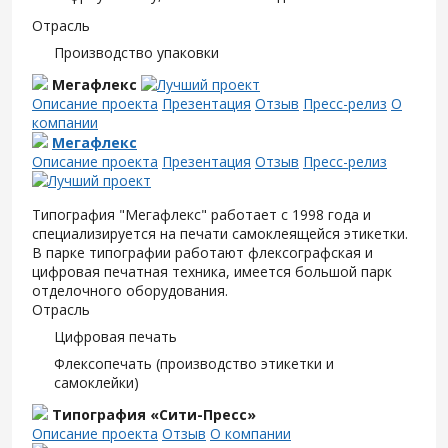
Отрасль
Производство упаковки
Мегафлекс
Описание проекта
Презентация
Отзыв
Пресс-релиз
О
компании
Мегафлекс
Описание проекта
Презентация
Отзыв
Пресс-релиз
Типография "Мегафлекс" работает с 1998 года и
специализируется на печати самоклеящейся этикетки.
В парке типографии работают флексографская и
цифровая печатная техника, имеется большой парк
отделочного оборудования.
Отрасль
Цифровая печать
Флексопечать (производство этикетки и
самоклейки)
Типография «Сити-Пресс»
Описание проекта
Отзыв
О компании