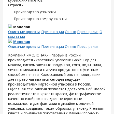
курьерских пакетов.
Отрасль
Производство упаковки
Производство гофроупаковки
Молопак
Описание проекта
Презентация
Отзыв
Пресс-релиз
О
компании
Молопак
Описание проекта
Презентация
Отзыв
Пресс-релиз
Компания «МОЛОПАК» - первый в России
производитель картонной упаковки Gable Top для
молока, кисломолочных продуктов, сока, воды, вина,
яичного меланжа и сыпучих продуктов с офсетным
способом печати. Колоссальный опыт в полиграфии
дает право называться сегодня ведущим
производителем картонной упаковки в России.
Офсетная технология позволяет достигать небывалой
реалистичности и яркости красок, фотографическое
качество изображения дает невероятные
возможности для фантазии в дизайне молочной
упаковки, создавая, таким образом, упаковку Premium-
класса и привлекая покупателей к Вашему продукту.