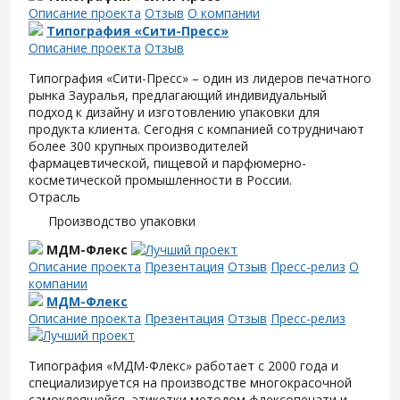
Описание проекта
Отзыв
О компании
Типография «Сити-Пресс»
Описание проекта
Отзыв
Типография «Сити-Пресс» – один из лидеров печатного
рынка Зауралья, предлагающий индивидуальный
подход к дизайну и изготовлению упаковки для
продукта клиента. Сегодня с компанией сотрудничают
более 300 крупных производителей
фармацевтической, пищевой и парфюмерно-
косметической промышленности в России.
Отрасль
Производство упаковки
МДМ-Флекс
Описание проекта
Презентация
Отзыв
Пресс-релиз
О
компании
МДМ-Флекс
Описание проекта
Презентация
Отзыв
Пресс-релиз
Типография «МДМ-Флекс» работает с 2000 года и
специализируется на производстве многокрасочной
самоклеящейся этикетки методом флексопечати и