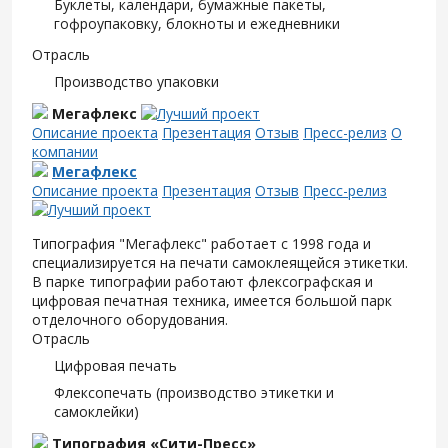
Буклеты, календари, бумажные пакеты,
гофроупаковку, блокноты и ежедневники
Отрасль
Производство упаковки
Мегафлекс
Описание проекта
Презентация
Отзыв
Пресс-релиз
О
компании
Мегафлекс
Описание проекта
Презентация
Отзыв
Пресс-релиз
Типография "Мегафлекс" работает с 1998 года и
специализируется на печати самоклеящейся этикетки.
В парке типографии работают флексографская и
цифровая печатная техника, имеется большой парк
отделочного оборудования.
Отрасль
Цифровая печать
Флексопечать (производство этикетки и
самоклейки)
Типография «Сити-Пресс»