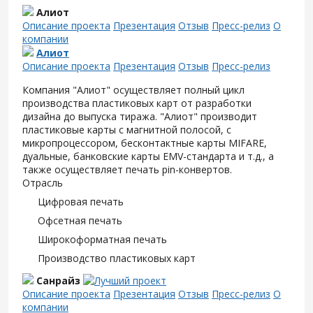
Алиот
Описание проекта
Презентация
Отзыв
Пресс-релиз
О
компании
Алиот
Описание проекта
Презентация
Отзыв
Пресс-релиз
Компания "Алиот" осуществляет полный цикл
производства пластиковых карт от разработки
дизайна до выпуска тиража. "Алиот" производит
пластиковые карты с магнитной полосой, с
микропроцессором, бесконтактные карты MIFARE,
дуальные, банковские карты EMV-стандарта и т.д., а
также осуществляет печать pin-конвертов.
Отрасль
Цифровая печать
Офсетная печать
Широкоформатная печать
Производство пластиковых карт
Санрайз
Описание проекта
Презентация
Отзыв
Пресс-релиз
О
компании