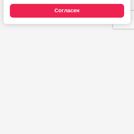
Согласен
Продукты
1С:Полиграфия
1С:Издательство
1С:Фотоуслуги
Сайт типографии
Демодоступ