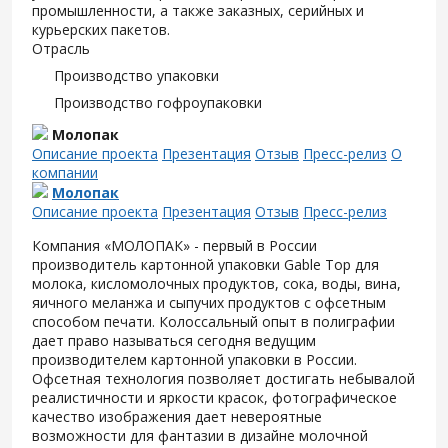
промышленности, а также заказных, серийных и
курьерских пакетов.
Отрасль
Производство упаковки
Производство гофроупаковки
Молопак
Описание проекта
Презентация
Отзыв
Пресс-релиз
О
компании
Молопак
Описание проекта
Презентация
Отзыв
Пресс-релиз
Компания «МОЛОПАК» - первый в России
производитель картонной упаковки Gable Top для
молока, кисломолочных продуктов, сока, воды, вина,
яичного меланжа и сыпучих продуктов с офсетным
способом печати. Колоссальный опыт в полиграфии
дает право называться сегодня ведущим
производителем картонной упаковки в России.
Офсетная технология позволяет достигать небывалой
реалистичности и яркости красок, фотографическое
качество изображения дает невероятные
возможности для фантазии в дизайне молочной